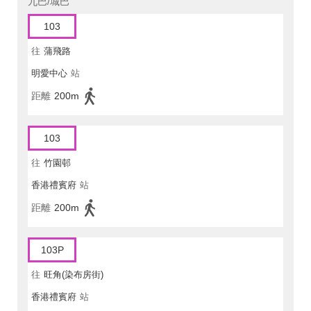
九巴/城巴
103
往
蒲飛路
明愛中心
站
距離
200m
103
往
竹園邨
香港禮賓府
站
距離
200m
103P
往
旺角(染布房街)
香港禮賓府
站