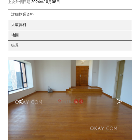
上次升價日期
2024年10月08日
詳細物業資料
大廈資料
地圖
街景
<
>