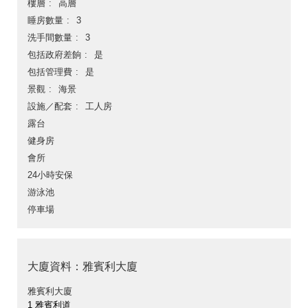
樓層
高層
睡房數量
3
洗手間數量
3
包括政府差餉
是
包括管理費
是
景觀
海景
設施／配套
工人房
露台
健身房
會所
24小時安保
游泳池
停車場
大廈資料：雅賓利大廈
雅賓利大廈
1 雅賓利道