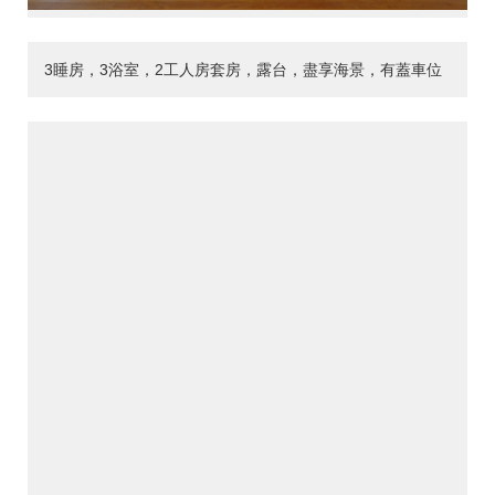
3睡房，3浴室，2工人房套房，露台，盡享海景，有蓋車位