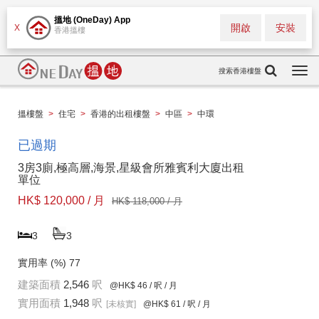
搵地 (OneDay) App
開啟
安裝
X
香港搵樓
搜索香港樓盤
Togg
navi
搵樓盤
>
住宅
>
香港的出租樓盤
>
中區
>
中環
已過期
3房3廁,極高層,海景,星級會所雅賓利大廈出租
單位
HK$ 120,000 / 月
HK$ 118,000 / 月
3
3
實用率 (%)
77
建築面積
2,546
呎
@HK$ 46
/ 呎 / 月
實用面積
1,948
呎
[未核實]
@HK$ 61
/ 呎 / 月