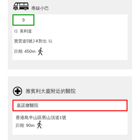
專線小巴
9
往
美利道
寶雲道5號J-K對出
站
距離
450m
雅賓利大廈附近的醫院
嘉諾撒醫院
香港島半山區舊山頂道1號
距離
90m