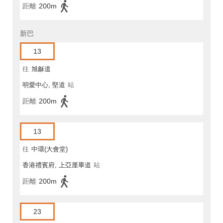
距離
200m
新巴
13
往
旭龢道
明愛中心, 堅道
站
距離
200m
13
往
中環(大會堂)
香港禮賓府, 上亞厘畢道
站
距離
200m
23