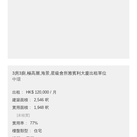
3房3廁,極高層,海景,星級會所雅賓利大廈出租單位
中環
出租
HK$ 120,000 / 月
建築面積
2,546 呎
實用面積
1,948 呎
[未核實]
實用率
77%
樓盤類型
住宅