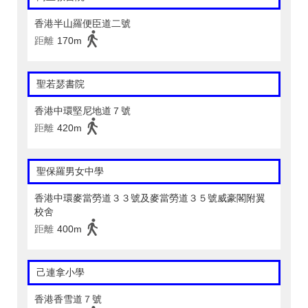
香港半山羅便臣道二號
距離
170m
聖若瑟書院
香港中環堅尼地道７號
距離
420m
聖保羅男女中學
香港中環麥當勞道３３號及麥當勞道３５號威豪閣附翼
校舍
距離
400m
己連拿小學
香港香雪道７號