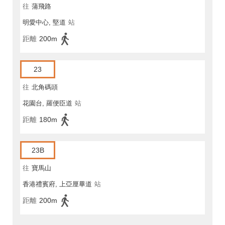
往
蒲飛路
明愛中心, 堅道
站
距離
200m
23
往
北角碼頭
花園台, 羅便臣道
站
距離
180m
23B
往
寶馬山
香港禮賓府, 上亞厘畢道
站
距離
200m