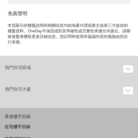
免責聲明
本頁顯示的樓盤說明和相關信息均由地產代理或業主或第三方提供的
樓盤資料。OneDay不保證或對其準確性或完整性承擔任何責任。請聯
絡放盤者獲取更多詳細信息。您訪問和使用本協議內容的風險由您自
行承擔。
熱門住宅區域
熱門住宅大廈
香港樓宇目錄
住宅樓宇目錄