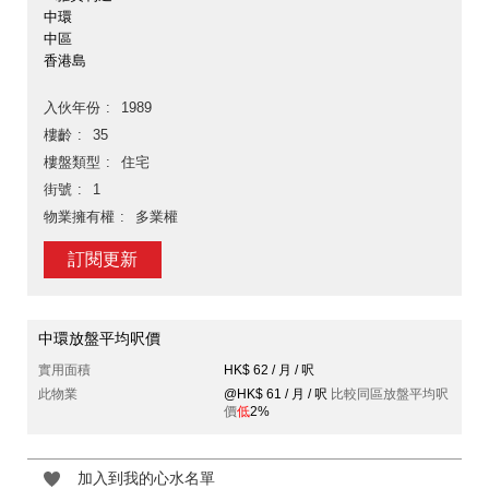
中環
中區
香港島
入伙年份
1989
樓齡
35
樓盤類型
住宅
街號
1
物業擁有權
多業權
訂閱更新
中環放盤平均呎價
實用面積
HK$ 62 / 月 / 呎
此物業
@HK$ 61 / 月 / 呎
比較同區放盤平均呎
價
低
2%
加入到我的心水名單