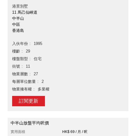
港景別墅
11 馬己仙峽道
中半山
中區
香港島
入伙年份
1995
樓齡
29
樓盤類型
住宅
街號
11
物業層數
27
每層單位數量
2
物業擁有權
多業權
訂閱更新
中半山放盤平均呎價
實用面積
HK$ 69 / 月 / 呎