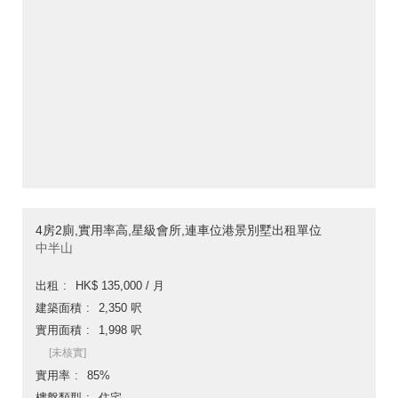
4房2廁,實用率高,星級會所,連車位港景別墅出租單位
中半山
出租
HK$ 135,000 / 月
建築面積
2,350 呎
實用面積
1,998 呎
[未核實]
實用率
85%
樓盤類型
住宅