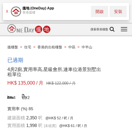
搵地 (OneDay) App
開啟
安裝
X
香港搵樓
搜索香港樓盤
Togg
navi
搵樓盤
>
住宅
>
香港的出租樓盤
>
中區
>
中半山
已過期
4房2廁,實用率高,星級會所,連車位港景別墅出
租單位
HK$ 135,000 / 月
HK$ 122,000 / 月
4
2
實用率 (%)
85
建築面積
2,350
呎
@HK$ 52
/ 呎 / 月
實用面積
1,998
呎
[未核實]
@HK$ 61
/ 呎 / 月