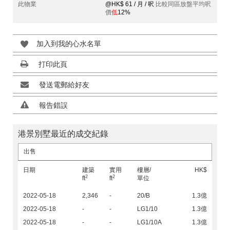
此物業
@HK$ 61 / 月 / 呎
比較同區放盤平均呎
價
低
12%
加入到我的心水名單
打印此頁
發送電郵給好友
報告錯誤
港景別墅最近的成交紀錄
出售
日期
建築
實用
樓層/
HK$
2
2
ft
ft
單位
2022-05-18
2,346
-
20/B
1.3億
2022-05-18
-
-
LG1/10
1.3億
2022-05-18
-
-
LG1/10A
1.3億