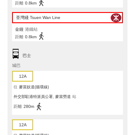
距離
0.8km
荃灣綫 Tsuen Wan Line
金鐘
港鐵站
距離
0.8km
巴士
城巴
12A
往
麥當奴道(循環線)
外交部駐港特派員公署, 麥當勞道
站
距離
280m
12A