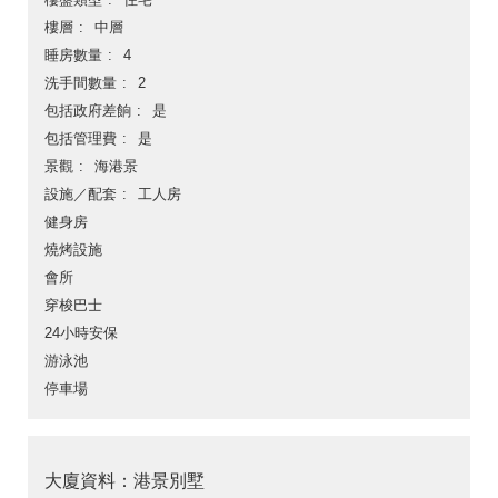
樓層
中層
睡房數量
4
洗手間數量
2
包括政府差餉
是
包括管理費
是
景觀
海港景
設施／配套
工人房
健身房
燒烤設施
會所
穿梭巴士
24小時安保
游泳池
停車場
大廈資料：港景別墅