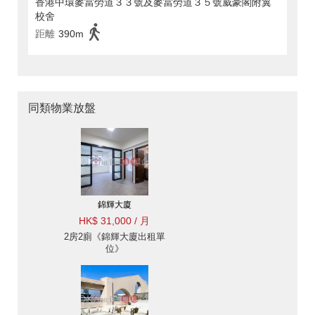
香港中環麥當勞道３３號及麥當勞道３５號威豪閣附翼
校舍
距離
390m
同類物業放盤
錦輝大廈
HK$ 31,000 / 月
2房2廁《錦輝大廈出租單
位》