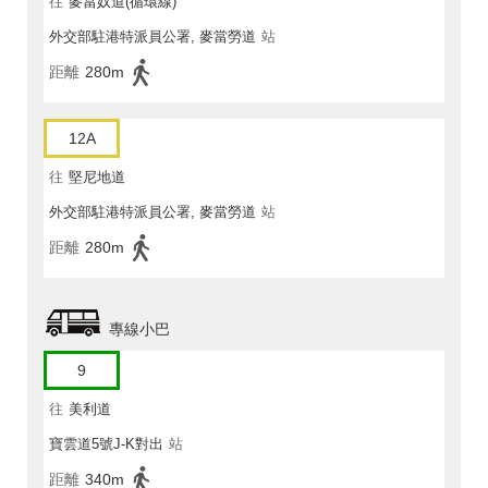
往
麥當奴道(循環線)
外交部駐港特派員公署, 麥當勞道
站
距離
280m
12A
往
堅尼地道
外交部駐港特派員公署, 麥當勞道
站
距離
280m
專線小巴
9
往
美利道
寶雲道5號J-K對出
站
距離
340m