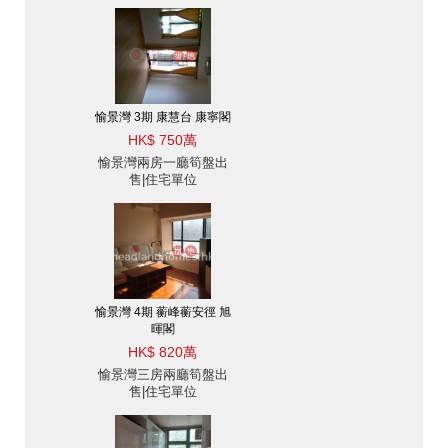
愉景灣 3期 康慧台 康寧閣
HK$ 750萬
愉景灣兩房一廳筍盤出
售|住宅單位
愉景灣 4期 蘅峰蘅安徑 旭
暉閣
HK$ 820萬
愉景灣三房兩廳筍盤出
售|住宅單位