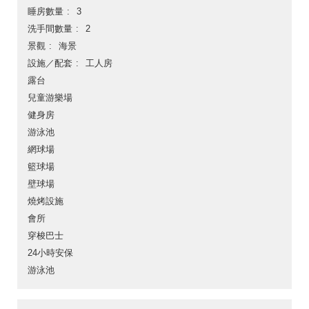
睡房數量
3
洗手間數量
2
景觀
海景
設施／配套
工人房
露台
兒童游樂場
健身房
游泳池
網球場
籃球場
壁球場
燒烤設施
會所
穿梭巴士
24小時安保
游泳池