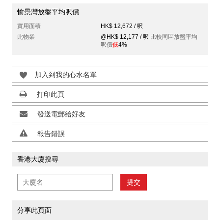
愉景灣放盤平均呎價
實用面積
HK$ 12,672 / 呎
此物業
@HK$ 12,177 / 呎
比較同區放盤平均
呎價
低
4%
加入到我的心水名單
打印此頁
發送電郵給好友
報告錯誤
香港大廈搜尋
提交
分享此頁面