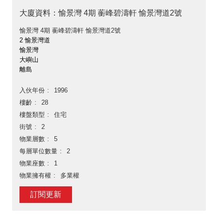
大廈資料：愉景灣 4期 蘅峰碧濤軒 愉景灣道2號
愉景灣 4期 蘅峰碧濤軒 愉景灣道2號
2 愉景灣道
愉景灣
大嶼山
離島
入伙年份
1996
樓齡
28
樓盤類型
住宅
街號
2
物業層數
5
每層單位數量
2
物業座數
1
物業擁有權
多業權
訂閱更新