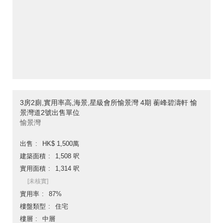
3房2廁,實用率高,海景,星級會所愉景灣 4期 蘅峰碧濤軒 愉
景灣道2號出售單位
愉景灣
出售
HK$ 1,500萬
建築面積
1,508 呎
實用面積
1,314 呎
[未核實]
實用率
87%
樓盤類型
住宅
樓層
中層