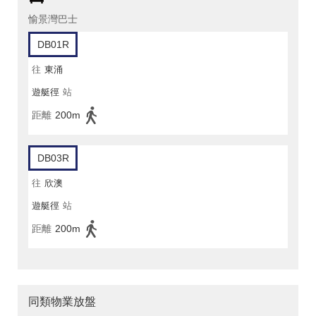
愉景灣巴士
DB01R
往
東涌
遊艇徑
站
距離
200m
DB03R
往
欣澳
遊艇徑
站
距離
200m
同類物業放盤