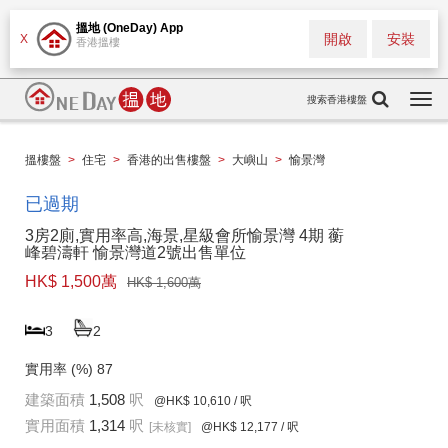
搵地 (OneDay) App
開啟
安裝
X
香港搵樓
搜索香港樓盤
Togg
navi
搵樓盤
>
住宅
>
香港的出售樓盤
>
大嶼山
>
愉景灣
已過期
3房2廁,實用率高,海景,星級會所愉景灣 4期 蘅
峰碧濤軒 愉景灣道2號出售單位
HK$ 1,500萬
HK$ 1,600萬
3
2
實用率 (%)
87
建築面積
1,508
呎
@HK$ 10,610
/ 呎
實用面積
1,314
呎
[未核實]
@HK$ 12,177
/ 呎