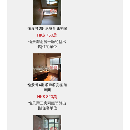
愉景灣 3期 康慧台 康寧閣
HK$ 750萬
愉景灣兩房一廳筍盤出
售|住宅單位
愉景灣 4期 蘅峰蘅安徑 旭
暉閣
HK$ 820萬
愉景灣三房兩廳筍盤出
售|住宅單位