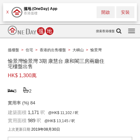
搵地 (OneDay) App
開啟
安裝
X
香港搵樓
搜索香港樓盤
Togg
navi
搵樓盤
>
住宅
>
香港的出售樓盤
>
大嶼山
>
愉景灣
愉景灣愉景灣 3期 康慧台 康和閣三房兩廳住
宅樓盤出售
HK$ 1,300萬
3
2
實用率 (%)
84
建築面積
1,171
呎
@HK$ 11,102
/ 呎
實用面積
989
呎
@HK$ 13,145
/ 呎
上次更新日期
2019年08月30日