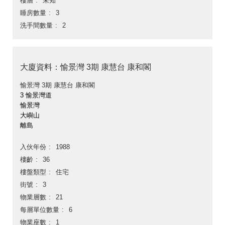
樓層
未知
睡房數量
3
洗手間數量
2
大廈資料：愉景灣 3期 康慧台 康和閣
愉景灣 3期 康慧台 康和閣
3 愉景灣道
愉景灣
大嶼山
離島
入伙年份
1988
樓齡
36
樓盤類型
住宅
街號
3
物業層數
21
每層單位數量
6
物業座數
1