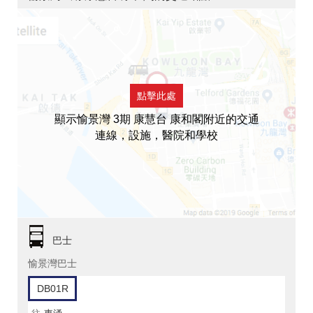
點擊此處
顯示愉景灣 3期 康慧台 康和閣附近的交通
連線，設施，醫院和學校
巴士
愉景灣巴士
DB01R