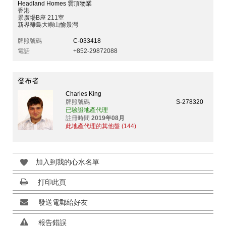
Headland Homes 雲頂物業
香港
景廣場B座 211室
新界離島大嶼山愉景灣
牌照號碼
C-033418
電話
+852-29872088
發布者
Charles King
牌照號碼
S-278320
已驗證地產代理
註冊時間
2019年08月
此地產代理的其他盤 (144)
加入到我的心水名單
打印此頁
發送電郵給好友
報告錯誤