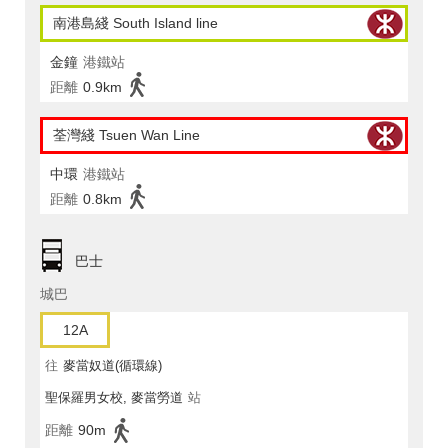
南港島綫 South Island line
金鐘
港鐵站
距離
0.9km
荃灣綫 Tsuen Wan Line
中環
港鐵站
距離
0.8km
巴士
城巴
12A
往
麥當奴道(循環線)
聖保羅男女校, 麥當勞道
站
距離
90m