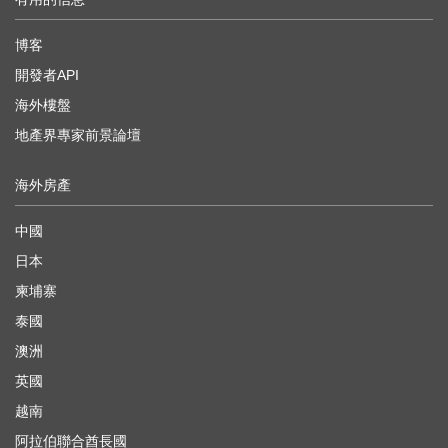
博客
開發者API
海外樓盤
地產界專家前景論壇
海外房產
中國
日本
柬埔寨
泰國
澳洲
英國
越南
阿拉伯聯合酋長國