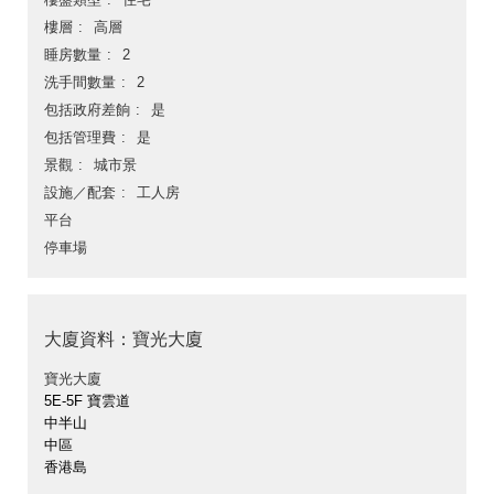
樓層
高層
睡房數量
2
洗手間數量
2
包括政府差餉
是
包括管理費
是
景觀
城市景
設施／配套
工人房
平台
停車場
大廈資料：寶光大廈
寶光大廈
5E-5F 寶雲道
中半山
中區
香港島