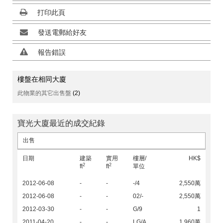
打印此頁
發送電郵給好友
報告錯誤
樓盤在相同大廈
此物業的其它出售盤
(2)
寶光大廈最近的成交紀錄
出售
日期
建築
實用
樓層/
HK$
2
2
ft
ft
單位
2012-06-08
-
-
-/4
2,550萬
2012-06-08
-
-
02/-
2,550萬
2012-03-30
-
-
G/9
1
2011-04-20
-
-
LG/A
1,960萬