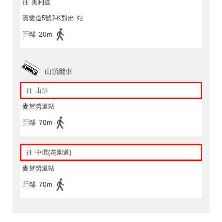
往
美利道
寶雲道5號J-K對出
站
距離
20m
山頂纜車
往
山頂
麥當勞道站
距離
70m
往
中環(花園道)
麥當勞道站
距離
70m