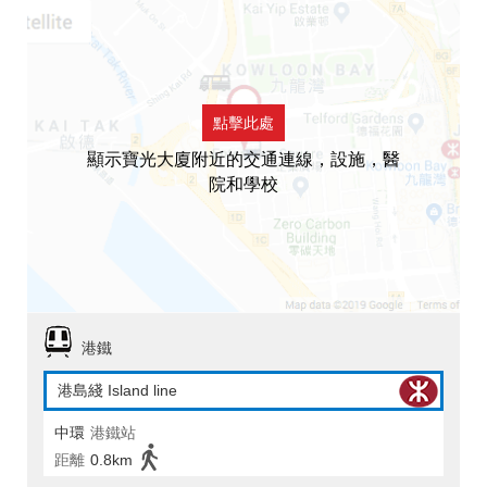
點擊此處
顯示寶光大廈附近的交通連線，設施，醫
院和學校
港鐵
港島綫 Island line
中環
港鐵站
距離
0.8km