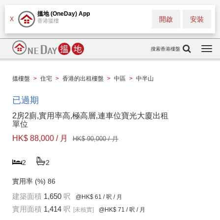
搵地 (OneDay) App
開啟
安裝
X
香港搵樓
搜索香港樓盤
Togg
navi
搵樓盤
>
住宅
>
香港的出租樓盤
>
中區
>
中半山
已過期
2房2廁,實用率高,極高層,連車位寶光大廈出租
單位
HK$ 88,000 / 月
HK$ 90,000 / 月
2
2
實用率 (%)
86
建築面積
1,650
呎
@HK$ 61
/ 呎 / 月
實用面積
1,414
呎
[未核實]
@HK$ 71
/ 呎 / 月