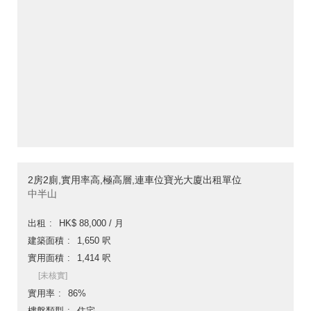
2房2廁,實用率高,極高層,連車位寶光大廈出租單位
中半山
出租
HK$ 88,000 / 月
建築面積
1,650 呎
實用面積
1,414 呎
[未核實]
實用率
86%
樓盤類型
住宅