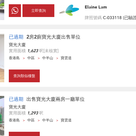
Elaine Lam
立即查詢
牌照號碼
C-033118 (
已驗
已過期
2房2廁寶光大廈出售單位
寶光大廈
實用面積
1,623
呎
[未核實]
香港島
中區
中半山
寶雲道
查詢類似樓盤
已過期
出售寶光大廈兩房一廳單位
寶光大廈
實用面積
1,293
呎
香港島
中區
中半山
寶雲道