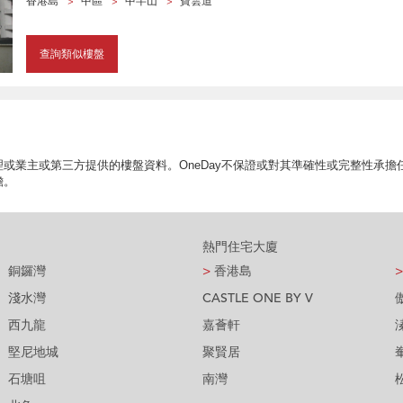
香港島
中區
中半山
寶雲道
查詢類似樓盤
或業主或第三方提供的樓盤資料。OneDay不保證或對其準確性或完整性承
擔。
熱門住宅大廈
銅鑼灣
>
香港島
>
淺水灣
CASTLE ONE BY V
西九龍
嘉薈軒
堅尼地城
聚賢居
石塘咀
南灣