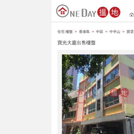
住宅 樓盤
香港島
中區
中半山
寶雲
>
>
>
>
寶光大廈出售樓盤