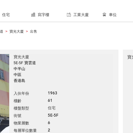
住宅
寫字樓
工業大廈
車位
道
寶光大廈
出售
>
>
寶光大廈
寶
5E-5F 寶雲道
中半山
中區
香港島
1963
入伙年份
61
樓齡
住宅
樓盤類型
5E-5F
街號
6
物業層數
2
每層單位數量