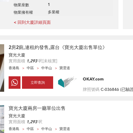
1
物業座數
多業權
物業擁有權
< 回到大廈詳細頁面
2房2廁,連租約發售,露台《寶光大廈出售單位》
寶光大廈
實用面積
1,293
呎
[未核實]
香港島
中區
中半山
寶雲道
OKAY.com
立即查詢
牌照號碼
C-036846 (
已驗
寶光大廈兩房一廳單位出售
寶光大廈
實用面積
1,293
呎
香港島
中區
中半山
寶雲道