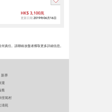
HK$ 3,100萬
更新日期
2019年06月16日
擔任何責任。請聯絡放盤者獲取更多詳細信息。
新界
傲瀧
溱喬
輋徑篤村
松濤苑