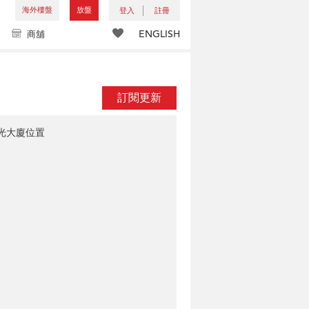
海外樓盤
放盤
登入
註冊
ENGLISH
商舖
訂閱更新
光大廈位置