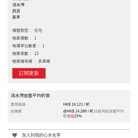
清水灣
西貢
新界
樓盤類型
住宅
物業層數
1
每層單位數量
1
物業座數
13
物業擁有權
多業權
訂閱更新
清水灣放盤平均呎價
實用面積
HK$ 19,121 / 呎
此物業
@HK$ 14,286 / 呎
比較同區放盤平均
呎價
低
25%
加入到我的心水名單