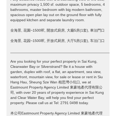
maximum privacy 1,500 sf. outdoor space, 5 bedrooms, 4
bathrooms, master bedroom with big modern bathroom,
spacious open plan lay out on the ground floor with fully
equipped kitchen and separate laundry room.
全海景, 花園~1500呎, 開放式廚房, 大廳5房(1套), 車泊門口
全海景, 花园~1500呎, 开放式厨房, 大厅5房(1套), 车泊门口
___________________________________________________
Are you looking for your perfect property in Sai Kung,
Clearwater Bay or Silverstrand? Be it a house with
garden, duplex with roof, a flat, an apartment, sea view,
waterfront, mountain view, for sale or lease or rent in Siu
Hang Hau, Sheung Sze Wan 相思灣小坑口, we at
Eastmount Property Agency Limited 東豪地產代理有限公
司, with over 20 years of property experience in Sai Kung
and Clear Water Bay, will help you find your perfect
property. Please call us at Tel: 2791 0498 today.
本公司Eastmount Property Agency Limited 東豪地產代理