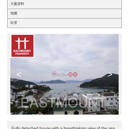
大廈資料
地圖
街景
<
>
Fully detached house with a breathtaking view of the sea,