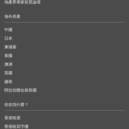
地產界專家前景論壇
海外房產
中國
日本
柬埔寨
泰國
澳洲
英國
越南
阿拉伯聯合酋長國
你在找什麼？
香港租屋
香港租寫字樓