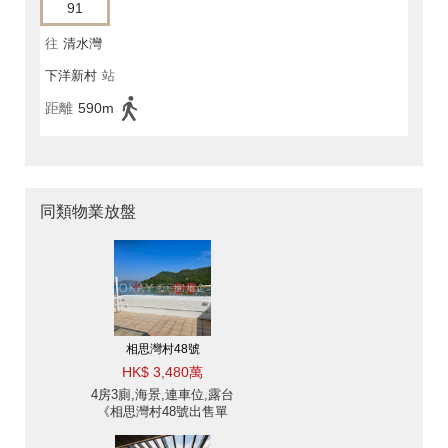
91
往
清水灣
下洋新村
站
距離
590m
同類物業放盤
相思灣村48號
HK$ 3,480萬
4房3廁,海景,連車位,露台
《相思灣村48號出售單
位》