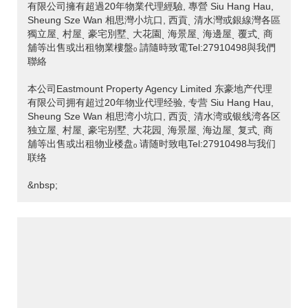
有限公司擁有超過20年物業代理經驗, 專營 Siu Hang Hau,
Sheung Sze Wan 相思灣小坑口, 西貢ˎ 清水灣或銀線灣各區
獨立屋ˎ 村屋ˎ 豪宅別墅ˎ 大花園ˎ 海景屋ˎ 海邊屋ˎ 覆式ˎ 商
舖等出售或出租物業樓盤ₒ 請隨時致電Tel:27910498與我們
聯絡
本公司Eastmount Property Agency Limited 东豪地产代理
有限公司拥有超过20年物业代理经验, 专营 Siu Hang Hau,
Sheung Sze Wan 相思湾小坑口, 西贡ˎ 清水湾或银线湾各区
独立屋ˎ 村屋ˎ 豪宅别墅ˎ 大花园ˎ 海景屋ˎ 海边屋ˎ 复式ˎ 商
舖等出售或出租物业楼盘ₒ 请随时致电Tel:27910498与我们
联络
&nbsp;