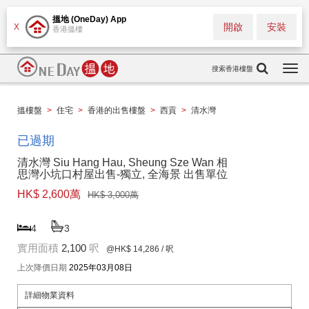
搵地 (OneDay) App
開啟
安裝
X
香港搵樓
搜索香港樓盤
Togg
navi
搵樓盤
>
住宅
>
香港的出售樓盤
>
西貢
>
清水灣
已過期
清水灣 Siu Hang Hau, Sheung Sze Wan 相
思灣小坑口村屋出售-獨立, 全海景 出售單位
HK$ 2,600萬
HK$ 3,000萬
4
3
實用面積
2,100
呎
@HK$ 14,286
/ 呎
上次降價日期
2025年03月08日
詳細物業資料