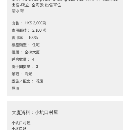
出售-獨立, 全海景 出售單位
清水灣
出售
HK$ 2,600萬
實用面積
2,100 呎
實用率
100%
樓盤類型
住宅
樓層
全棟大廈
睡房數量
4
洗手間數量
3
景觀
海景
設施／配套
花園
屋頂
大廈資料：小坑口村屋
小坑口村屋
小坑口路