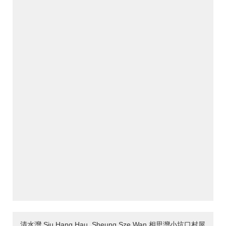
清水灣 Siu Hang Hau, Sheung Sze Wan 相思灣小坑口村屋