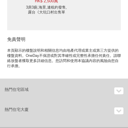
HK$ 2,500萬
3房3廁,海景,連租約發售,
露台《大坑口村出售單
位》
免責聲明
本頁顯示的樓盤說明和相關信息均由地產代理或業主或第三方提供的
樓盤資料。OneDay不保證或對其準確性或完整性承擔任何責任。請聯
絡放盤者獲取更多詳細信息。您訪問和使用本協議內容的風險由您自
行承擔。
熱門住宅區域
熱門住宅大廈