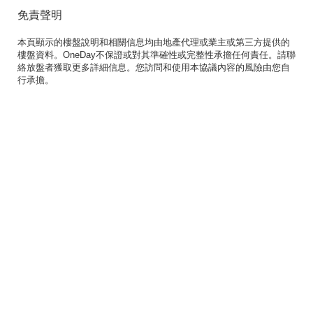
免責聲明
本頁顯示的樓盤說明和相關信息均由地產代理或業主或第三方提供的
樓盤資料。OneDay不保證或對其準確性或完整性承擔任何責任。請聯
絡放盤者獲取更多詳細信息。您訪問和使用本協議內容的風險由您自
行承擔。