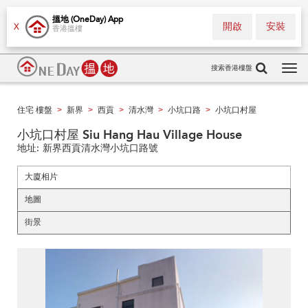
搵地 (OneDay) App
開啟
安裝
X
香港搵樓
搜索香港樓盤
Tog
navi
住宅 樓盤
新界
西貢
清水灣
小坑口路
小坑口村屋
>
>
>
>
>
小坑口村屋 Siu Hang Hau Village House
地址:
新界西貢清水灣小坑口路號
大廈相片
地圖
街景