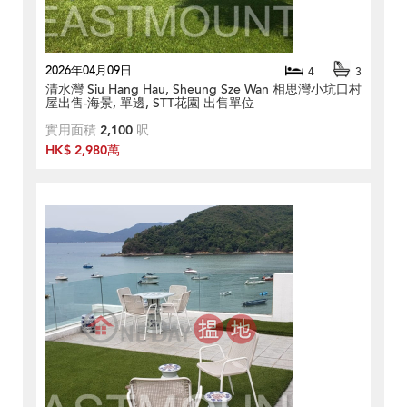
2026年04月09日
4
3
清水灣 Siu Hang Hau, Sheung Sze Wan 相思灣小坑口村
屋出售-海景, 單邊, STT花園 出售單位
實用面積
2,100
呎
HK$ 2,980萬