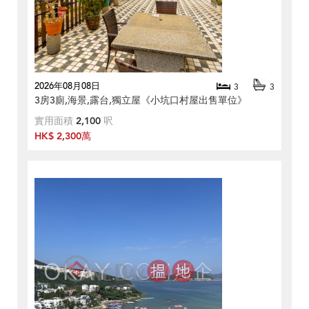
2026年08月08日
3
3
3房3廁,海景,露台,獨立屋《小坑口村屋出售單位》
實用面積
2,100
呎
HK$ 2,300萬