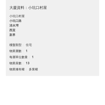
大廈資料：小坑口村屋
小坑口村屋
小坑口路
清水灣
西貢
新界
住宅
樓盤類型
1
物業層數
1
每層單位數量
13
物業座數
多業權
物業擁有權