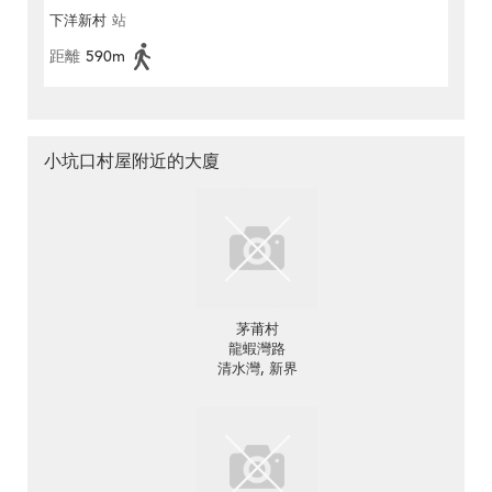
下洋新村
站
距離
590m
小坑口村屋附近的大廈
茅莆村
龍蝦灣路
清水灣, 新界