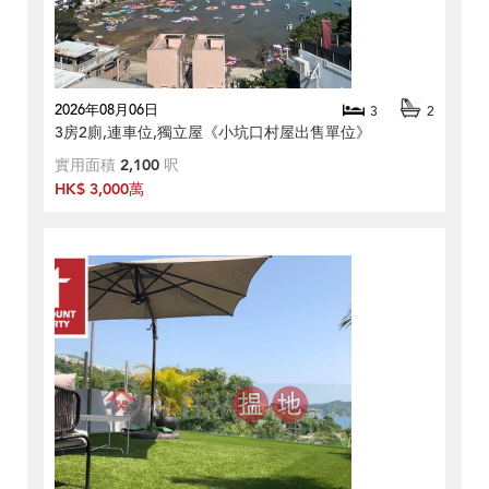
2026年08月06日
3
2
3房2廁,連車位,獨立屋《小坑口村屋出售單位》
實用面積
2,100
呎
HK$ 3,000萬