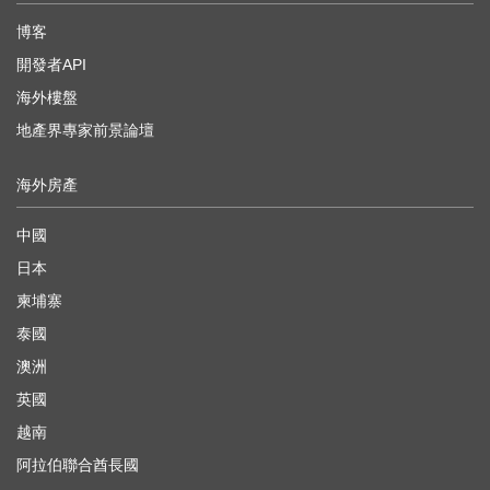
博客
開發者API
海外樓盤
地產界專家前景論壇
海外房產
中國
日本
柬埔寨
泰國
澳洲
英國
越南
阿拉伯聯合酋長國