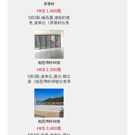
茅莆村
HK$ 1,400萬
3房2廁,極高層,連租約發
售,連車位《茅莆村出售
單位》
相思灣村48號
HK$ 2,300萬
3房3廁,連車位,露台,獨立
屋《相思灣村48號出售單
位》
相思灣村48號
HK$ 3,480萬