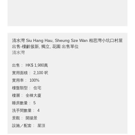
清水灣 Siu Hang Hau, Sheung Sze Wan 相思灣小坑口村屋
出售-樓齡簇新, 獨立, 花園 出售單位
清水灣
出售
HK$ 1,980萬
實用面積
2,100 呎
實用率
100%
樓盤類型
住宅
樓層
全棟大廈
睡房數量
5
洗手間數量
4
景觀
開揚景
設施／配套
屋頂