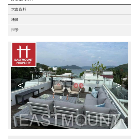
大廈資料
地圖
街景
<
>