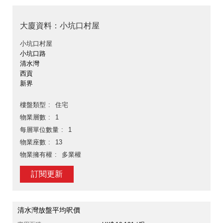
大廈資料：小坑口村屋
小坑口村屋
小坑口路
清水灣
西貢
新界
樓盤類型
住宅
物業層數
1
每層單位數量
1
物業座數
13
物業擁有權
多業權
訂閱更新
清水灣放盤平均呎價