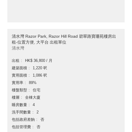
清水灣 Razor Park, Razor Hill Road 碧翠路寶珊苑樓房出
租-位置方便, 大平台 出租單位
清水灣
出租
HK$ 36,800 / 月
建築面積
1,220 呎
實用面積
1,086 呎
實用率
89%
樓盤類型
住宅
樓層
全棟大廈
睡房數量
4
洗手間數量
2
包括政府差餉
否
包括管理費
否