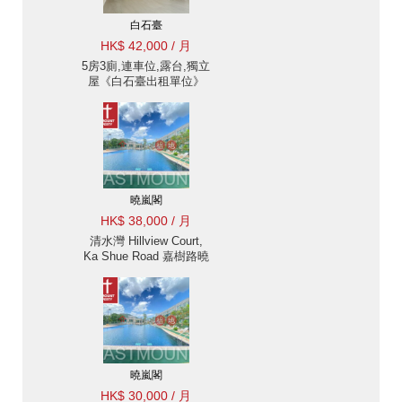
白石臺
HK$ 42,000 / 月
5房3廁,連車位,露台,獨立
屋《白石臺出租單位》
曉嵐閣
HK$ 38,000 / 月
清水灣 Hillview Court,
Ka Shue Road 嘉樹路曉
嵐閣樓房出售及出租-位
置方便, 連1車位 出租單
位
曉嵐閣
HK$ 30,000 / 月