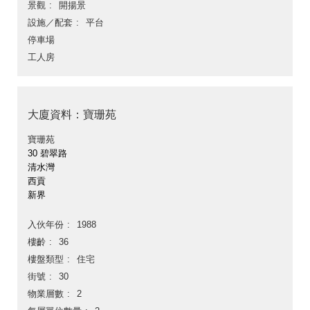
景觀
開揚景
設施／配套
平台
停車場
工人房
大廈資料：寶珊苑
寶珊苑
30 碧翠路
清水灣
西貢
新界
入伙年份
1988
樓齡
36
樓盤類型
住宅
街號
30
物業層數
2