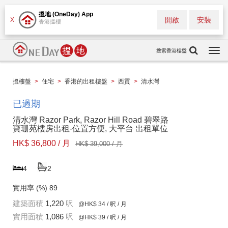
搵地 (OneDay) App
開啟
安裝
X
香港搵樓
搜索香港樓盤
Togg
navi
搵樓盤
>
住宅
>
香港的出租樓盤
>
西貢
>
清水灣
已過期
清水灣 Razor Park, Razor Hill Road 碧翠路
寶珊苑樓房出租-位置方便, 大平台 出租單位
HK$ 36,800 / 月
HK$ 39,000 / 月
4
2
實用率 (%)
89
建築面積
1,220
呎
@HK$ 34
/ 呎 / 月
實用面積
1,086
呎
@HK$ 39
/ 呎 / 月