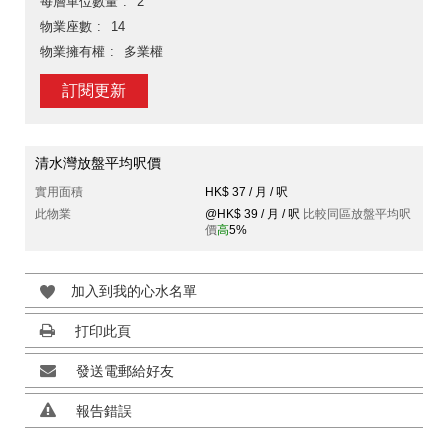
每層單位數量
2
物業座數
14
物業擁有權
多業權
訂閱更新
清水灣放盤平均呎價
實用面積
HK$ 37 / 月 / 呎
此物業
@HK$ 39 / 月 / 呎
比較同區放盤平均呎
價
高
5%
加入到我的心水名單
打印此頁
發送電郵給好友
報告錯誤