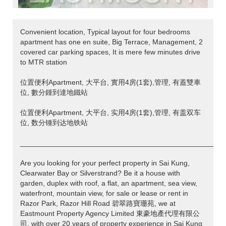
Convenient location, Typical layout for four bedrooms
apartment has one en suite, Big Terrace, Management, 2
covered car parking spaces, It is mere few minutes drive
to MTR station
位置便利Apartment, 大平台, 實用4房(1套),管理, 有蓋雙車
位, 數分鍾到達地鐵站
位置便利Apartment, 大平台, 实用4房(1套),管理, 有盖双车
位, 数分锺到达地铁站
___________________________________________________
Are you looking for your perfect property in Sai Kung,
Clearwater Bay or Silverstrand? Be it a house with
garden, duplex with roof, a flat, an apartment, sea view,
waterfront, mountain view, for sale or lease or rent in
Razor Park, Razor Hill Road 碧翠路寶珊苑, we at
Eastmount Property Agency Limited 東豪地產代理有限公
司, with over 20 years of property experience in Sai Kung