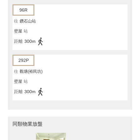
96R
往
鑽石山站
壁屋
站
距離
300m
292P
往
觀塘(裕民坊)
壁屋
站
距離
300m
同類物業放盤