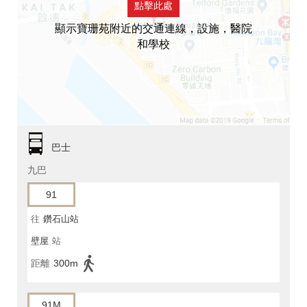
點擊此處
顯示寶珊苑附近的交通連線，設施，醫院
和學校
巴士
九巴
91
往
鑽石山站
壁屋
站
距離
300m
91M