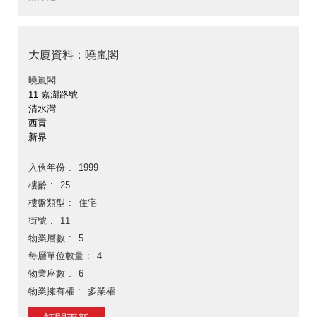
大廈資料：曉嵐閣
曉嵐閣
11 嘉澍路號
清水灣
西貢
新界
入伙年份
1999
樓齡
25
樓盤類型
住宅
街號
11
物業層數
5
每層單位數量
4
物業座數
6
物業擁有權
多業權