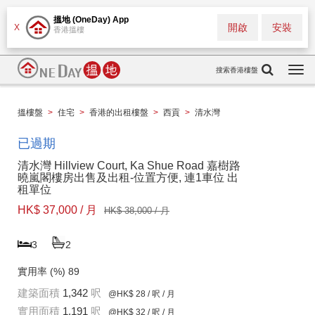
搵地 (OneDay) App
開啟
安裝
X
香港搵樓
搜索香港樓盤
Togg
navi
搵樓盤
>
住宅
>
香港的出租樓盤
>
西貢
>
清水灣
已過期
清水灣 Hillview Court, Ka Shue Road 嘉樹路
曉嵐閣樓房出售及出租-位置方便, 連1車位 出
租單位
HK$ 37,000 / 月
HK$ 38,000 / 月
3
2
實用率 (%)
89
建築面積
1,342
呎
@HK$ 28
/ 呎 / 月
實用面積
1,191
呎
@HK$ 32
/ 呎 / 月