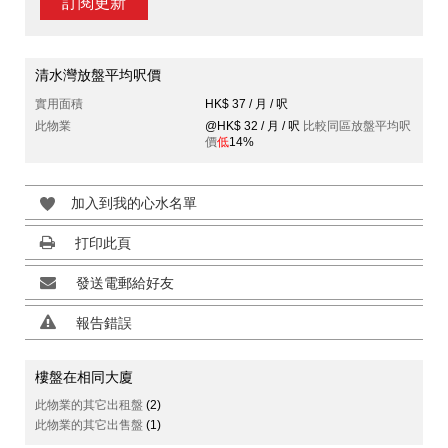
訂閱更新
清水灣放盤平均呎價
實用面積
HK$ 37 / 月 / 呎
此物業
@HK$ 32 / 月 / 呎
比較同區放盤平均呎
價
低
14%
加入到我的心水名單
打印此頁
發送電郵給好友
報告錯誤
樓盤在相同大廈
此物業的其它出租盤
(2)
此物業的其它出售盤
(1)