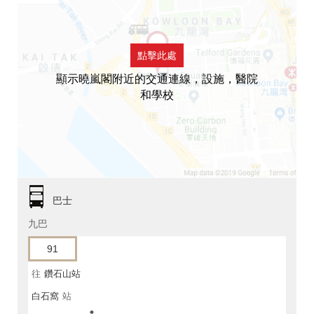
點擊此處
顯示曉嵐閣附近的交通連線，設施，醫院
和學校
巴士
九巴
91
往
鑽石山站
白石窩
站