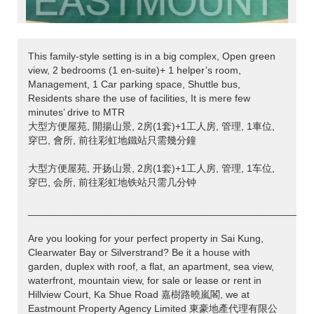
This family-style setting is in a big complex, Open green
view, 2 bedrooms (1 en-suite)+ 1 helper’s room,
Management, 1 Car parking space, Shuttle bus,
Residents share the use of facilities, It is mere few
minutes’ drive to MTR
大型方便屋苑, 開揚山景, 2房(1套)+1工人房, 管理, 1車位,
穿巴, 會所, 前往彩虹地鐵站只需幾分鐘
大型方便屋苑, 开扬山景, 2房(1套)+1工人房, 管理, 1车位,
穿巴, 会所, 前往彩虹地铁站只需几分钟
___________________________________________________
Are you looking for your perfect property in Sai Kung,
Clearwater Bay or Silverstrand? Be it a house with
garden, duplex with roof, a flat, an apartment, sea view,
waterfront, mountain view, for sale or lease or rent in
Hillview Court, Ka Shue Road 嘉樹路曉嵐閣, we at
Eastmount Property Agency Limited 東豪地產代理有限公