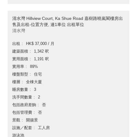
清水灣 Hillview Court, Ka Shue Road 嘉樹路曉嵐閣樓房出
售及出租-位置方便, 連1車位 出租單位
清水灣
出租
HK$ 37,000 / 月
建築面積
1,342 呎
實用面積
1,191 呎
實用率
89%
樓盤類型
住宅
樓層
全棟大廈
睡房數量
3
洗手間數量
2
包括政府差餉
否
包括管理費
否
景觀
開揚景
設施／配套
工人房
游泳池