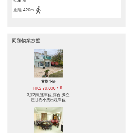
壁屋
站
距離
420m
同類物業放盤
甘樹小築
HK$ 79,000 / 月
3房2廁,連車位,露台,獨立
屋甘樹小築出租單位