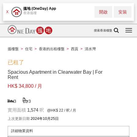
搵地 (OneDay) App
開啟
安裝
X
香港搵樓
搜索香港樓盤
Togg
navi
搵樓盤
>
住宅
>
香港的出租樓盤
>
西貢
>
清水灣
已租了
Spacious Apartment in Clearwater Bay | For
Rent
HK$ 34,800 / 月
3
3
實用面積
1,574
呎
@HK$ 22
/ 呎 / 月
上次更新日期
2024年10月25日
詳細物業資料