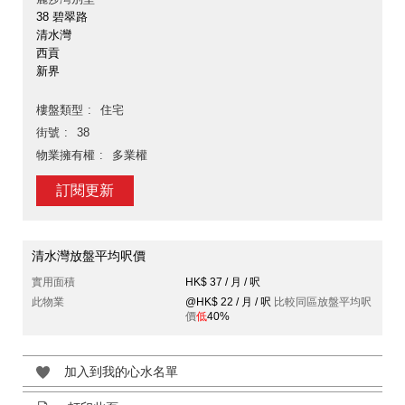
38 碧翠路
清水灣
西貢
新界
樓盤類型
住宅
街號
38
物業擁有權
多業權
訂閱更新
清水灣放盤平均呎價
實用面積
HK$ 37 / 月 / 呎
此物業
@HK$ 22 / 月 / 呎
比較同區放盤平均呎
價
低
40%
加入到我的心水名單