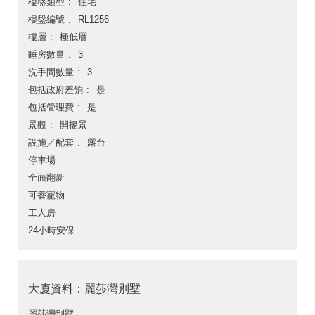
樓盤類型
住宅
樓盤編號
RL1256
樓層
極低層
睡房數量
3
洗手間數量
3
包括政府差餉
是
包括管理費
是
景觀
開揚景
設施／配套
露台
停車場
全面翻新
可養寵物
工人房
24小時安保
大廈資料：麗莎灣別墅
麗莎灣別墅