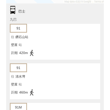
巴士
九巴
91
往
鑽石山站
壁屋
站
距離
420m
91
往
清水灣
壁屋
站
距離
460m
91M