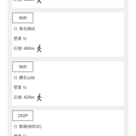
96R
往
黃石碼頭
壁屋
站
距離
460m
96R
往
鑽石山站
壁屋
站
距離
420m
292P
往
觀塘(裕民坊)