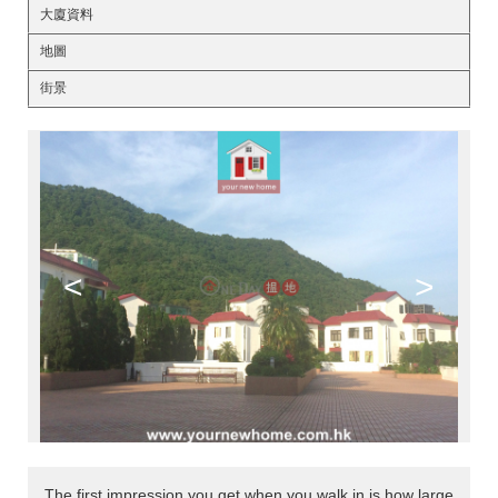
大廈資料
地圖
街景
<
>
The first impression you get when you walk in is how large