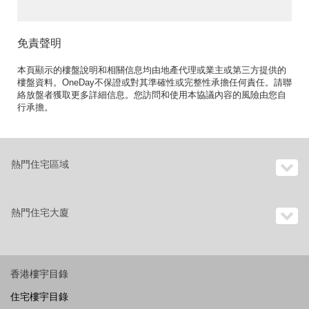
免責聲明
本頁顯示的樓盤說明和相關信息均由地產代理或業主或第三方提供的
樓盤資料。OneDay不保證或對其準確性或完整性承擔任何責任。請聯
絡放盤者獲取更多詳細信息。您訪問和使用本協議內容的風險由您自
行承擔。
熱門住宅區域
熱門住宅大廈
香港樓宇目錄
住宅樓宇目錄