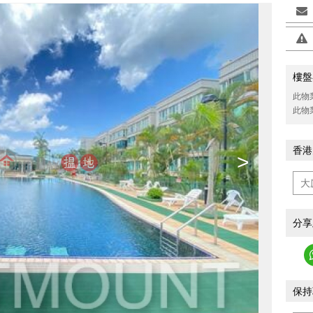
樓盤
此物
此物
香港
>
分享
保持