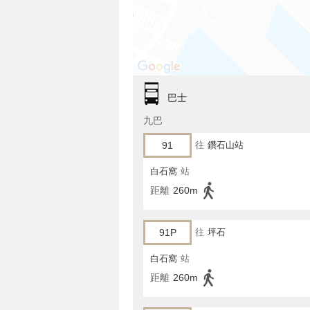
巴士
九巴
91
往
鑽石山站
白石窩
站
距離
260m
91P
往
坪石
白石窩
站
距離
260m