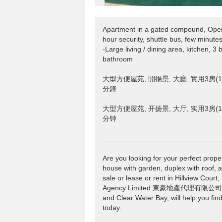
Apartment in a gated compound, Open
hour security, shuttle bus, few minute
-Large living / dining area, kitchen, 
bathroom
大型方便屋苑, 開揚景, 大廳, 實用3房(1
分鐘
大型方便屋苑, 开扬景, 大厅, 实用3房(1
分钟
______________________________
Are you looking for your perfect prope
house with garden, duplex with roof, a
sale or lease or rent in Hillview C
Agency Limited 東豪地產代理有限公司, with 
and Clear Water Bay, will help you find
today.