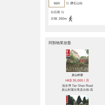
96R
往
鑽石山站
白石窩
站
距離
260m
同類物業放盤
炭山村屋
HK$ 35,000 / 月
清水灣 Tan Shan Road
炭山村屋出售及出租-高
樓底設計, 獨立 |
Eastmount Property 東
豪地產 ID:428炭山村屋