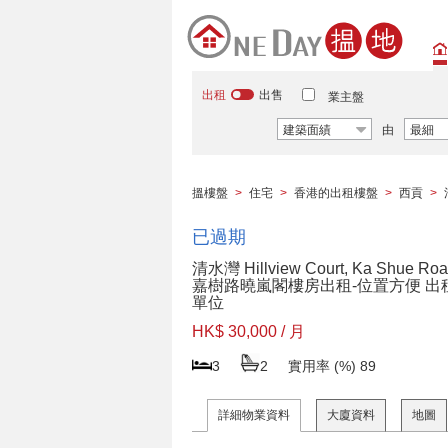
出租
出售
業主盤
建築面績
由
最細
搵樓盤
>
住宅
>
香港的出租樓盤
>
西貢
>
已過期
清水灣 Hillview Court, Ka Shue Ro
嘉樹路曉嵐閣樓房出租-位置方便 出
單位
HK$ 30,000 / 月
3
2
實用率 (%)
89
詳細物業資料
大廈資料
地圖