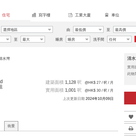
住宅
寫字樓
工業大廈
車位
選擇地區
由
最低價
至
最高價
至
最大
睡房
睡房
洗手間
任何
清水
清水灣
實用
此物
ad
建築面積
1,128
呎
@HK$ 27
/ 呎 / 月
租
實用面積
1,001
呎
@HK$ 30
/ 呎 / 月
上次更新日期
2024年10月09日
街景