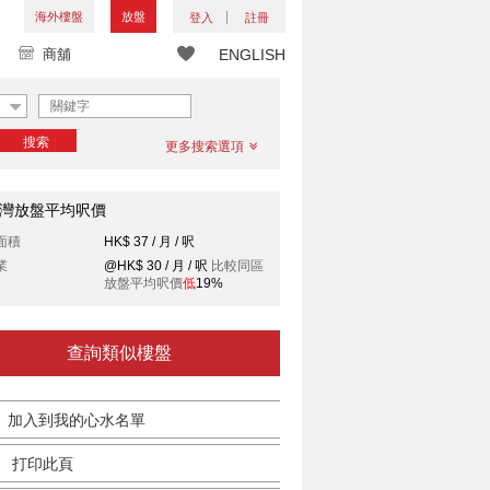
海外樓盤
放盤
登入
註冊
商舖
ENGLISH
搜索
更多搜索選項
灣放盤平均呎價
面積
HK$ 37 / 月 / 呎
業
@HK$ 30 / 月 / 呎
比較同區
放盤平均呎價
低
19%
查詢類似樓盤
加入到我的心水名單
打印此頁