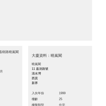
oad 嘉樹路曉嵐閣
大廈資料：曉嵐閣
曉嵐閣
11 嘉澍路號
 月
清水灣
西貢
新界
入伙年份
1999
樓齡
25
樓盤類型
住宅