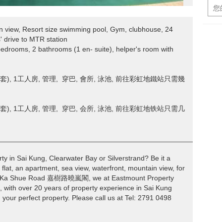
 view, Resort size swimming pool, Gym, clubhouse, 24
s' drive to MTR station
3 bedrooms, 2 bathrooms (1 en- suite), helper's room with
套), 1工人房, 管理, 穿巴, 會所, 泳池, 前往彩虹地鐵站只需幾
套), 1工人房, 管理, 穿巴, 会所, 泳池, 前往彩虹地铁站只需几
________________________________________________________
rty in Sai Kung, Clearwater Bay or Silverstrand? Be it a
 flat, an apartment, sea view, waterfront, mountain view, for
ourt, Ka Shue Road 嘉樹路曉嵐閣, we at Eastmount Property
over 20 years of property experience in Sai Kung
 your perfect property. Please call us at Tel: 2791 0498