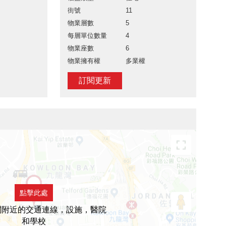
街號
11
物業層數
5
每層單位數量
4
物業座數
6
物業擁有權
多業權
訂閱更新
點擊此處
閣附近的交通連線，設施，醫院
和學校