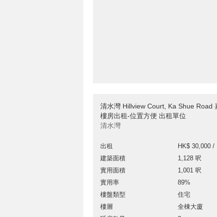
清水灣 Hillview Court, Ka Shue R
樓房出租-位置方便 出租單位
清水灣
出租
HK$ 30,000 /
建築面積
1,128 呎
實用面積
1,001 呎
實用率
89%
樓盤類型
住宅
樓層
全棟大廈