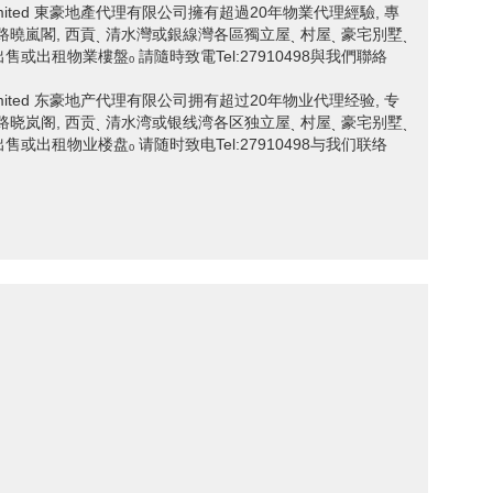
ncy Limited 東豪地產代理有限公司擁有超過20年物業代理經驗, 專
 Road 嘉樹路曉嵐閣, 西貢ˎ 清水灣或銀線灣各區獨立屋ˎ 村屋ˎ 豪宅別墅ˎ
出售或出租物業樓盤ₒ 請隨時致電Tel:27910498與我們聯絡
ncy Limited 东豪地产代理有限公司拥有超过20年物业代理经验, 专
 Road 嘉树路晓岚阁, 西贡ˎ 清水湾或银线湾各区独立屋ˎ 村屋ˎ 豪宅别墅ˎ
出售或出租物业楼盘ₒ 请随时致电Tel:27910498与我们联络