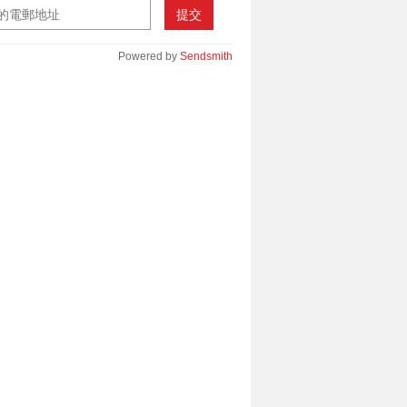
提交
Powered by
Sendsmith
________________________