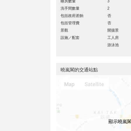
睡房數量
3
洗手間數量
2
包括政府差餉
否
包括管理費
否
景觀
開揚景
設施／配套
工人房
游泳池
曉嵐閣的交通站點
顯示曉嵐