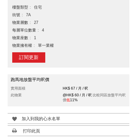
樓盤類型
住宅
街號
7A
物業層數
27
每層單位數量
4
物業座數
1
物業擁有權
單一業權
訂閱更新
跑馬地放盤平均呎價
實用面積
HK$ 67 / 月 / 呎
此物業
@HK$ 60 / 月 / 呎
比較同區放盤平均呎
價
低
11%
加入到我的心水名單
打印此頁