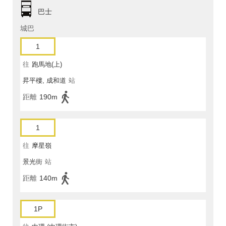
巴士
城巴
1
往
跑馬地(上)
昇平樓, 成和道
站
距離
190m
1
往
摩星嶺
景光街
站
距離
140m
1P