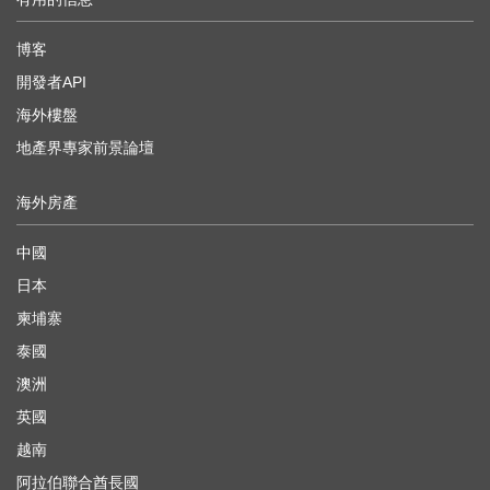
博客
開發者API
海外樓盤
地產界專家前景論壇
海外房產
中國
日本
柬埔寨
泰國
澳洲
英國
越南
阿拉伯聯合酋長國