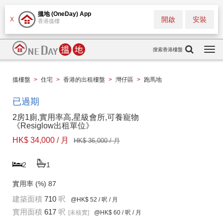
搵地 (OneDay) App
開啟
安裝
X
香港搵樓
搜索香港樓盤
Togg
navi
搵樓盤
>
住宅
>
香港的出租樓盤
>
灣仔區
>
跑馬地
已過期
2房1廁,實用率高,星級會所,可養寵物
《Resiglow出租單位》
HK$ 34,000 / 月
HK$ 36,000 / 月
2
1
實用率 (%)
87
建築面積
710
呎
@HK$ 52
/ 呎 / 月
實用面積
617
呎
[未核實]
@HK$ 60
/ 呎 / 月