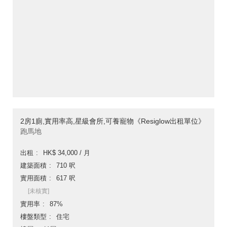
2房1廁,實用率高,星級會所,可養寵物《Resiglow出租單位》
跑馬地
出租
HK$ 34,000 / 月
建築面積
710 呎
實用面積
617 呎
[未核實]
實用率
87%
樓盤類型
住宅