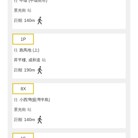
往
中環 (中環街市)
景光街
站
距離
140m
1P
往
跑馬地 (上)
昇平樓, 成和道
站
距離
190m
8X
往
小西灣(藍灣半島)
景光街
站
距離
140m