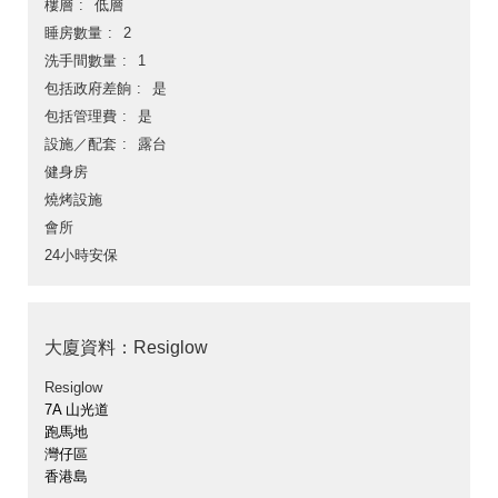
樓層
低層
睡房數量
2
洗手間數量
1
包括政府差餉
是
包括管理費
是
設施／配套
露台
健身房
燒烤設施
會所
24小時安保
大廈資料：Resiglow
Resiglow
7A 山光道
跑馬地
灣仔區
香港島