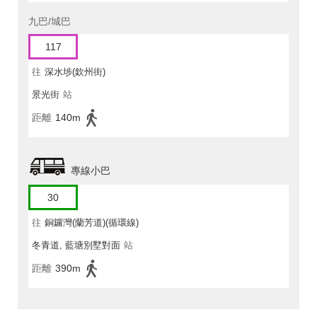
九巴/城巴
117
往
深水埗(欽州街)
景光街
站
距離
140m
專線小巴
30
往
銅鑼灣(蘭芳道)(循環線)
冬青道, 藍塘別墅對面
站
距離
390m