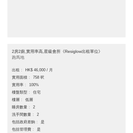
2房2廁,實用率高,星級會所《Resiglow出租單位》
跑馬地
出租
HK$ 46,000 / 月
實用面積
758 呎
實用率
100%
樓盤類型
住宅
樓層
低層
睡房數量
2
洗手間數量
2
包括政府差餉
是
包括管理費
是