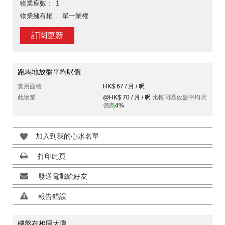
物業座數
1
物業擁有權
單一業權
訂閱更新
跑馬地放盤平均呎價
實用面積
HK$ 67 / 月 / 呎
此物業
@HK$ 70 / 月 / 呎
比較同區放盤平均呎
價
高
4%
加入到我的心水名單
打印此頁
發送電郵給好友
報告錯誤
樓盤在相同大廈