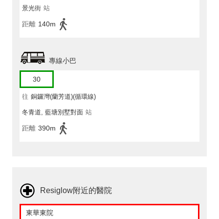
景光街
站
距離
140m
專線小巴
30
往
銅鑼灣(蘭芳道)(循環線)
冬青道, 藍塘別墅對面
站
距離
390m
Resiglow附近的醫院
東華東院