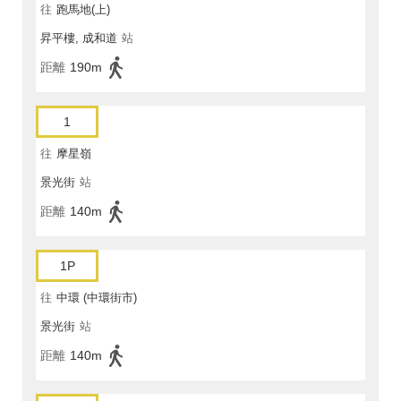
往
跑馬地(上)
昇平樓, 成和道
站
距離
190m
1
往
摩星嶺
景光街
站
距離
140m
1P
往
中環 (中環街市)
景光街
站
距離
140m