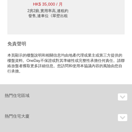
HK$ 35,000 / 月
2房2廁,實用率高,連租約
發售,連車位《翠壁出租
單位》
免責聲明
本頁顯示的樓盤說明和相關信息均由地產代理或業主或第三方提供的
樓盤資料。OneDay不保證或對其準確性或完整性承擔任何責任。請聯
絡放盤者獲取更多詳細信息。您訪問和使用本協議內容的風險由您自
行承擔。
熱門住宅區域
熱門住宅大廈