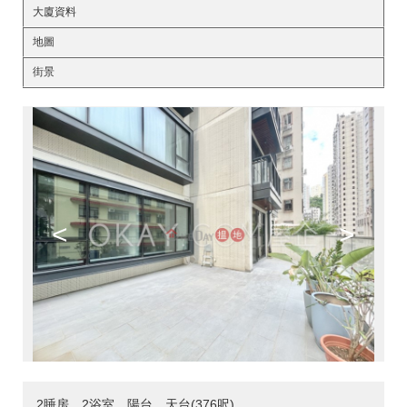
大廈資料
地圖
街景
<
>
2睡房，2浴室，陽台，天台(376呎)