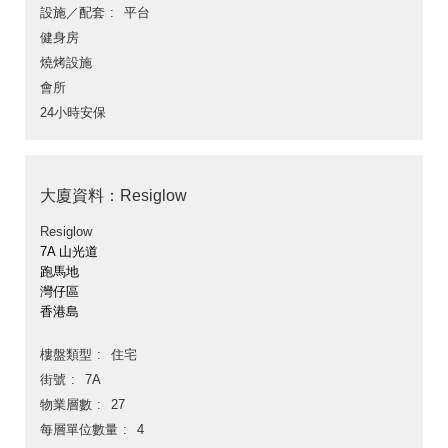
設施／配套
平台
健身房
燒烤設施
會所
24小時安保
大廈資料：Resiglow
Resiglow
7A 山光道
跑馬地
灣仔區
香港島
樓盤類型
住宅
街號
7A
物業層數
27
每層單位數量
4