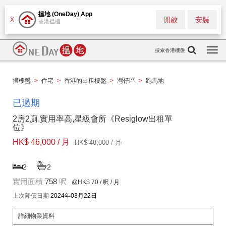
搵地 (OneDay) App
開啟
安裝
X
香港搵樓
搜索香港樓盤
Togg
navi
搵樓盤
>
住宅
>
香港的出租樓盤
>
灣仔區
>
跑馬地
已過期
2房2廁,實用率高,星級會所《Resiglow出租單
位》
HK$ 46,000 / 月
HK$ 48,000 / 月
2
2
實用面積
758
呎
@HK$ 70
/ 呎 / 月
上次降價日期
2024年03月22日
詳細物業資料