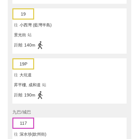
19
往
小西灣 (藍灣半島)
景光街
站
距離
140m
19P
往
大坑道
昇平樓, 成和道
站
距離
190m
九巴/城巴
117
往
深水埗(欽州街)