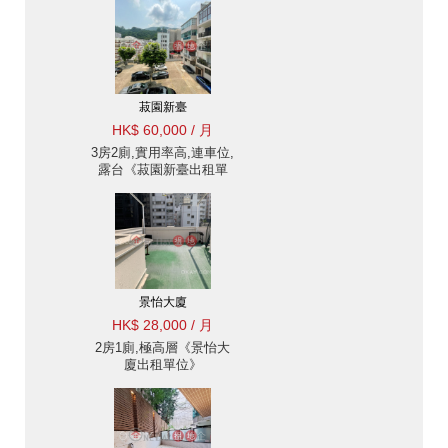
菽園新臺
HK$ 60,000 / 月
3房2廁,實用率高,連車位,
露台《菽園新臺出租單
位》
景怡大廈
HK$ 28,000 / 月
2房1廁,極高層《景怡大
廈出租單位》