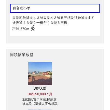
白普理小學
香港司徒拔道４３號Ｃ及４３號Ｂ三樓及延伸通道由司
徒拔道４３號Ｃ一樓至４３號Ｂ三樓
距離
370m
同類物業放盤
滿輝大廈
HK$ 50,000 / 月
2房2廁,實用率高,極高層,
連車位《滿輝大廈出租單
位》