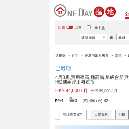
出租
出售
業主盤
建築面績
由
最細
搵樓盤
>
住宅
>
香港的出租樓盤
>
南區
>
已過期
4房3廁,實用率高,極高層,星級會所
灣2期南岸出租單位
HK$ 94,000 / 月
HK$ 99,000 / 月
4
3
實用率 (%)
82
詳細物業資料
大廈資料
地圖