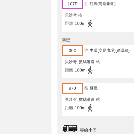
107P
往
紅磡(海逸豪園)
貝沙灣
站
距離
100m
新巴
30X
往
中環(交易廣場)(循環線)
貝沙灣, 數碼港道
站
距離
100m
970
往
蘇屋
貝沙灣, 數碼港道
站
距離
100m
專線小巴