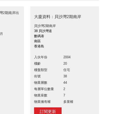
沙灣2期南岸出
大廈資料：貝沙灣2期南岸
貝沙灣2期南岸
38 貝沙灣道
 月
數碼港
南區
香港島
入伙年份
2004
樓齡
20
樓盤類型
住宅
街號
38
物業層數
44
每層單位數量
2
物業座數
7
物業擁有權
多業權
訂閱更新