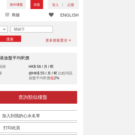
海外樓盤
放盤
登入
註冊
商舖
ENGLISH
搜索
更多搜索選項
港放盤平均呎價
面積
HK$ 56 / 月 / 呎
業
@HK$ 55 / 月 / 呎
比較同區
放盤平均呎價
低
2%
查詢類似樓盤
加入到我的心水名單
打印此頁