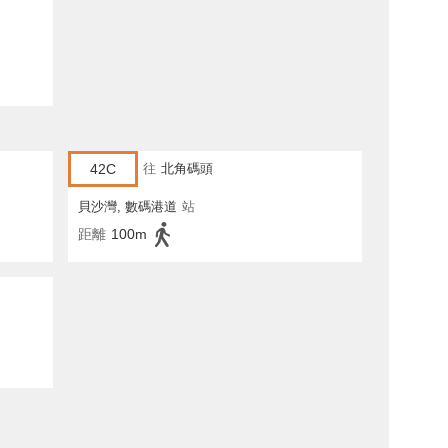
42C
往
北角碼頭
貝沙灣, 數碼港道
站
距離
100m