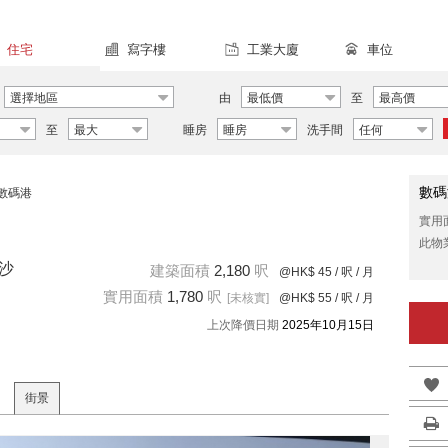
住宅
寫字樓
工業大廈
車位
選擇地區
由
最低價
至
最高價
至
最大
睡房
睡房
洗手間
任何
數碼
數碼港
實用
此物
貝沙
建築面積
2,180
呎
@HK$ 45
/ 呎 / 月
實用面積
1,780
呎
[未核實]
@HK$ 55
/ 呎 / 月
上次降價日期
2025年10月15日
街景