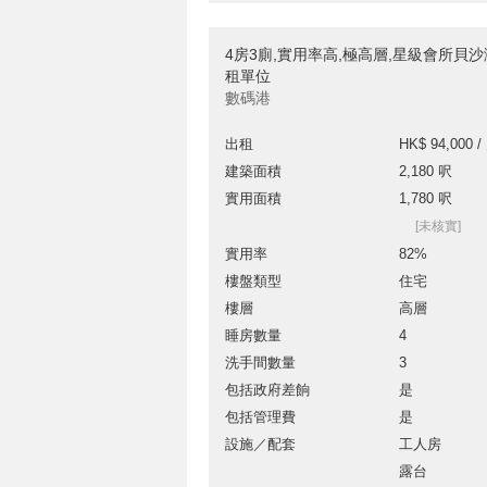
4房3廁,實用率高,極高層,星級會所貝
租單位
數碼港
出租
HK$ 94,000 /
建築面積
2,180 呎
實用面積
1,780 呎
[未核實]
實用率
82%
樓盤類型
住宅
樓層
高層
睡房數量
4
洗手間數量
3
包括政府差餉
是
包括管理費
是
設施／配套
工人房
露台