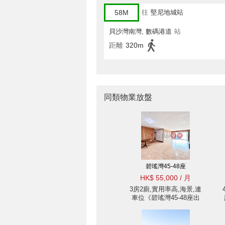
58M
往
堅尼地城站
貝沙灣南灣, 數碼港道
站
距離
320m
同類物業放盤
碧瑤灣45-48座
HK$ 55,000 / 月
3房2廁,實用率高,海景,連
車位《碧瑤灣45-48座出
租單位》