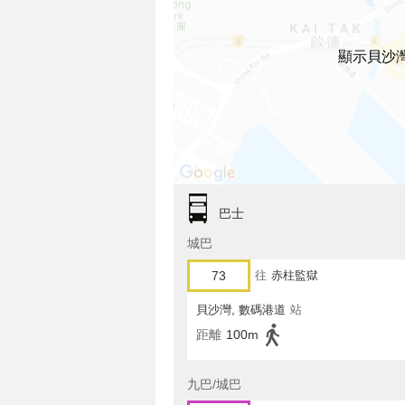
顯示貝沙
巴士
城巴
73
往
赤柱監獄
貝沙灣, 數碼港道
站
距離
100m
九巴/城巴