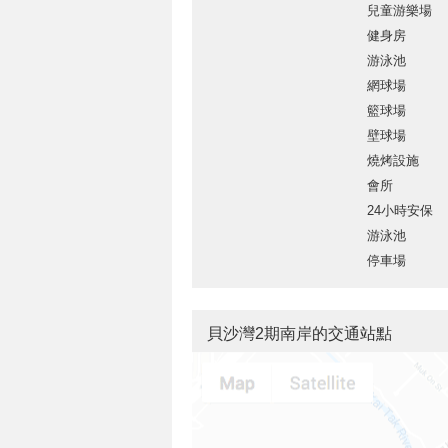
兒童游樂場
健身房
游泳池
網球場
籃球場
壁球場
燒烤設施
會所
24小時安保
游泳池
停車場
貝沙灣2期南岸的交通站點