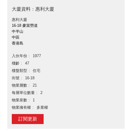
大廈資料：惠利大廈
惠利大廈
16-18 麥當勞道
中半山
中區
香港島
入伙年份
1977
樓齡
47
樓盤類型
住宅
街號
16-18
物業層數
21
每層單位數量
2
物業座數
1
物業擁有權
多業權
訂閱更新