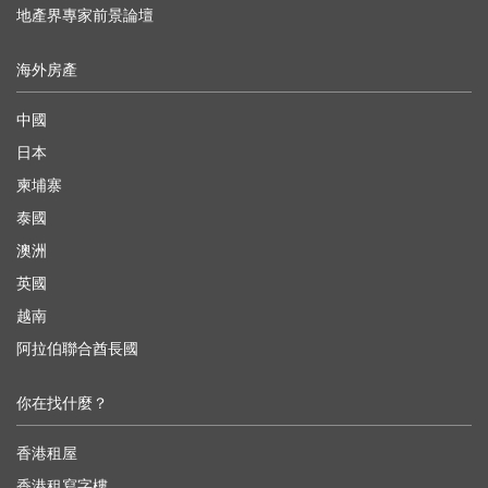
地產界專家前景論壇
海外房產
中國
日本
柬埔寨
泰國
澳洲
英國
越南
阿拉伯聯合酋長國
你在找什麼？
香港租屋
香港租寫字樓