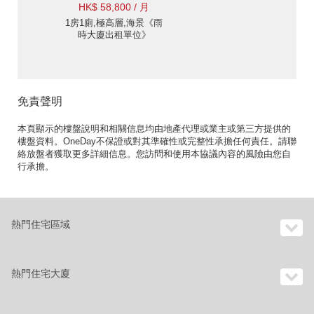
HK$ 58,800 / 月
1房1廁,極高層,海景《雨
時大廈出租單位》
免責聲明
本頁顯示的樓盤說明和相關信息均由地產代理或業主或第三方提供的
樓盤資料。OneDay不保證或對其準確性或完整性承擔任何責任。請聯
絡放盤者獲取更多詳細信息。您訪問和使用本協議內容的風險由您自
行承擔。
熱門住宅區域
熱門住宅大廈