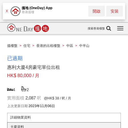
搵地 (OneDay) App
開啟
安裝
X
香港搵樓
搜索香港樓盤
Togg
navi
搵樓盤
>
住宅
>
香港的出租樓盤
>
中區
>
中半山
已過期
惠利大廈4房豪宅單位出租
HK$ 80,000 / 月
4
2
實用面積
2,087
呎
@HK$ 38
/ 呎 / 月
上次更新日期
2023年11月06日
詳細物業資料
大廈資料