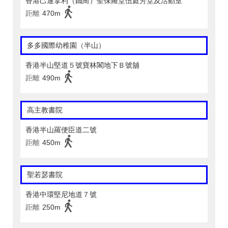
香港己連拿利（鐵崗）聖保羅堂伍庭芳堂及活動室
距離
470m
多多國際幼稚園（半山）
香港半山堅道５號寶林閣地下Ｂ號舖
距離
490m
高主教書院
香港半山羅便臣道二號
距離
450m
聖若瑟書院
香港中環堅尼地道７號
距離
250m