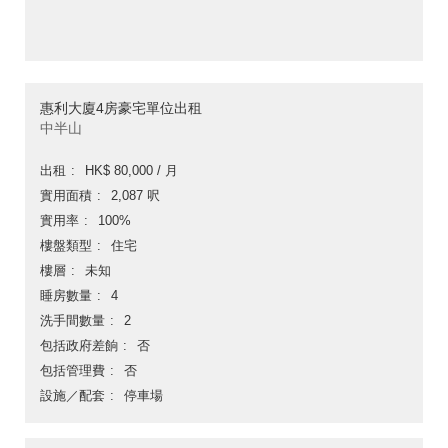
惠利大廈4房豪宅單位出租
中半山
出租
HK$ 80,000 / 月
實用面積
2,087 呎
實用率
100%
樓盤類型
住宅
樓層
未知
睡房數量
4
洗手間數量
2
包括政府差餉
否
包括管理費
否
設施／配套
停車場