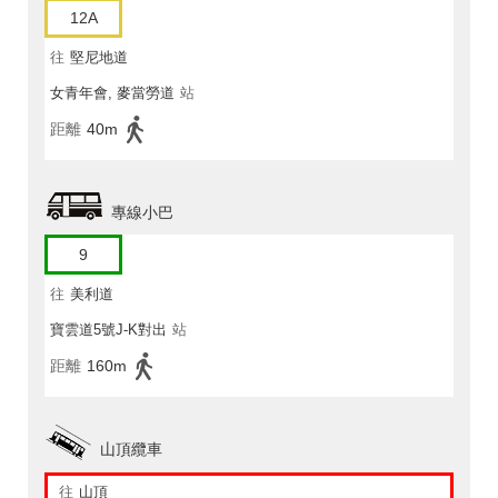
12A
往
堅尼地道
女青年會, 麥當勞道
站
距離
40m
專線小巴
9
往
美利道
寶雲道5號J-K對出
站
距離
160m
山頂纜車
往
山頂