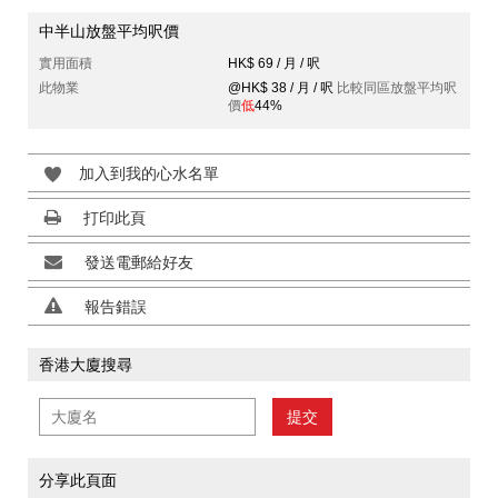
中半山放盤平均呎價
實用面積
HK$ 69 / 月 / 呎
此物業
@HK$ 38 / 月 / 呎
比較同區放盤平均呎
價
低
44%
加入到我的心水名單
打印此頁
發送電郵給好友
報告錯誤
香港大廈搜尋
提交
分享此頁面