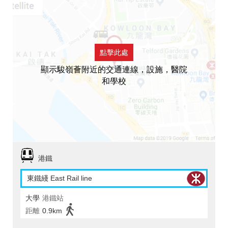
點擊此處
顯示駿嶺薈附近的交通連線，設施，醫院
和學校
港鐵
東鐵綫 East Rail line
大學
港鐵站
距離
0.9km