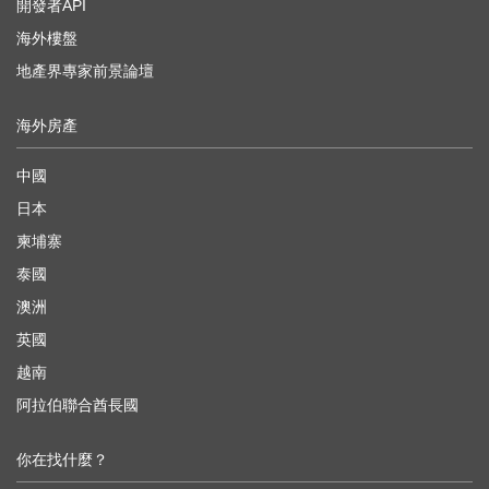
開發者API
海外樓盤
地產界專家前景論壇
海外房產
中國
日本
柬埔寨
泰國
澳洲
英國
越南
阿拉伯聯合酋長國
你在找什麼？