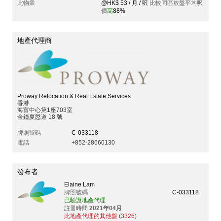
此物業
@HK$ 53 / 月 / 呎
比較同區放盤平均呎
價
高
88%
地產代理商
Proway Relocation & Real Estate Services
香港
海富中心第1座703室
金鐘夏慤道 18 號
牌照號碼
C-033118
電話
+852-28660130
發布者
Elaine Lam
牌照號碼
C-033118
已驗證地產代理
註冊時間
2021年04月
此地產代理的其他盤 (3326)