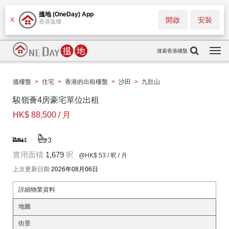
搵地 (OneDay) App
開啟
安裝
X
香港搵樓
搜索香港樓盤
Togg
navi
搵樓盤
>
住宅
>
香港的出租樓盤
>
沙田
>
九肚山
駿嶺薈4房豪宅單位出租
HK$ 88,500 / 月
4
3
實用面積
1,679
呎
@HK$ 53
/ 呎 / 月
上次更新日期
2026年08月06日
詳細物業資料
地圖
街景