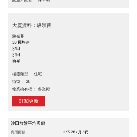
大廈資料：駿嶺薈
駿嶺薈
38 麗坪路
沙田
沙田
新界
樓盤類型
住宅
街號
38
物業擁有權
多業權
訂閱更新
沙田放盤平均呎價
實用面積
HK$ 28 / 月 / 呎