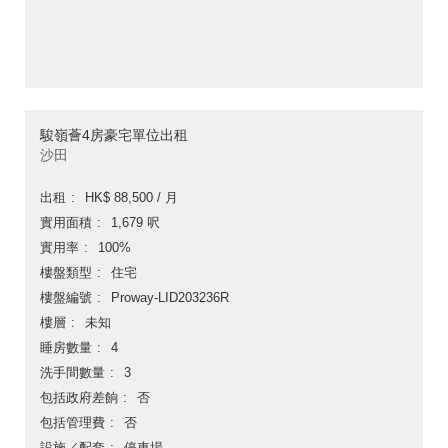
駿嶺薈4房豪宅單位出租
沙田
出租
HK$ 88,500 / 月
實用面積
1,679 呎
實用率
100%
樓盤類型
住宅
樓盤編號
Proway-LID203236R
樓層
未知
睡房數量
4
洗手間數量
3
包括政府差餉
否
包括管理費
否
設施／配套
停車場