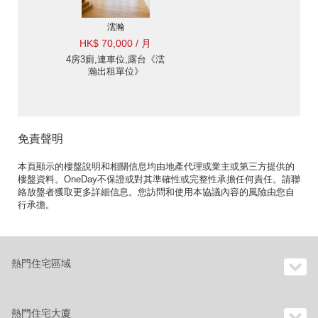
澐瀚
HK$ 70,000 / 月
4房3廁,連車位,露台《澐
瀚出租單位》
免責聲明
本頁顯示的樓盤說明和相關信息均由地產代理或業主或第三方提供的
樓盤資料。OneDay不保證或對其準確性或完整性承擔任何責任。請聯
絡放盤者獲取更多詳細信息。您訪問和使用本協議內容的風險由您自
行承擔。
熱門住宅區域
熱門住宅大廈