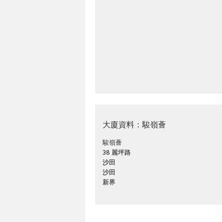
大廈資料：駿嶺薈
駿嶺薈
38 麗坪路
沙田
沙田
新界