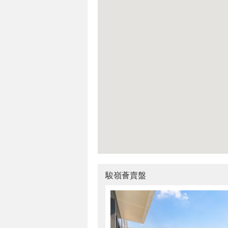
駿嶺薈賣盤