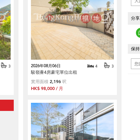
分享
保持
2026年08月06日
3
4
3
駿嶺薈4房豪宅單位出租
實用面積
2,196
呎
HK$ 98,000 / 月