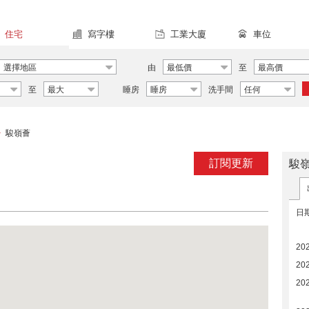
住宅
寫字樓
工業大廈
車位
選擇地區
由
最低價
至
最高價
至
最大
睡房
睡房
洗手間
任何
駿嶺薈
>
訂閱更新
駿
日
20
20
20