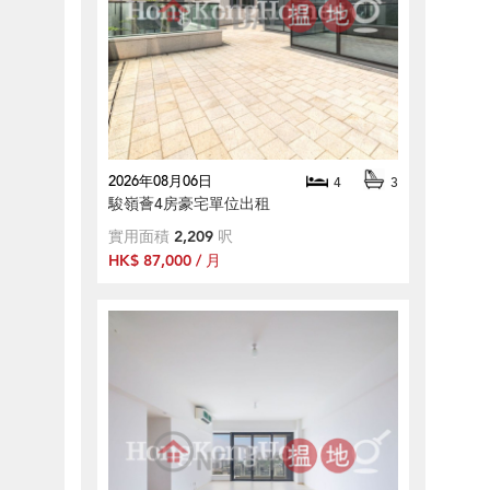
2026年08月06日
4
3
駿嶺薈4房豪宅單位出租
實用面積
2,209
呎
HK$ 87,000 / 月