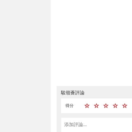
駿嶺薈評論
得分