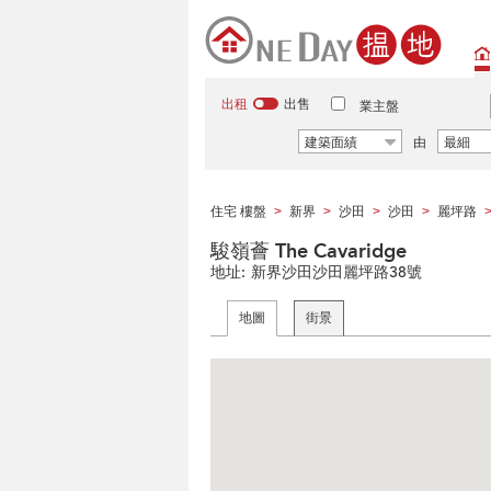
出租
出售
業主盤
建築面績
由
最細
住宅 樓盤
新界
沙田
沙田
麗坪路
>
>
>
>
駿嶺薈 The Cavaridge
地址:
新界沙田沙田麗坪路38號
地圖
街景