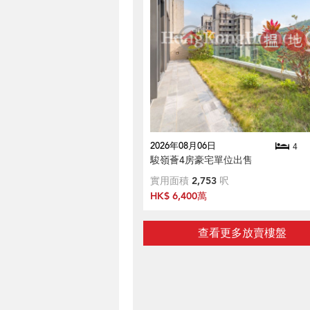
2026年08月06日
4
駿嶺薈4房豪宅單位出售
實用面積
2,753
呎
HK$ 6,400萬
查看更多放賣樓盤