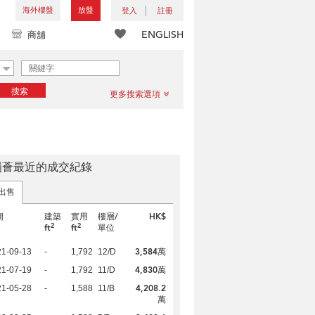
海外樓盤
放盤
登入
註冊
ENGLISH
商舖
搜索
更多搜索選項
嶺薈最近的成交紀錄
出售
期
建築
實用
樓層/
HK$
2
2
ft
ft
單位
3,584萬
21-09-13
-
1,792
12/D
4,830萬
21-07-19
-
1,792
11/D
4,208.2
21-05-28
-
1,588
11/B
萬