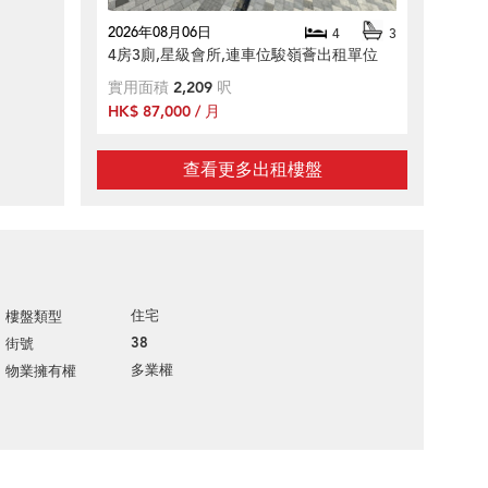
2026年08月06日
4
3
4房3廁,星級會所,連車位駿嶺薈出租單位
實用面積
2,209
呎
HK$ 87,000 / 月
查看更多出租樓盤
住宅
樓盤類型
38
街號
多業權
物業擁有權