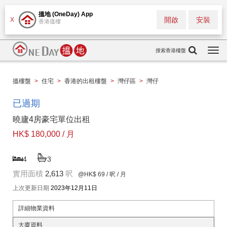
搵地 (OneDay) App
開啟
安裝
X
香港搵樓
搜索香港樓盤
Togg
navi
搵樓盤
>
住宅
>
香港的出租樓盤
>
灣仔區
>
灣仔
已過期
曉廬4房豪宅單位出租
HK$ 180,000 / 月
4
3
實用面積
2,613
呎
@HK$ 69
/ 呎 / 月
上次更新日期
2023年12月11日
詳細物業資料
大廈資料