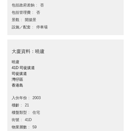
包括政府差餉
否
包括管理費
否
景觀
開揚景
設施／配套
停車場
大廈資料：曉廬
曉廬
41D 司徒拔道
司徒拔道
灣仔區
香港島
入伙年份
2003
樓齡
21
樓盤類型
住宅
街號
41D
物業層數
59