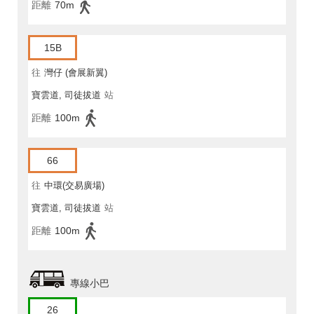
距離
70m
15B
往
灣仔 (會展新翼)
寶雲道, 司徒拔道
站
距離
100m
66
往
中環(交易廣場)
寶雲道, 司徒拔道
站
距離
100m
專線小巴
26