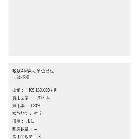
曉廬4房豪宅單位出租
司徒拔道
出租
HK$ 180,000 / 月
實用面積
2,613 呎
實用率
100%
樓盤類型
住宅
樓層
未知
睡房數量
4
洗手間數量
3