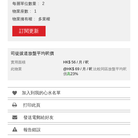
每層單位數量
2
物業座數
1
物業擁有權
多業權
訂閱更新
司徒拔道放盤平均呎價
實用面積
HK$ 56 / 月 / 呎
此物業
@HK$ 69 / 月 / 呎
比較同區放盤平均呎
價
高
23%
加入到我的心水名單
打印此頁
發送電郵給好友
報告錯誤