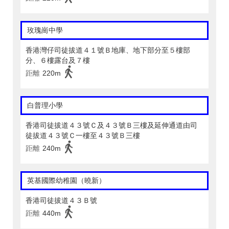
玫瑰崗中學
香港灣仔司徒拔道４１號Ｂ地庫、地下部分至５樓部
分、６樓露台及７樓
距離
220m
白普理小學
香港司徒拔道４３號Ｃ及４３號Ｂ三樓及延伸通道由司
徒拔道４３號Ｃ一樓至４３號Ｂ三樓
距離
240m
英基國際幼稚園（曉新）
香港司徒拔道４３Ｂ號
距離
440m