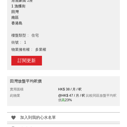
港麗豪園 2座
1 漁獲街
田灣
南區
香港島
樓盤類型
住宅
街號
1
物業擁有權
多業權
訂閱更新
田灣放盤平均呎價
實用面積
HK$ 38 / 月 / 呎
此物業
@HK$ 47 / 月 / 呎
比較同區放盤平均呎
價
高
23%
加入到我的心水名單