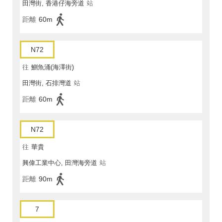
田灣街, 香港仔海旁道
站
距離
60m
N72
往
鰂魚涌(海澤街)
田灣街, 石排灣道
站
距離
60m
N72
往
華貴
興偉工業中心, 田灣海旁道
站
距離
90m
7