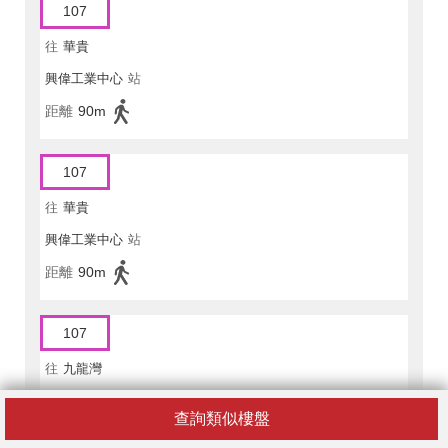
107
往
華貴
興偉工業中心
站
距離
90m
107
往
華貴
興偉工業中心
站
距離
90m
107
往
九龍灣
興和街
站
查詢類似樓盤
距離
70m