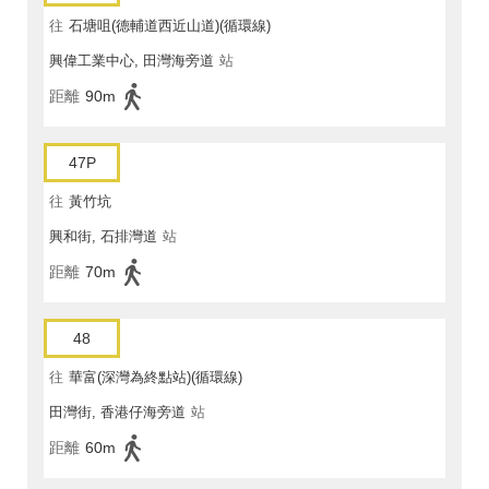
往
石塘咀(德輔道西近山道)(循環線)
興偉工業中心, 田灣海旁道
站
距離
90m
47P
往
黃竹坑
興和街, 石排灣道
站
距離
70m
48
往
華富(深灣為終點站)(循環線)
田灣街, 香港仔海旁道
站
距離
60m