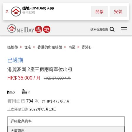
搵地 (OneDay) App
開啟
安裝
X
香港搵樓
搜索香港樓盤
Togg
navi
搵樓盤
>
住宅
>
香港的出租樓盤
>
南區
>
香港仔
已過期
港麗豪園 2座三房兩廳單位出租
HK$ 35,000 / 月
HK$ 37,000 / 月
3
2
實用面積
794
呎
@HK$ 47
/ 呎 / 月
上次降價日期
2022年05月13日
詳細物業資料
大廈資料