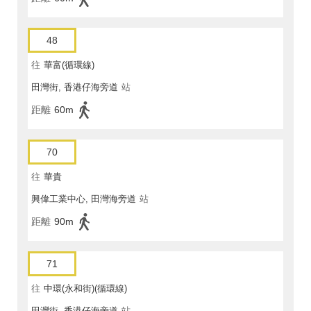
48
往
華富(循環線)
田灣街, 香港仔海旁道
站
距離
60m
70
往
華貴
興偉工業中心, 田灣海旁道
站
距離
90m
71
往
中環(永和街)(循環線)
田灣街, 香港仔海旁道
站