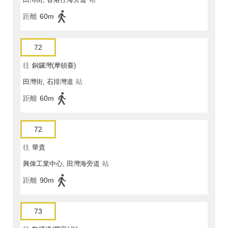
距離
60m
72
往
銅鑼灣(摩頓臺)
田灣街, 石排灣道
站
距離
60m
72
往
華貴
興偉工業中心, 田灣海旁道
站
距離
90m
73