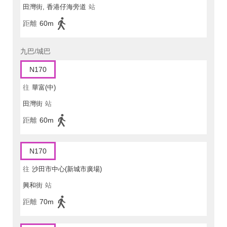
田灣街, 香港仔海旁道
站
距離
60m
九巴/城巴
N170
往
華富(中)
田灣街
站
距離
60m
N170
往
沙田市中心(新城市廣場)
興和街
站
距離
70m