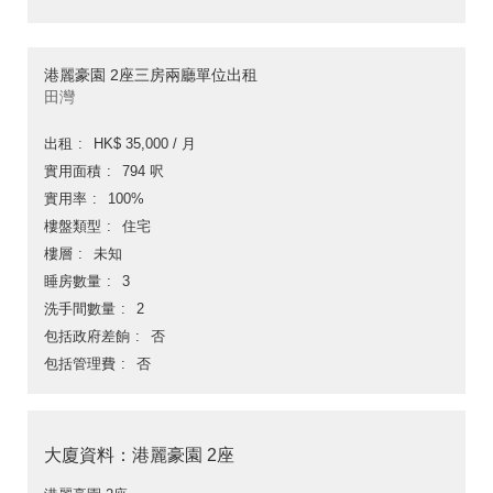
港麗豪園 2座三房兩廳單位出租
田灣
出租
HK$ 35,000 / 月
實用面積
794 呎
實用率
100%
樓盤類型
住宅
樓層
未知
睡房數量
3
洗手間數量
2
包括政府差餉
否
包括管理費
否
大廈資料：港麗豪園 2座