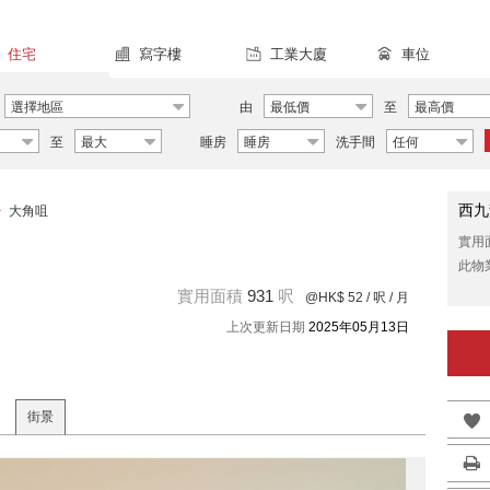
住宅
寫字樓
工業大廈
車位
選擇地區
由
最低價
至
最高價
至
最大
睡房
睡房
洗手間
任何
西九
>
大角咀
實用
此物
實用面積
931
呎
@HK$ 52
/ 呎 / 月
上次更新日期
2025年05月13日
街景