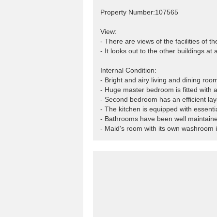
Property Number:107565
View:
- There are views of the facilities of 
- It looks out to the other buildings at
Internal Condition:
- Bright and airy living and dining roo
- Huge master bedroom is fitted with 
- Second bedroom has an efficient la
- The kitchen is equipped with essentia
- Bathrooms have been well maintain
- Maid's room with its own washroom is