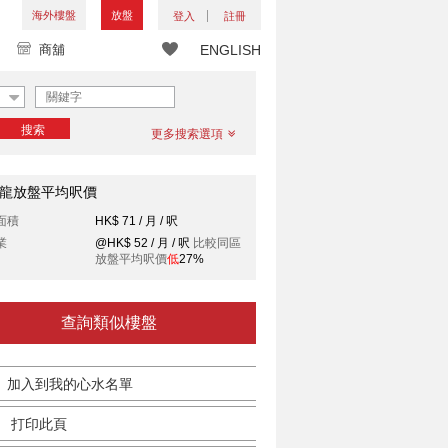
海外樓盤
放盤
登入
註冊
商舖
ENGLISH
搜索
更多搜索選項
龍放盤平均呎價
面積
HK$ 71 / 月 / 呎
業
@HK$ 52 / 月 / 呎
比較同區
放盤平均呎價
低
27%
查詢類似樓盤
加入到我的心水名單
打印此頁