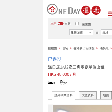
出租
出售
業主盤
建築面績
由
最細
搵樓盤
>
住宅
>
香港的出租樓盤
>
油尖旺
已過期
漾日居1期2座三房兩廳單位出租
HK$ 48,000 / 月
3
2
詳細物業資料
大廈資料
地圖