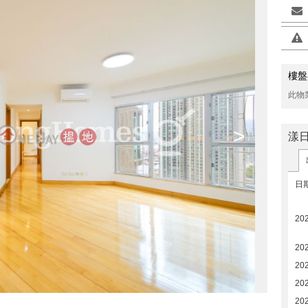
樓盤
此物
>
漾
日
20
20
202
20
20