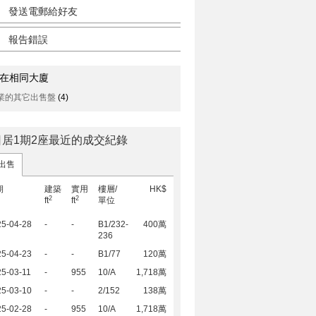
發送電郵給好友
報告錯誤
在相同大廈
業的其它出售盤
(4)
日居1期2座最近的成交紀錄
出售
期
建築
實用
樓層/
HK$
2
2
ft
ft
單位
25-04-28
-
-
B1/232-
400萬
236
25-04-23
-
-
B1/77
120萬
5-03-11
-
955
10/A
1,718萬
25-03-10
-
-
2/152
138萬
25-02-28
-
955
10/A
1,718萬