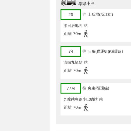
專線小巴
26
往
土瓜灣(浙江街)
漾日居地面
站
距離
70m
74
往
旺角(聯運街)(循環線)
港鐵九龍站
站
距離
70m
77M
往
尖東(循環線)
九龍站專線小巴總站
站
距離
70m