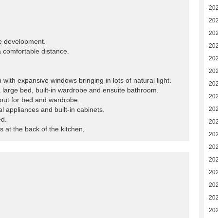
20
20
20
the development.
20
 a comfortable distance.
20
20
m with expansive windows bringing in lots of natural light.
202
a large bed, built-in wardrobe and ensuite bathroom.
20
yout for bed and wardrobe.
l appliances and built-in cabinets.
20
ed.
20
 at the back of the kitchen,
20
20
20
20
20
20
20