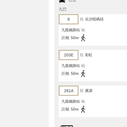
九巴
8
往
尖沙咀碼頭
九龍鐵路站
站
距離
50m
203E
往
彩虹
九龍鐵路站
站
距離
50m
281A
往
廣源
九龍鐵路站
站
距離
50m