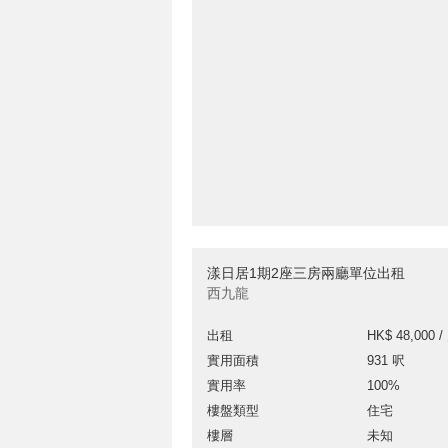
漾日居1期2座三房兩廳單位出租
西九龍
出租
HK$ 48,000 /
實用面積
931 呎
實用率
100%
樓盤類型
住宅
樓層
未知