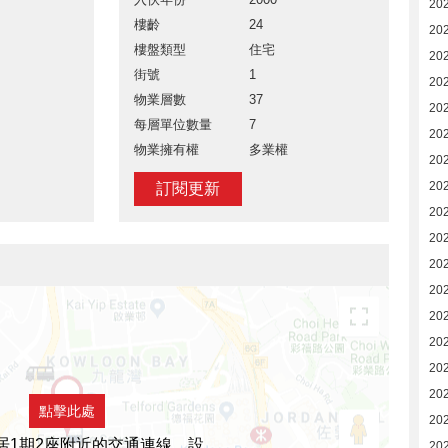
20
樓齡
24
20
樓盤類型
住宅
20
街號
1
20
物業層數
37
20
每層單位數量
7
20
物業擁有權
多業權
20
20
訂閱更新
20
20
20
20
20
202
202
20
點擊此處
20
居1期2座附近的交通連線，設
20