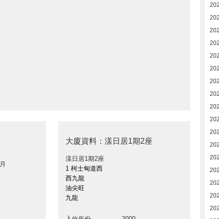
20
20
20
20
20
20
202
202
20
20
20
大廈資料：漾日居1期2座
20
20
漾日居1期2座
 月
1 柯士甸道西
20
西九龍
20
油尖旺
20
九龍
20
入伙年份
2000