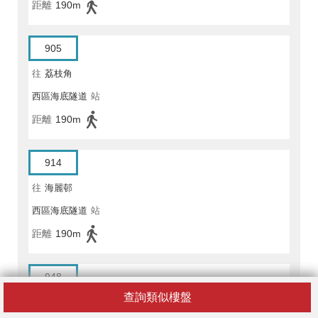
距離
190m
905
往
荔枝角
西區海底隧道
站
距離
190m
914
往
海麗邨
西區海底隧道
站
距離
190m
948
查詢類似樓盤
往
長安邨/長宏