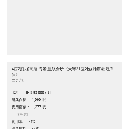
4房2廁,極高層,海景,星級會所《天璽21座2區(月鑽)出租單
位》
西九龍
出租
HK$ 90,000 / 月
建築面積
1,868 呎
實用面積
1,377 呎
[未核實]
實用率
74%
樓盤類型
住宅