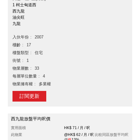
1 柯士甸道西
西九龍
油尖旺
九龍
入伙年份
2007
樓齡
17
樓盤類型
住宅
街號
1
物業層數
33
每層單位數量
4
物業擁有權
多業權
訂閱更新
西九龍放盤平均呎價
實用面積
HK$ 71 / 月 / 呎
此物業
@HK$ 62 / 月 / 呎
比較同區放盤平均呎
價
低
13%