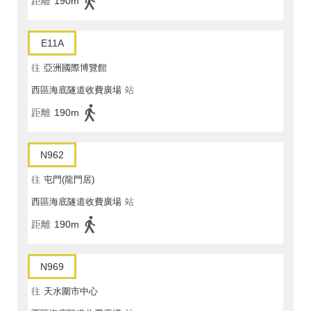
距離
190m
E11A
往
亞洲國際博覽館
西區海底隧道收費廣場
站
距離
190m
N962
往
屯門(龍門居)
西區海底隧道收費廣場
站
距離
190m
N969
往
天水圍市中心