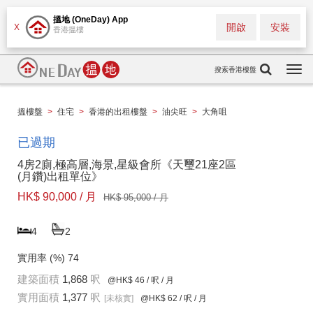
搵地 (OneDay) App
開啟
安裝
X
香港搵樓
搜索香港樓盤
Togg
navi
搵樓盤
>
住宅
>
香港的出租樓盤
>
油尖旺
>
大角咀
已過期
4房2廁,極高層,海景,星級會所《天璽21座2區
(月鑽)出租單位》
HK$ 90,000 / 月
HK$ 95,000 / 月
4
2
實用率 (%)
74
建築面積
1,868
呎
@HK$ 46
/ 呎 / 月
實用面積
1,377
呎
[未核實]
@HK$ 62
/ 呎 / 月