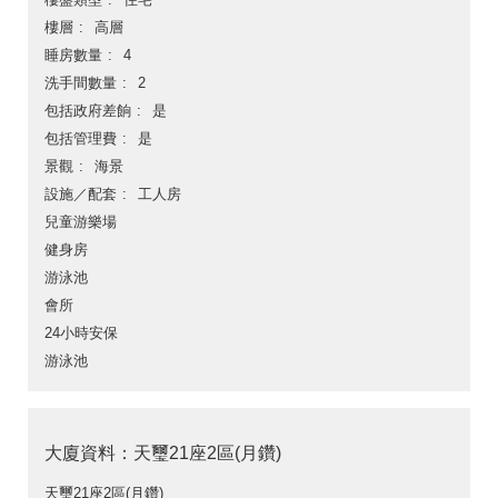
樓層
高層
睡房數量
4
洗手間數量
2
包括政府差餉
是
包括管理費
是
景觀
海景
設施／配套
工人房
兒童游樂場
健身房
游泳池
會所
24小時安保
游泳池
大廈資料：天璽21座2區(月鑽)
天璽21座2區(月鑽)