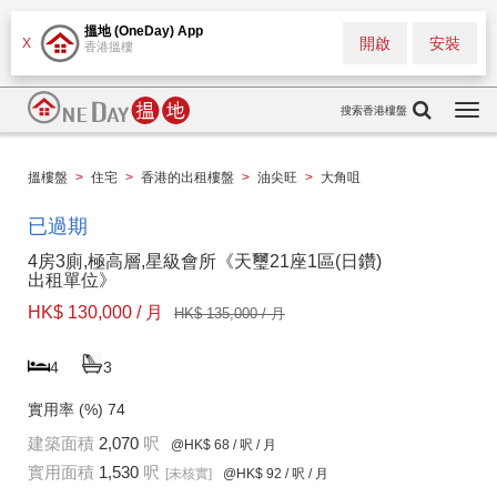
搵地 (OneDay) App
開啟
安裝
X
香港搵樓
搜索香港樓盤
Togg
navi
搵樓盤
>
住宅
>
香港的出租樓盤
>
油尖旺
>
大角咀
已過期
4房3廁,極高層,星級會所《天璽21座1區(日鑽)
出租單位》
HK$ 130,000 / 月
HK$ 135,000 / 月
4
3
實用率 (%)
74
建築面積
2,070
呎
@HK$ 68
/ 呎 / 月
實用面積
1,530
呎
[未核實]
@HK$ 92
/ 呎 / 月