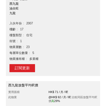
西九龍
油尖旺
九龍
入伙年份
2007
樓齡
17
樓盤類型
住宅
街號
1
物業層數
23
每層單位數量
5
物業擁有權
多業權
訂閱更新
西九龍放盤平均呎價
實用面積
HK$ 71 / 月 / 呎
此物業
@HK$ 92 / 月 / 呎
比較同區放盤平均呎
價
高
29%