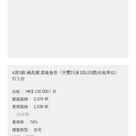
4房3廁,極高層,星級會所《天璽21座1區(日鑽)出租單位》
西九龍
出租
HK$ 130,000 / 月
建築面積
2,070 呎
實用面積
1,530 呎
[未核實]
實用率
74%
樓盤類型
住宅