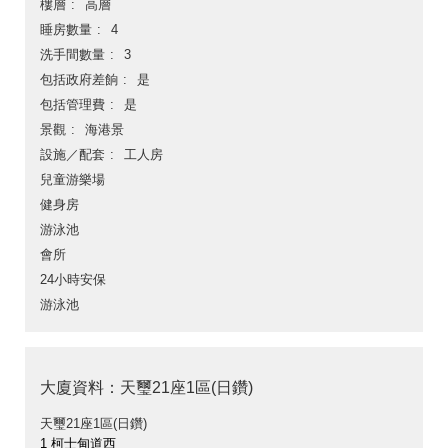
樓層
高層
睡房數量
4
洗手間數量
3
包括政府差餉
是
包括管理費
是
景觀
海港景
設施／配套
工人房
兒童游樂場
健身房
游泳池
會所
24小時安保
游泳池
大廈資料：天璽21座1區(日鑽)
天璽21座1區(日鑽)
1 柯士甸道西