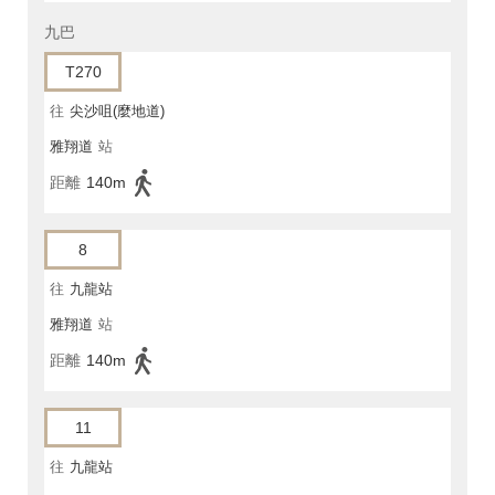
九巴
T270
往
尖沙咀(麼地道)
雅翔道
站
距離
140m
8
往
九龍站
雅翔道
站
距離
140m
11
往
九龍站