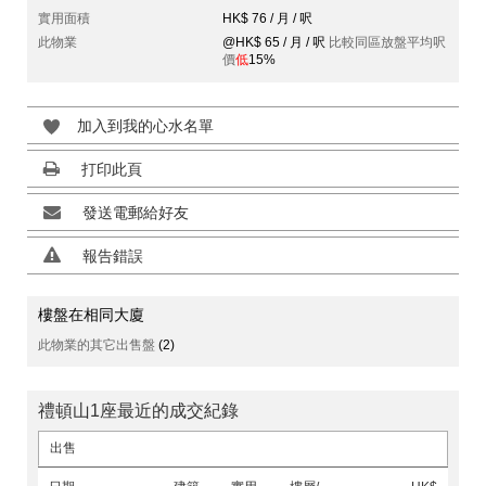
實用面積
HK$ 76 / 月 / 呎
此物業
@HK$ 65 / 月 / 呎
比較同區放盤平均呎
價
低
15%
加入到我的心水名單
打印此頁
發送電郵給好友
報告錯誤
樓盤在相同大廈
此物業的其它出售盤
(2)
禮頓山1座最近的成交紀錄
出售