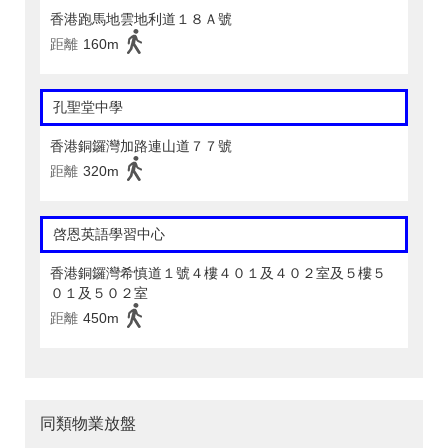
香港跑馬地雲地利道１８Ａ號
距離
160m
孔聖堂中學
香港銅鑼灣加路連山道７７號
距離
320m
啓恩英語學習中心
香港銅鑼灣希慎道１號４樓４０１及４０２室及５樓５
０１及５０２室
距離
450m
同類物業放盤