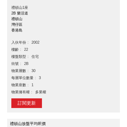
禮頓山1座
2B 樂活道
禮頓山
灣仔區
香港島
入伙年份
2002
樓齡
22
樓盤類型
住宅
街號
2B
物業層數
30
每層單位數量
3
物業座數
1
物業擁有權
多業權
訂閱更新
禮頓山放盤平均呎價