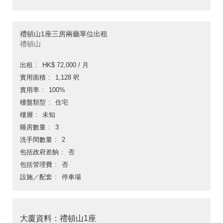
禮頓山1座三房兩廳單位出租
禮頓山
出租
HK$ 72,000 / 月
實用面積
1,128 呎
實用率
100%
樓盤類型
住宅
樓層
未知
睡房數量
3
洗手間數量
2
包括政府差餉
否
包括管理費
否
設施／配套
停車場
大廈資料：禮頓山1座