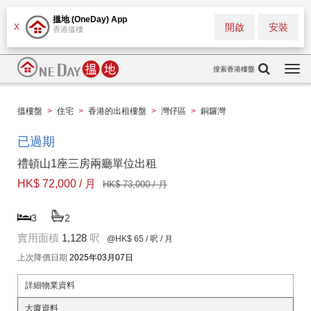
搵地 (OneDay) App
開啟
安裝
X
香港搵樓
搜索香港樓盤
Togg
navi
搵樓盤
>
住宅
>
香港的出租樓盤
>
灣仔區
>
銅鑼灣
已過期
禮頓山1座三房兩廳單位出租
HK$ 72,000 / 月
HK$ 73,000 / 月
3
2
實用面積
1,128
呎
@HK$ 65
/ 呎 / 月
上次降價日期
2025年03月07日
詳細物業資料
大廈資料