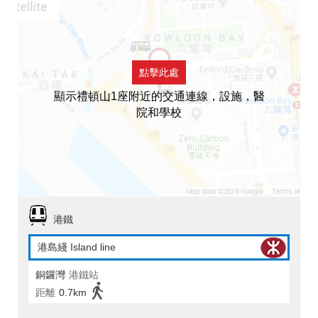
點擊此處
顯示禮頓山1座附近的交通連線，設施，醫
院和學校
港鐵
港島綫 Island line
銅鑼灣
港鐵站
距離
0.7km