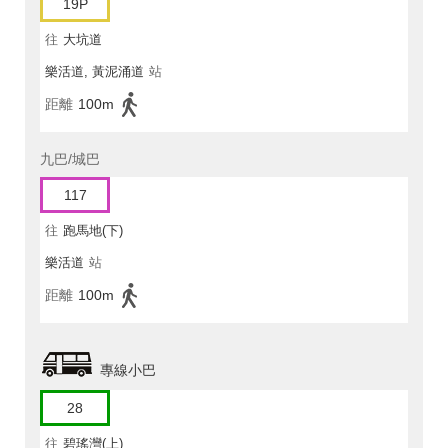
19P
往
大坑道
樂活道, 黃泥涌道
站
距離
100m
九巴/城巴
117
往
跑馬地(下)
樂活道
站
距離
100m
專線小巴
28
往
碧瑤灣(上)