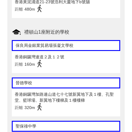
香港黃泥涌道21-23號浩利大廈地下b號舖
距離
480m
禮頓山1座附近的學校
保良局金銀業貿易場張凝文學校
香港銅鑼灣連道２及１２號
距離
160m
晉德學校
香港銅鑼灣加路連山道七十七號新翼地下及１樓、孔聖
堂、籃球場、新翼地下樓梯及１樓樓梯
距離
320m
聖保祿中學