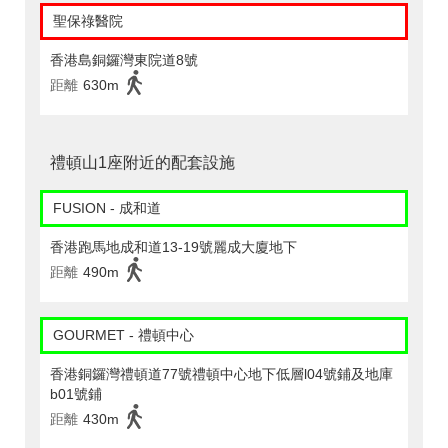
聖保祿醫院
香港島銅鑼灣東院道8號
距離
630m
禮頓山1座附近的配套設施
FUSION - 成和道
香港跑馬地成和道13-19號麗成大廈地下
距離
490m
GOURMET - 禮頓中心
香港銅鑼灣禮頓道77號禮頓中心地下低層l04號鋪及地庫
b01號鋪
距離
430m