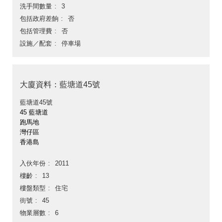
洗手間數量
3
包括政府差餉
否
包括管理費
否
設施／配套
停車場
大廈資料：藍塘道45號
藍塘道45號
45 藍塘道
跑馬地
灣仔區
香港島
入伙年份
2011
樓齡
13
樓盤類型
住宅
街號
45
物業層數
6