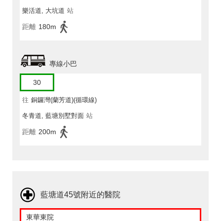
樂活道, 大坑道
站
距離
180m
專線小巴
30
往
銅鑼灣(蘭芳道)(循環線)
冬青道, 藍塘別墅對面
站
距離
200m
藍塘道45號附近的醫院
東華東院