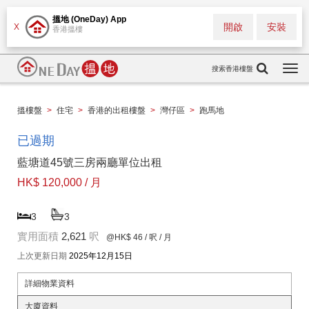
搵地 (OneDay) App
開啟
安裝
X
香港搵樓
搜索香港樓盤
Togg
navi
搵樓盤
>
住宅
>
香港的出租樓盤
>
灣仔區
>
跑馬地
已過期
藍塘道45號三房兩廳單位出租
HK$ 120,000 / 月
3
3
實用面積
2,621
呎
@HK$ 46
/ 呎 / 月
上次更新日期
2025年12月15日
詳細物業資料
大廈資料