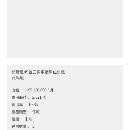
藍塘道45號三房兩廳單位出租
跑馬地
出租
HK$ 120,000 / 月
實用面積
2,621 呎
實用率
100%
樓盤類型
住宅
樓層
未知
睡房數量
3