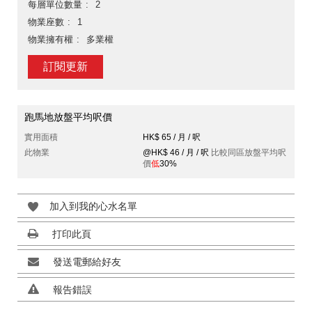
每層單位數量
2
物業座數
1
物業擁有權
多業權
訂閱更新
跑馬地放盤平均呎價
實用面積
HK$ 65 / 月 / 呎
此物業
@HK$ 46 / 月 / 呎
比較同區放盤平均呎
價
低
30%
加入到我的心水名單
打印此頁
發送電郵給好友
報告錯誤