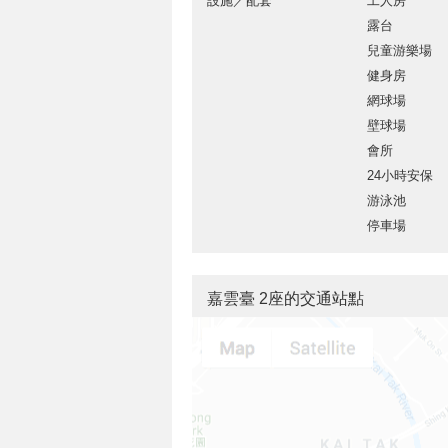
設施／配套
工人房
露台
兒童游樂場
健身房
網球場
壁球場
會所
24小時安保
游泳池
停車場
嘉雲臺 2座的交通站點