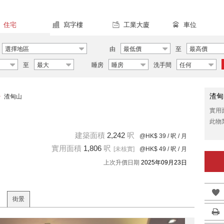
住宅
寫字樓
工業大廈
車位
選擇地區
由
最低價
至
最高價
至
最大
睡房
睡房
洗手間
任何
渣甸
>
渣甸山
實用
此物
建築面積
2,242
呎
@HK$ 39
/ 呎 / 月
實用面積
1,806
呎
[未核實]
@HK$ 49
/ 呎 / 月
上次升價日期
2025年09月23日
街景