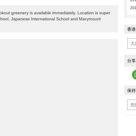
20
201
okout greenery is available immediately. Location is super
School, Japanese International School and Marymount
香港
分享
保持