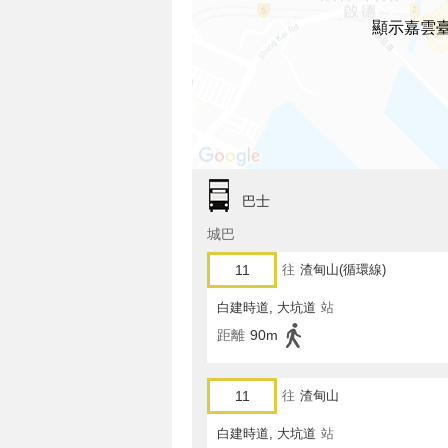
顯示嘉雲臺
巴士
城巴
11
往
渣甸山(循環線)
白建時道, 大坑道
站
距離
90m
11
往
渣甸山
白建時道, 大坑道
站