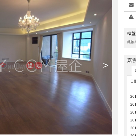
樓盤
此物
嘉
>
日
20
201
20
20
20