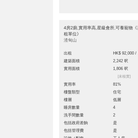
4房2廁,實用率高,星級會所,可養寵物《
租單位》
渣甸山
出租
HK$ 92,000 /
建築面積
2,242 呎
實用面積
1,806 呎
[未核實]
實用率
81%
樓盤類型
住宅
樓層
低層
睡房數量
4
洗手間數量
2
包括政府差餉
是
包括管理費
是