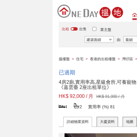
出租
出售
業主盤
建築面績
由
最細
搵樓盤
>
住宅
>
香港的出租樓盤
>
灣仔區
已過期
4房2廁,實用率高,星級會所,可養寵物
《嘉雲臺 2座出租單位》
HK$ 92,000 / 月
HK$ 91,000 / 月
4
2
實用率 (%)
81
詳細物業資料
大廈資料
地圖