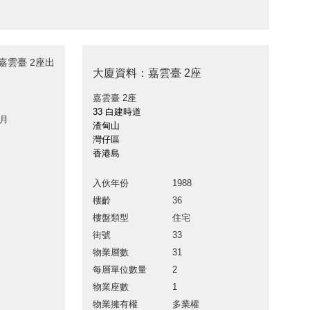
嘉雲臺 2座出
大廈資料：嘉雲臺 2座
嘉雲臺 2座
33 白建時道
 月
渣甸山
灣仔區
香港島
入伙年份
1988
樓齡
36
樓盤類型
住宅
街號
33
物業層數
31
每層單位數量
2
物業座數
1
物業擁有權
多業權