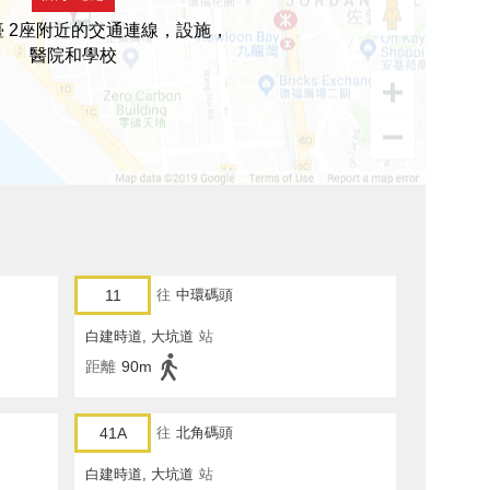
 2座附近的交通連線，設施，
醫院和學校
11
往
中環碼頭
白建時道, 大坑道
站
距離
90m
41A
往
北角碼頭
白建時道, 大坑道
站