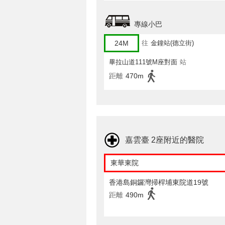
專線小巴
24M
往
金鐘站(德立街)
畢拉山道111號M座對面
站
距離
470m
嘉雲臺 2座附近的醫院
東華東院
香港島銅鑼灣掃桿埔東院道19號
距離
490m