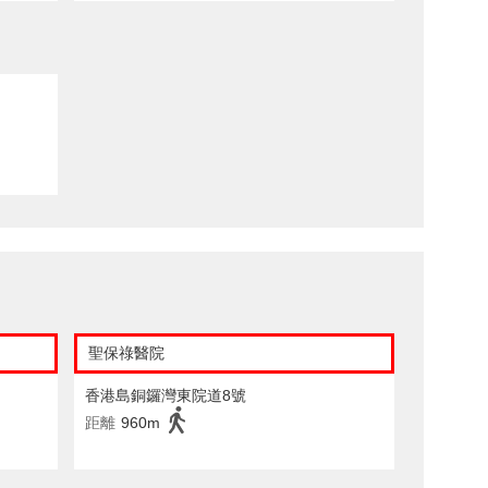
聖保祿醫院
香港島銅鑼灣東院道8號
距離
960m