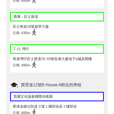
距離
450m
惠康 - 莊士敦道
莊士敦道18號嘉寧大廈
距離
430m
7-11 灣仔
香港灣仔莊士敦道25-33號長康大廈地下b舖及閣樓
距離
490m
寶雲道12號B House A附近的學校
英國文化協會國際幼稚園
香港金鐘法院道３號１樓部份及２樓部份
距離
400m