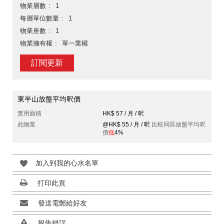
物業層數
1
每層單位數量
1
物業座數
1
物業擁有權
單一業權
訂閱更新
東半山放盤平均呎價
實用面積
HK$ 57 / 月 / 呎
此物業
@HK$ 55 / 月 / 呎
比較同區放盤平均呎
價
低
4%
加入到我的心水名單
打印此頁
發送電郵給好友
報告錯誤