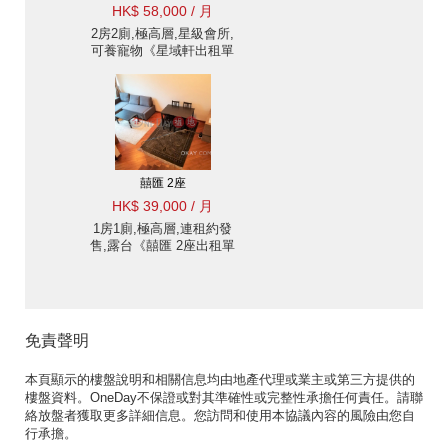
HK$ 58,000 / 月
2房2廁,極高層,星級會所,
可養寵物《星域軒出租單
位》
囍匯 2座
HK$ 39,000 / 月
1房1廁,極高層,連租約發
售,露台《囍匯 2座出租單
位》
免責聲明
本頁顯示的樓盤說明和相關信息均由地產代理或業主或第三方提供的
樓盤資料。OneDay不保證或對其準確性或完整性承擔任何責任。請聯
絡放盤者獲取更多詳細信息。您訪問和使用本協議內容的風險由您自
行承擔。