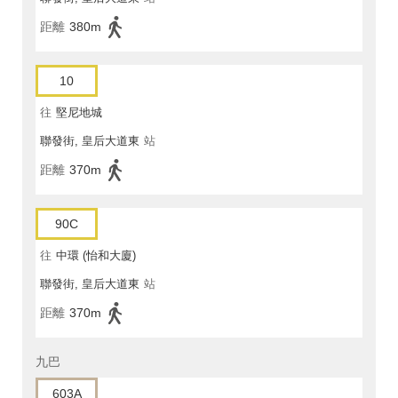
距離
380m
10
往
堅尼地城
聯發街, 皇后大道東
站
距離
370m
90C
往
中環 (怡和大廈)
聯發街, 皇后大道東
站
距離
370m
九巴
603A