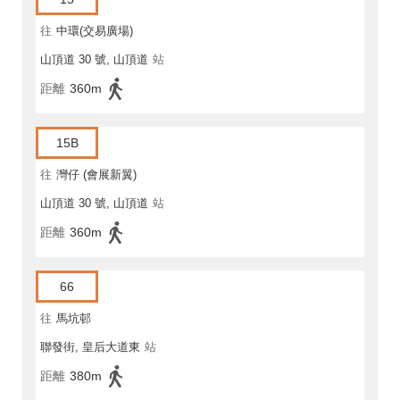
往
中環(交易廣場)
山頂道 30 號, 山頂道
站
距離
360m
15B
往
灣仔 (會展新翼)
山頂道 30 號, 山頂道
站
距離
360m
66
往
馬坑邨
聯發街, 皇后大道東
站
距離
380m