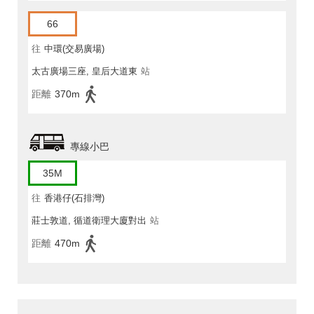
66
往
中環(交易廣場)
太古廣場三座, 皇后大道東
站
距離
370m
專線小巴
35M
往
香港仔(石排灣)
莊士敦道, 循道衛理大廈對出
站
距離
470m