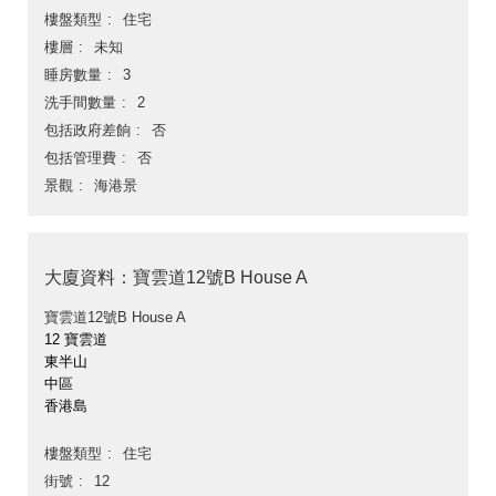
樓盤類型
住宅
樓層
未知
睡房數量
3
洗手間數量
2
包括政府差餉
否
包括管理費
否
景觀
海港景
大廈資料：寶雲道12號B House A
寶雲道12號B House A
12 寶雲道
東半山
中區
香港島
樓盤類型
住宅
街號
12