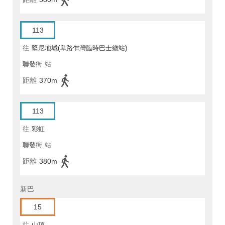
113
往
堅尼地城(卑路乍灣臨時巴士總站)
聯發街
站
距離
370m
113
往
彩虹
聯發街
站
距離
380m
新巴
15
往
山頂