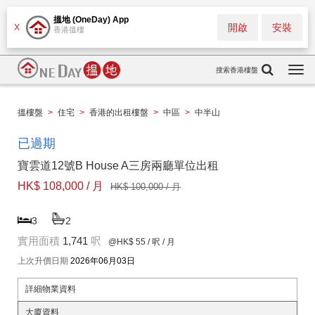
搵地 (OneDay) App
開啟
安裝
X
香港搵樓
搜索香港樓盤
Togg
navi
搵樓盤
>
住宅
>
香港的出租樓盤
>
中區
>
中半山
已過期
寶雲道12號B House A三房兩廳單位出租
HK$ 108,000 / 月
HK$ 100,000 / 月
3
2
實用面積
1,741
呎
@HK$ 55
/ 呎 / 月
上次升價日期
2026年06月03日
詳細物業資料
大廈資料