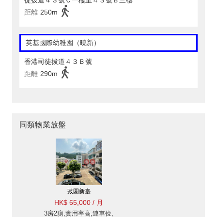
徒拔道４３號Ｃ一樓至４３號Ｂ三樓
距離
250m
英基國際幼稚園（曉新）
香港司徒拔道４３Ｂ號
距離
290m
同類物業放盤
菽園新臺
HK$ 65,000 / 月
3房2廁,實用率高,連車位,