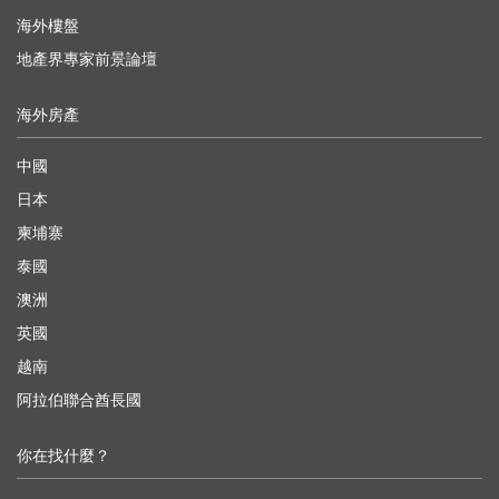
海外樓盤
地產界專家前景論壇
海外房產
中國
日本
柬埔寨
泰國
澳洲
英國
越南
阿拉伯聯合酋長國
你在找什麼？