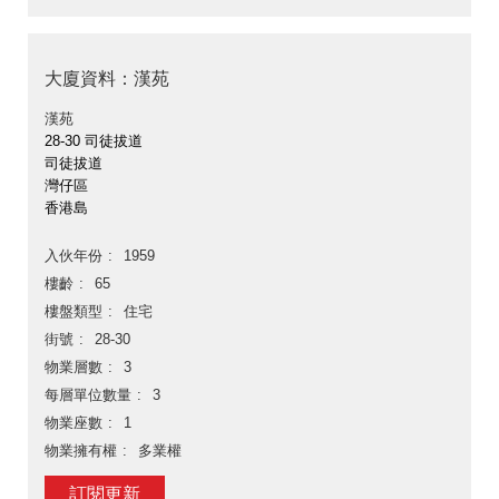
大廈資料：漢苑
漢苑
28-30 司徒拔道
司徒拔道
灣仔區
香港島
入伙年份
1959
樓齡
65
樓盤類型
住宅
街號
28-30
物業層數
3
每層單位數量
3
物業座數
1
物業擁有權
多業權
訂閱更新