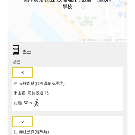
學校
巴士
城巴
6
往
赤柱監獄(經舂磡角及馬坑)
東山臺, 司徒拔道
站
距離
50m
6
往
赤柱監獄(經馬坑)