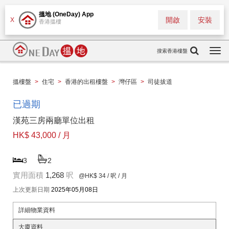
搵地 (OneDay) App
開啟
安裝
X
香港搵樓
搜索香港樓盤
Togg
navi
搵樓盤
>
住宅
>
香港的出租樓盤
>
灣仔區
>
司徒拔道
已過期
漢苑三房兩廳單位出租
HK$ 43,000 / 月
3
2
實用面積
1,268
呎
@HK$ 34
/ 呎 / 月
上次更新日期
2025年05月08日
詳細物業資料
大廈資料