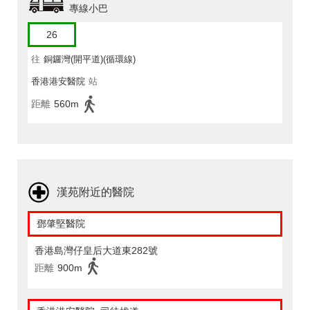
專線小巴
26
往
銅鑼灣(開平道)(循環線)
香港港安醫院
站
距離
560m
漢苑附近的醫院
鄧肇堅醫院
香港島灣仔皇后大道東282號
距離
900m