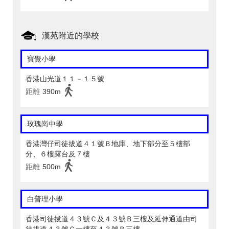
漢苑附近的學校
寶覺小學
香港山光道１１－１５號
距離
390m
玫瑰崗中學
香港灣仔司徒拔道４１號Ｂ地庫、地下部分至５樓部
分、６樓露台及７樓
距離
500m
白普理小學
香港司徒拔道４３號Ｃ及４３號Ｂ三樓及延伸通道由司