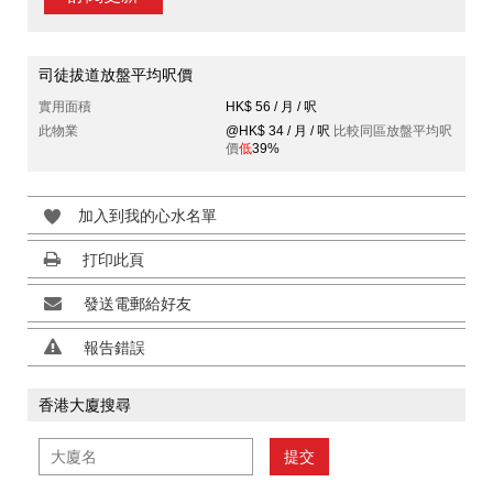
司徒拔道放盤平均呎價
實用面積
HK$ 56 / 月 / 呎
此物業
@HK$ 34 / 月 / 呎
比較同區放盤平均呎
價
低
39%
加入到我的心水名單
打印此頁
發送電郵給好友
報告錯誤
香港大廈搜尋
提交