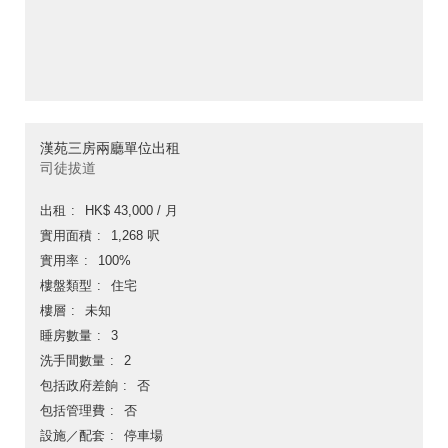
漢苑三房兩廳單位出租
司徒拔道
出租
HK$ 43,000 / 月
實用面積
1,268 呎
實用率
100%
樓盤類型
住宅
樓層
未知
睡房數量
3
洗手間數量
2
包括政府差餉
否
包括管理費
否
設施／配套
停車場