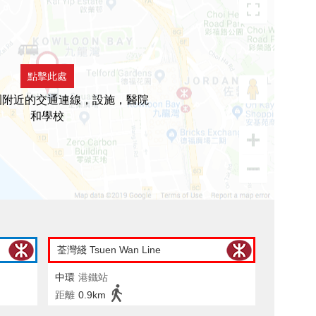
點擊此處
園附近的交通連線，設施，醫院
和學校
荃灣綫 Tsuen Wan Line
中環
港鐵站
距離
0.9km