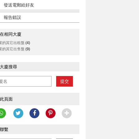
發送電郵給好友
報告錯誤
在相同大廈
業的其它出租盤
(4)
業的其它出售盤
(9)
大廈搜尋
提交
此頁面
聯繫