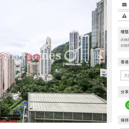
樓盤
此物
此物
>
香港
分享
保持