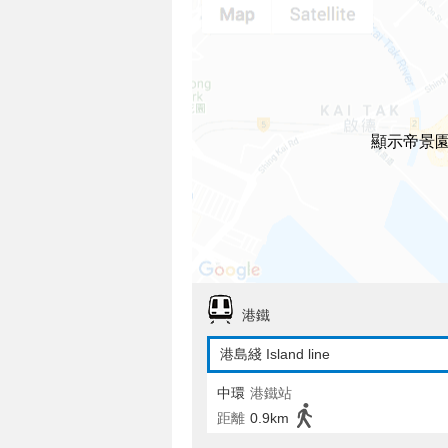
顯示帝景
港鐵
港島綫 Island line
中環
港鐵站
距離
0.9km