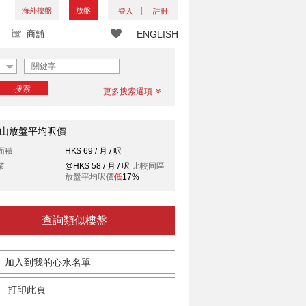
海外樓盤
放盤
登入
註冊
商舖
ENGLISH
搜索
更多搜索選項
山放盤平均呎價
面積
HK$ 69 / 月 / 呎
業
@HK$ 58 / 月 / 呎
比較同區
放盤平均呎價
低
17%
查詢類似樓盤
加入到我的心水名單
打印此頁