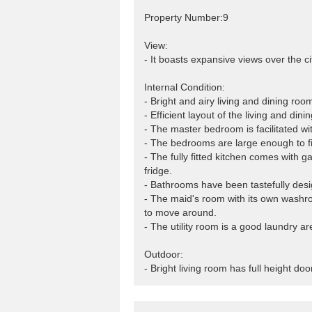
Property Number:9
View:
- It boasts expansive views over the ci
Internal Condition:
- Bright and airy living and dining ro
- Efficient layout of the living and di
- The master bedroom is facilitated wit
- The bedrooms are large enough to f
- The fully fitted kitchen comes with 
fridge.
- Bathrooms have been tastefully desig
- The maid's room with its own washro
to move around.
- The utility room is a good laundry ar
Outdoor:
- Bright living room has full height do