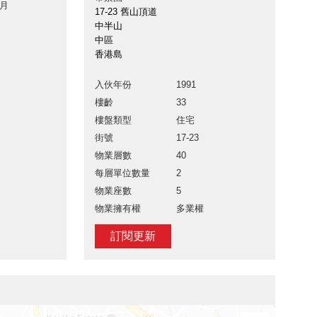
 月
17-23 舊山頂道
中半山
中區
香港島
入伙年份
1991
樓齡
33
樓盤類型
住宅
街號
17-23
物業層數
40
每層單位數量
2
物業座數
5
物業擁有權
多業權
訂閱更新