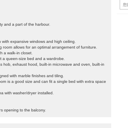
ty and a part of the harbour.
om with expansive windows and high ceiling.
ning room allows for an optimal arrangement of furniture.
h a walk-in closet.
it a queen-size bed and a wardrobe.
gas hob, exhaust hood, built-in microwave and oven, built-in
ned with marble finishes and tiling.
om is a good size and can fit a single bed with extra space
ea with washer/dryer installed.
ors opening to the balcony.