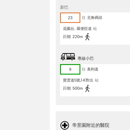
新巴
23
往
北角碼頭
花園台, 羅便臣道
站
距離
220m
專線小巴
9
往
美利道
寶雲道5號J-K對出
站
距離
500m
帝景園附近的醫院