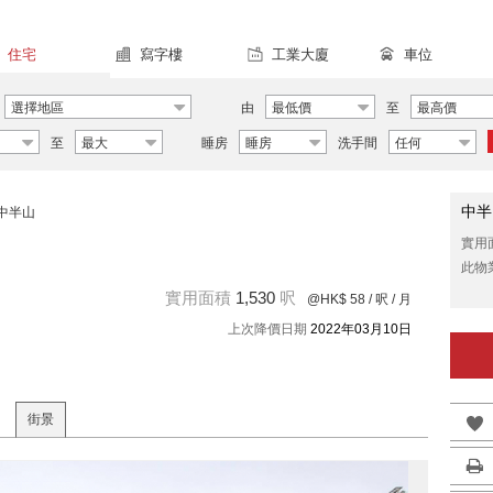
住宅
寫字樓
工業大廈
車位
選擇地區
由
最低價
至
最高價
至
最大
睡房
睡房
洗手間
任何
中半
中半山
實用
此物
實用面積
1,530
呎
@HK$ 58
/ 呎 / 月
上次降價日期
2022年03月10日
街景