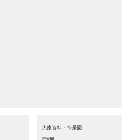
大廈資料：帝景園
帝景園