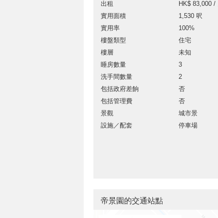
出租
HK$ 83,000 /
實用面積
1,530 呎
實用率
100%
樓盤類型
住宅
樓層
未知
睡房數量
3
洗手間數量
2
包括政府差餉
否
包括管理費
否
景觀
城市景
設施／配套
停車場
帝景園的交通站點