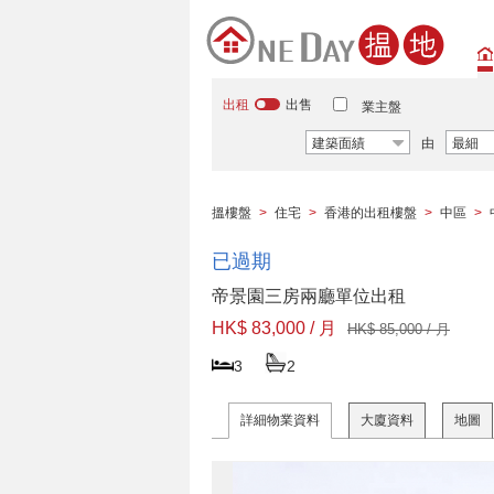
出租
出售
業主盤
建築面績
由
最細
搵樓盤
>
住宅
>
香港的出租樓盤
>
中區
>
已過期
帝景園三房兩廳單位出租
HK$ 83,000 / 月
HK$ 85,000 / 月
3
2
詳細物業資料
大廈資料
地圖