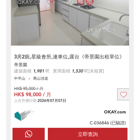
3房2廁,星級會所,連車位,露台《帝景園出租單位》
帝景園
建築面積
1,981
呎
實用面積
1,530
呎
[未核實]
中半山
舊山頂道
HK$ 95,000 / 月
HK$ 98,000 / 月
上次升價日期
2026年07月07日
OKAY.com
C-036846 (
已驗證
)
立即查詢