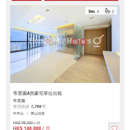
4
2
帝景園4房豪宅單位出租
帝景園
實用面積
1,794
呎
中半山
舊山頂道
HK$ 98,000 / 月
HK$ 148,888 / 月