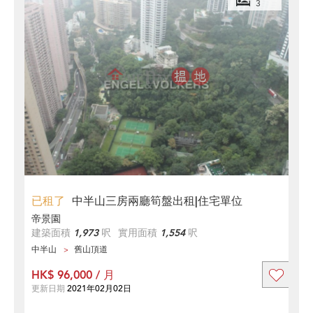
3
已租了
中半山三房兩廳筍盤出租|住宅單位
帝景園
建築面積
1,973
呎
實用面積
1,554
呎
中半山
舊山頂道
HK$ 96,000 / 月
更新日期
2021年02月02日