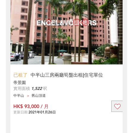
已租了
中半山三房兩廳筍盤出租|住宅單位
帝景園
實用面積
1,522
呎
中半山
舊山頂道
HK$ 93,000 / 月
更新日期
2021年01月26日