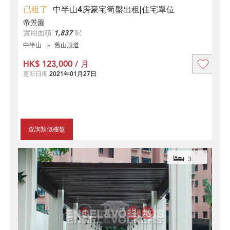
已租了
中半山4房豪宅筍盤出租|住宅單位
帝景園
實用面積
1,837
呎
中半山
舊山頂道
HK$ 123,000 / 月
更新日期
2021年01月27日
查詢類似樓盤
3