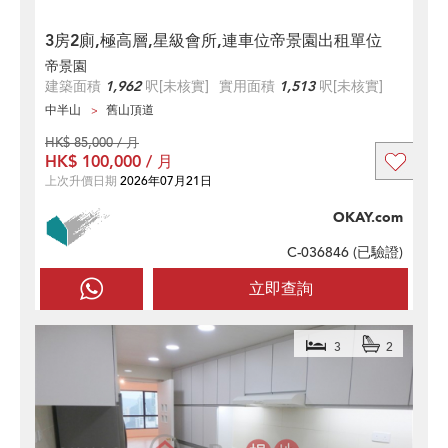
3房2廁,極高層,星級會所,連車位帝景園出租單位
帝景園
建築面積
1,962
呎
[未核實]
實用面積
1,513
呎
[未核實]
中半山
舊山頂道
HK$ 85,000 / 月
HK$ 100,000 / 月
上次升價日期
2026年07月21日
OKAY.com
C-036846 (
已驗證
)
立即查詢
3
2