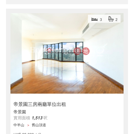
3
2
帝景園三房兩廳單位出租
帝景園
實用面積
1,513
呎
中半山
舊山頂道