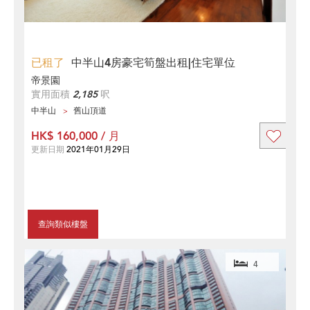
已租了
中半山4房豪宅筍盤出租|住宅單位
帝景園
實用面積
2,185
呎
中半山
舊山頂道
HK$ 160,000 / 月
更新日期
2021年01月29日
查詢類似樓盤
4