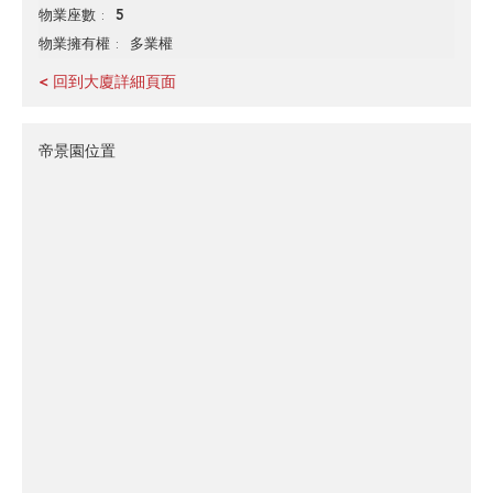
5
物業座數
多業權
物業擁有權
< 回到大廈詳細頁面
帝景園位置