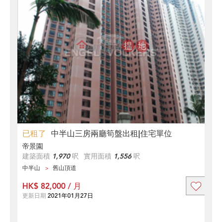
已租了
中半山三房兩廳筍盤出租|住宅單位
帝景園
建築面積
1,970
呎
實用面積
1,556
呎
中半山
舊山頂道
HK$ 82,000 / 月
更新日期
2021年01月27日