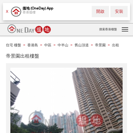
搵地 (OneDay) App
開啟
安裝
X
香港搵樓
搜索香港樓盤
Tog
navi
住宅 樓盤
香港島
中區
中半山
舊山頂道
帝景園
出租
>
>
>
>
>
>
帝景園出租樓盤