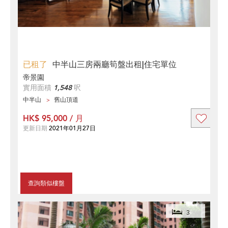
已租了
中半山三房兩廳筍盤出租|住宅單位
帝景園
實用面積
1,548
呎
中半山
舊山頂道
HK$ 95,000 / 月
更新日期
2021年01月27日
查詢類似樓盤
3