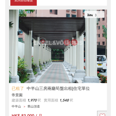
查詢類似樓盤
3
已租了
中半山三房兩廳筍盤出租|住宅單位
帝景園
建築面積
1,970
呎
實用面積
1,548
呎
中半山
舊山頂道
HK$ 83,000 / 月