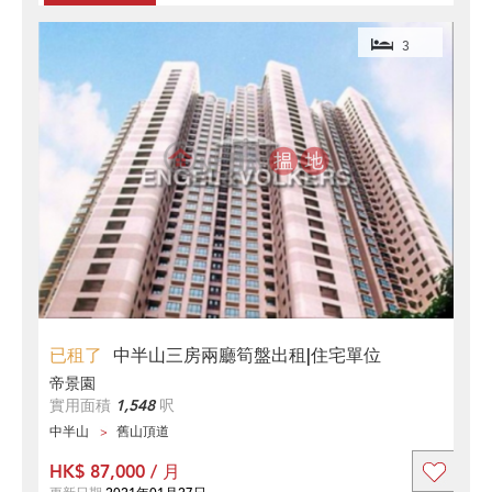
3
已租了
中半山三房兩廳筍盤出租|住宅單位
帝景園
實用面積
1,548
呎
中半山
舊山頂道
HK$ 87,000 / 月