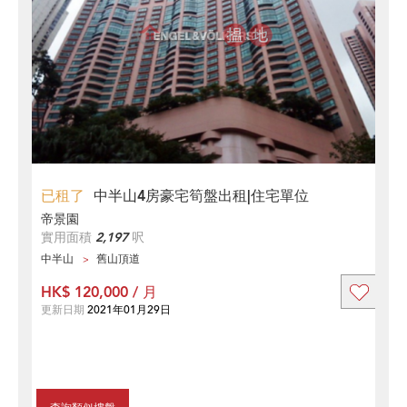
已租了
中半山4房豪宅筍盤出租|住宅單位
帝景園
實用面積
2,197
呎
中半山
舊山頂道
HK$ 120,000 / 月
更新日期
2021年01月29日