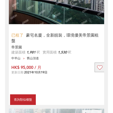
已租了
豪宅名廈，全新靚裝，環境優美帝景園租
盤
帝景園
建築面積
1,981
呎
實用面積
1,530
呎
中半山
舊山頂道
HK$ 95,000 / 月
更新日期
2021年10月19日
查詢類似樓盤