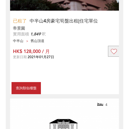
已租了
中半山4房豪宅筍盤出租|住宅單位
帝景園
實用面積
1,849
呎
中半山
舊山頂道
HK$ 128,000 / 月
更新日期
2021年01月27日
查詢類似樓盤
4