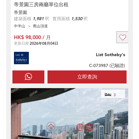
帝景園三房兩廳單位出租
帝景園
建築面積
1,981
呎
實用面積
1,530
呎
中半山
舊山頂道
HK$ 98,000 / 月
更新日期
2026年08月04日
List Sotheby's
C-073987 (
已驗證
)
立即查詢
3