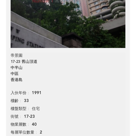
帝景園
17-23 舊山頂道
中半山
中區
香港島
1991
入伙年份
33
樓齡
住宅
樓盤類型
17-23
街號
40
物業層數
2
每層單位數量