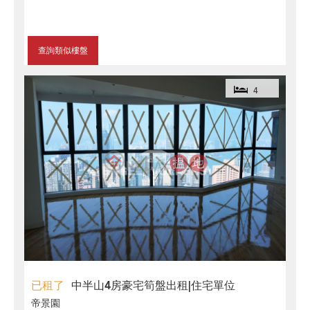
查詢類似樓盤
4
已租了
中半山4房豪宅筍盤出租|住宅單位
帝景園