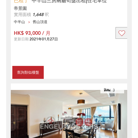
已租了
中半山三房兩廳筍盤出租|住宅單位
帝景園
實用面積
1,648
呎
中半山
舊山頂道
HK$ 93,000 / 月
更新日期
2021年01月27日
查詢類似樓盤
3