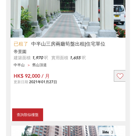
已租了
中半山三房兩廳筍盤出租|住宅單位
帝景園
建築面積
1,970
呎
實用面積
1,655
呎
中半山
舊山頂道
HK$ 92,000 / 月
更新日期
2021年01月27日
查詢類似樓盤
3