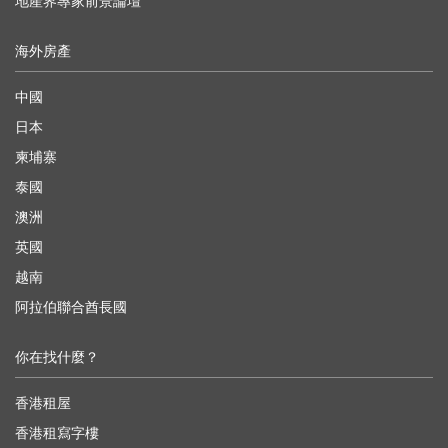
地產界專家前景論壇
海外房產
中國
日本
柬埔寨
泰國
澳洲
英國
越南
阿拉伯聯合酋長國
你在找什麼？
香港租屋
香港租寫字樓