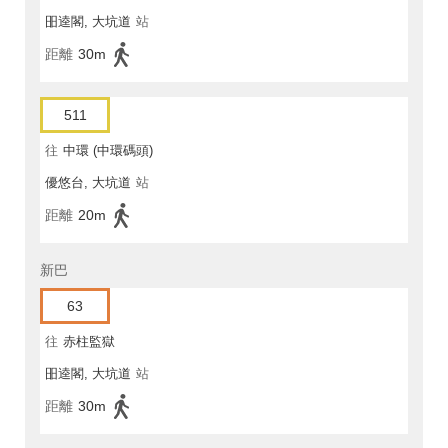
昍逵閣, 大坑道
站
距離
30m
511
往
中環 (中環碼頭)
優悠台, 大坑道
站
距離
20m
新巴
63
往
赤柱監獄
昍逵閣, 大坑道
站
距離
30m