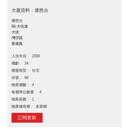
大廈資料：優悠台
優悠台
56 大坑道
大坑
灣仔區
香港島
入伙年份
2000
樓齡
24
樓盤類型
住宅
街號
56
物業層數
4
每層單位數量
4
物業座數
1
物業擁有權
多業權
訂閱更新