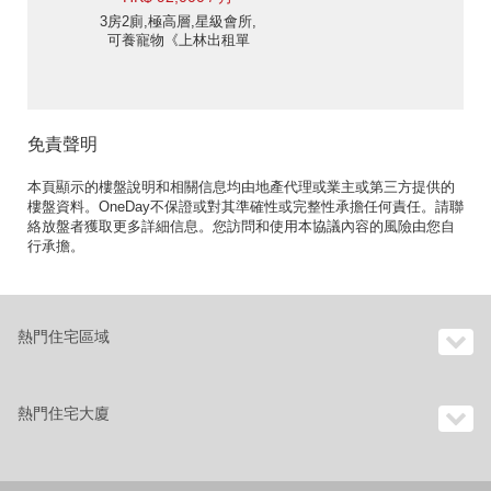
3房2廁,極高層,星級會所,
可養寵物《上林出租單
位》
免責聲明
本頁顯示的樓盤說明和相關信息均由地產代理或業主或第三方提供的
樓盤資料。OneDay不保證或對其準確性或完整性承擔任何責任。請聯
絡放盤者獲取更多詳細信息。您訪問和使用本協議內容的風險由您自
行承擔。
熱門住宅區域
熱門住宅大廈