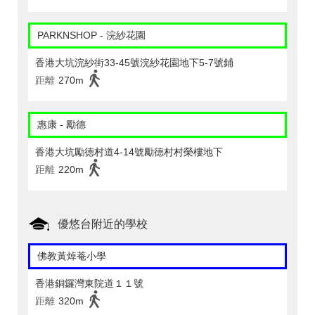
PARKNSHOP - 浣紗花園
香港大坑浣紗街33-45號浣紗花園地下5-7號鋪
距離
270m
惠康 - 勵德
香港大坑勵德村道4-14號勵德村村榮樓地下
距離
220m
優悠台附近的學校
佛教黃焯菴小學
香港銅鑼灣東院道１１號
距離
320m