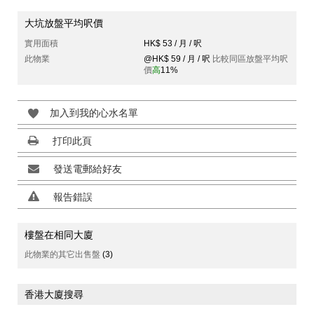
大坑放盤平均呎價
實用面積
HK$ 53 / 月 / 呎
此物業
@HK$ 59 / 月 / 呎
比較同區放盤平均呎
價
高
11%
加入到我的心水名單
打印此頁
發送電郵給好友
報告錯誤
樓盤在相同大廈
此物業的其它出售盤
(3)
香港大廈搜尋