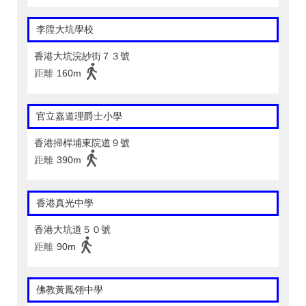
李陞大坑學校
香港大坑浣紗街７３號
距離
160m
官立嘉道理爵士小學
香港掃桿埔東院道９號
距離
390m
香港真光中學
香港大坑道５０號
距離
90m
佛教黃鳳翎中學