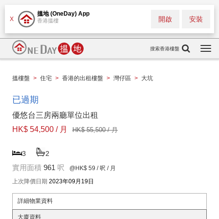
搵地 (OneDay) App
開啟
安裝
X
香港搵樓
搜索香港樓盤
Togg
navi
搵樓盤
>
住宅
>
香港的出租樓盤
>
灣仔區
>
大坑
已過期
優悠台三房兩廳單位出租
HK$ 54,500 / 月
HK$ 55,500 / 月
3
2
實用面積
961
呎
@HK$ 59
/ 呎 / 月
上次降價日期
2023年09月19日
詳細物業資料
大廈資料