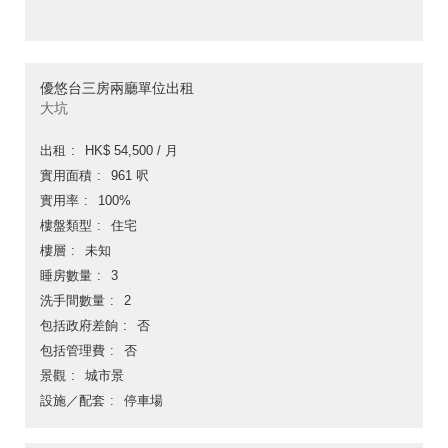
優悠台三房兩廳單位出租
大坑
出租
HK$ 54,500 / 月
實用面積
961 呎
實用率
100%
樓盤類型
住宅
樓層
未知
睡房數量
3
洗手間數量
2
包括政府差餉
否
包括管理費
否
景觀
城市景
設施／配套
停車場