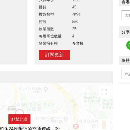
香港
樓齡
45
樓盤類型
住宅
街號
550
物業層數
25
分享
每層單位數量
4
物業擁有權
多業權
訂閱更新
保持
點擊此處
19-24座附近的交通連線，設