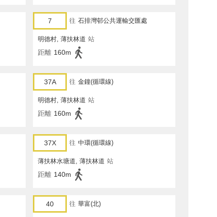
7
往
石排灣邨公共運輸交匯處
明德村, 薄扶林道
站
距離
160m
37A
往
金鐘(循環線)
明德村, 薄扶林道
站
距離
160m
37X
往
中環(循環線)
薄扶林水塘道, 薄扶林道
站
距離
140m
40
往
華富(北)