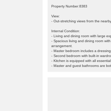
Property Number:8383
View:
- Out-stretching views from the nearb
Internal Condition:
- Living and dining room with large exp
- Spacious living and dining room with 
arrangement.
- Master bedroom includes a dressing 
- Second bedroom with built-in wardr
- Kitchen is equipped with all essentia
- Master and guest bathrooms are bo