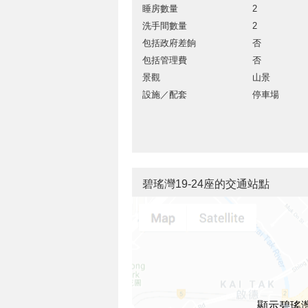
睡房數量
2
洗手間數量
2
包括政府差餉
否
包括管理費
否
景觀
山景
設施／配套
停車場
碧瑤灣19-24座的交通站點
顯示碧瑤灣