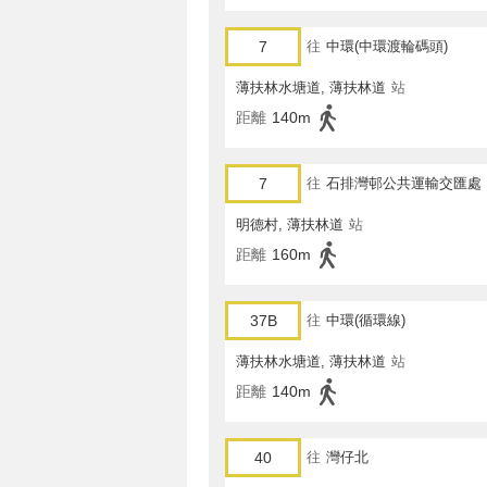
7
往
中環(中環渡輪碼頭)
薄扶林水塘道, 薄扶林道
站
距離
140m
7
往
石排灣邨公共運輸交匯處
明德村, 薄扶林道
站
距離
160m
37B
往
中環(循環線)
薄扶林水塘道, 薄扶林道
站
距離
140m
40
往
灣仔北