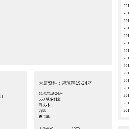
201
20
20
20
20
20
20
20
20
20
20
大廈資料：碧瑤灣19-24座
20
碧瑤灣19-24座
20
 月
550 域多利道
201
薄扶林
西區
201
香港島
入伙年份
1979