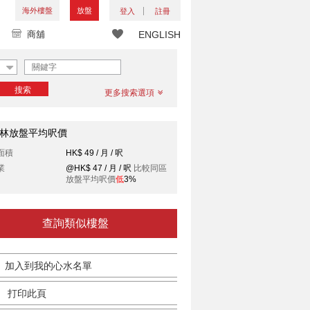
海外樓盤
放盤
登入
註冊
商舖
ENGLISH
搜索
更多搜索選項
林放盤平均呎價
面積
HK$ 49 / 月 / 呎
業
@HK$ 47 / 月 / 呎
比較同區
放盤平均呎價
低
3%
查詢類似樓盤
加入到我的心水名單
打印此頁