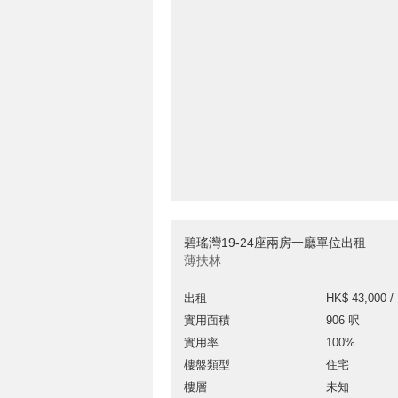
碧瑤灣19-24座兩房一廳單位出租
薄扶林
出租
HK$ 43,000 /
實用面積
906 呎
實用率
100%
樓盤類型
住宅
樓層
未知