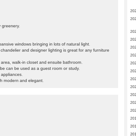
20
20
y greenery.
20
20
ansive windows bringing in lots of natural light.
20
chandelier and designer lighting is great for any furniture
20
area, walk-in closet and ensuite bathroom.
20
obe can be used as a guest room or study.
20
l appliances.
20
th modern and elegant.
20
20
20
20
20
20
20