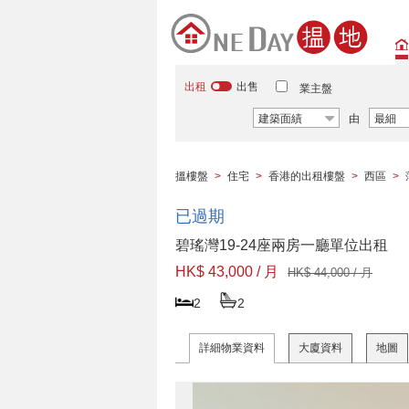
出租
出售
業主盤
建築面績
由
最細
搵樓盤
>
住宅
>
香港的出租樓盤
>
西區
>
已過期
碧瑤灣19-24座兩房一廳單位出租
HK$ 43,000 / 月
HK$ 44,000 / 月
2
2
詳細物業資料
大廈資料
地圖