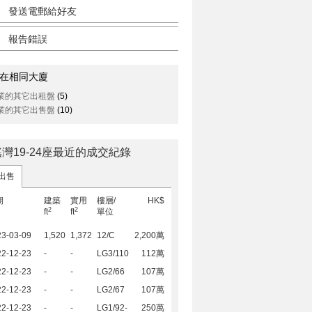
發送電郵給好友
報告錯誤
在相同大廈
業的其它出租盤
(5)
業的其它出售盤
(10)
灣19-24座最近的成交紀錄
出售
期
建築
實用
樓層/
HK$
2
2
ft
ft
單位
23-03-09
1,520
1,372
12/C
2,200萬
22-12-23
-
-
LG3/110
112萬
22-12-23
-
-
LG2/66
107萬
22-12-23
-
-
LG2/67
107萬
22-12-23
-
-
LG1/92-
250萬