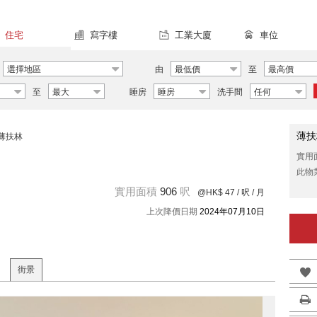
住宅
寫字樓
工業大廈
車位
選擇地區
由
最低價
至
最高價
至
最大
睡房
睡房
洗手間
任何
薄扶
薄扶林
實用
此物
實用面積
906
呎
@HK$ 47
/ 呎 / 月
上次降價日期
2024年07月10日
街景