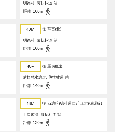
明德村, 薄扶林道
站
距離
160m
40M
往
華富(北)
明德村, 薄扶林道
站
距離
160m
40P
往
羅便臣道
薄扶林水塘道, 薄扶林道
站
距離
140m
43M
往
石塘咀(德輔道西近山道)(循環線)
上碧瑤灣, 域多利道
站
距離
120m