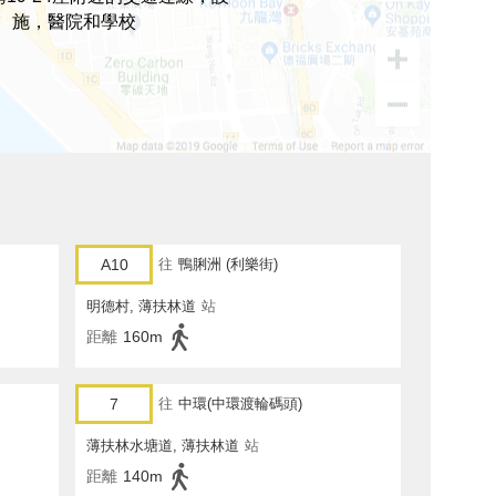
施，醫院和學校
A10
往
鴨脷洲 (利樂街)
明德村, 薄扶林道
站
距離
160m
7
往
中環(中環渡輪碼頭)
薄扶林水塘道, 薄扶林道
站
距離
140m