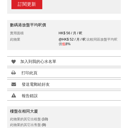
訂閱更新
數碼港放盤平均呎價
實用面積
HK$ 56 / 月 / 呎
此物業
@HK$ 52 / 月 / 呎
比較同區放盤平均呎
價
低
8%
加入到我的心水名單
打印此頁
發送電郵給好友
報告錯誤
樓盤在相同大廈
此物業的其它出租盤
(10)
此物業的其它出售盤
(9)