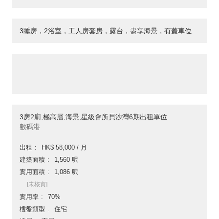
3睡房，2浴室，工人房套房，露台，盡享海景，有蓋車位
3房2廁,極高層,海景,星級會所貝沙灣6期出租單位
數碼港
出租
HK$ 58,000 / 月
建築面積
1,560 呎
實用面積
1,086 呎
[未核實]
實用率
70%
樓盤類型
住宅