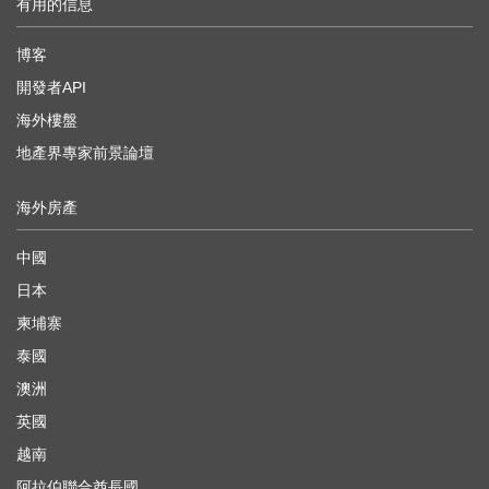
有用的信息
博客
開發者API
海外樓盤
地產界專家前景論壇
海外房產
中國
日本
柬埔寨
泰國
澳洲
英國
越南
阿拉伯聯合酋長國