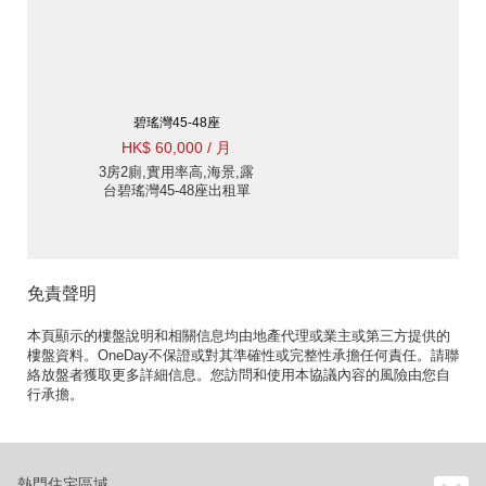
碧瑤灣45-48座
HK$ 60,000 / 月
3房2廁,實用率高,海景,露
台碧瑤灣45-48座出租單
位
免責聲明
本頁顯示的樓盤說明和相關信息均由地產代理或業主或第三方提供的
樓盤資料。OneDay不保證或對其準確性或完整性承擔任何責任。請聯
絡放盤者獲取更多詳細信息。您訪問和使用本協議內容的風險由您自
行承擔。
熱門住宅區域