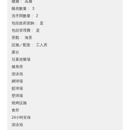
樓層
高層
睡房數量
3
洗手間數量
2
包括政府差餉
是
包括管理費
是
景觀
海景
設施／配套
工人房
露台
兒童游樂場
健身房
游泳池
網球場
籃球場
壁球場
燒烤設施
會所
24小時安保
游泳池