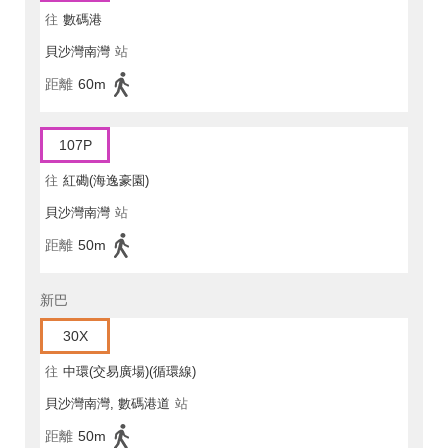
往
數碼港
貝沙灣南灣
站
距離
60m
107P
往
紅磡(海逸豪園)
貝沙灣南灣
站
距離
50m
新巴
30X
往
中環(交易廣場)(循環線)
貝沙灣南灣, 數碼港道
站
距離
50m