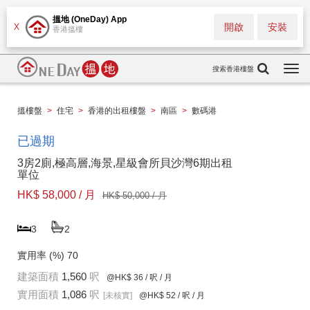
搵地 (OneDay) App
開啟
安裝
X
香港搵樓
搜索香港樓盤
Togg
navi
搵樓盤
>
住宅
>
香港的出租樓盤
>
南區
>
數碼港
已過期
3房2廁,極高層,海景,星級會所貝沙灣6期出租
單位
HK$ 58,000 / 月
HK$ 50,000 / 月
3
2
實用率 (%)
70
建築面積
1,560
呎
@HK$ 36
/ 呎 / 月
實用面積
1,086
呎
[未核實]
@HK$ 52
/ 呎 / 月