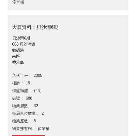
停車場
大廈資料：貝沙灣6期
貝沙灣6期
688 貝沙灣道
數碼港
南區
香港島
入伙年份
2005
樓齡
19
樓盤類型
住宅
街號
688
物業層數
32
每層單位數量
2
物業座數
8
物業擁有權
多業權