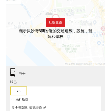
點擊此處
顯示貝沙灣6期附近的交通連線，設施，醫
院和學校
巴士
城巴
73
往
赤柱監獄
貝沙灣南灣, 數碼港道
站