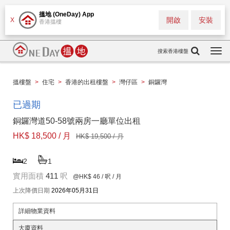
搵地 (OneDay) App
開啟
安裝
X
香港搵樓
搜索香港樓盤
Togg
navi
搵樓盤
>
住宅
>
香港的出租樓盤
>
灣仔區
>
銅鑼灣
已過期
銅鑼灣道50-58號兩房一廳單位出租
HK$ 18,500 / 月
HK$ 19,500 / 月
2
1
實用面積
411
呎
@HK$ 46
/ 呎 / 月
上次降價日期
2026年05月31日
詳細物業資料
大廈資料