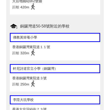
天后地鐵站tih2號舖
距離
420m
銅鑼灣道50-58號附近的學校
佛教黃焯菴小學
香港銅鑼灣東院道１１號
距離
320m
軒尼詩道官立小學（銅鑼灣）
香港銅鑼灣東院道３號
距離
250m
李陞大坑學校
香港大坑浣紗街７３號