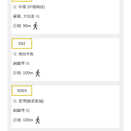
往
中環 (中環碼頭)
豪園, 大坑道
站
距離
90m
592
往
海怡半島
銅鑼灣
站
距離
100m
930X
往
荃灣(愉景新城)
銅鑼灣
站
距離
100m