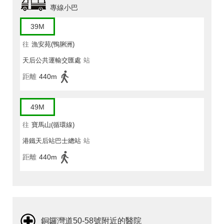
專線小巴
39M
往
漁安苑(鴨脷洲)
天后公共運輸交匯處
站
距離
440m
49M
往
寶馬山(循環線)
港鐵天后站巴士總站
站
距離
440m
銅鑼灣道50-58號附近的醫院