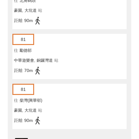
往
北角碼頭
豪園, 大坑道
站
距離
90m
81
往
勵德邨
中華遊樂會, 銅鑼灣道
站
距離
70m
81
往
柴灣(興華邨)
豪園, 大坑道
站
距離
90m