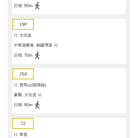
距離
90m
19P
往
大坑道
中華遊樂會, 銅鑼灣道
站
距離
70m
25A
往
寶馬山(循環線)
豪園, 大坑道
站
距離
90m
72
往
華貴