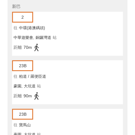
新巴
2
往
中環(港澳碼頭)
中華遊樂會, 銅鑼灣道
站
距離
70m
23B
往
柏道 / 羅便臣道
豪園, 大坑道
站
距離
90m
23B
往
寶馬山
豪園, 大坑道
站