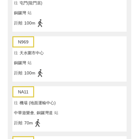
往
屯門(龍門居)
銅鑼灣
站
距離
100m
N969
往
天水圍市中心
銅鑼灣
站
距離
100m
NA11
往
機場 (地面運輸中心)
中華遊樂會, 銅鑼灣道
站
距離
70m