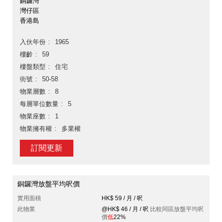
銅鑼灣
灣仔區
香港島
入伙年份
1965
樓齡
59
樓盤類型
住宅
街號
50-58
物業層數
8
每層單位數量
5
物業座數
1
物業擁有權
多業權
訂閱更新
銅鑼灣放盤平均呎價
實用面積
HK$ 59 / 月 / 呎
此物業
@HK$ 46 / 月 / 呎
比較同區放盤平均呎
價
低
22%