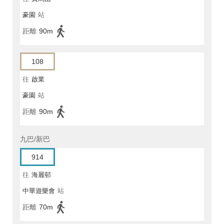
豪園
站
距離
90m
108
往
啟業
豪園
站
距離
90m
九巴/新巴
914
往
海麗邨
中華遊樂會
站
距離
70m