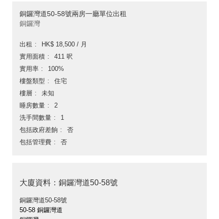
銅鑼灣道50-58號兩房一廳單位出租
銅鑼灣
出租
HK$ 18,500 / 月
實用面積
411 呎
實用率
100%
樓盤類型
住宅
樓層
未知
睡房數量
2
洗手間數量
1
包括政府差餉
否
包括管理費
否
大廈資料：銅鑼灣道50-58號
銅鑼灣道50-58號
50-58 銅鑼灣道