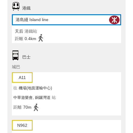
港鐵
港島綫 Island line
天后
港鐵站
距離
0.4km
巴士
城巴
A11
往
機場(地面運輸中心)
中華遊樂會, 銅鑼灣道
站
距離
70m
N962