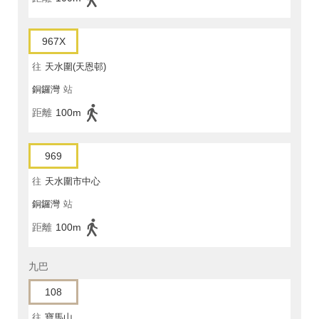
967X
往
天水圍(天恩邨)
銅鑼灣
站
距離
100m
969
往
天水圍市中心
銅鑼灣
站
距離
100m
九巴
108
往
寶馬山