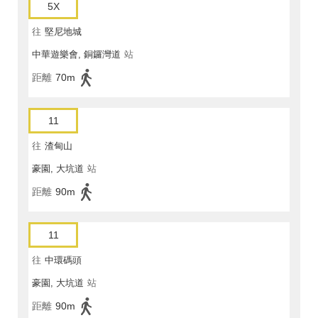
5X
往
堅尼地城
中華遊樂會, 銅鑼灣道
站
距離
70m
11
往
渣甸山
豪園, 大坑道
站
距離
90m
11
往
中環碼頭
豪園, 大坑道
站
距離
90m