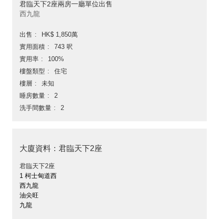
君臨天下2座兩房一廳單位出售
西九龍
出售
HK$ 1,850萬
實用面積
743 呎
實用率
100%
樓盤類型
住宅
樓層
未知
睡房數量
2
洗手間數量
2
大廈資料：君臨天下2座
君臨天下2座
1 柯士甸道西
西九龍
油尖旺
九龍