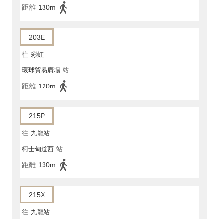
距離
130m
203E
往
彩虹
環球貿易廣場
站
距離
120m
215P
往
九龍站
柯士甸道西
站
距離
130m
215X
往
九龍站