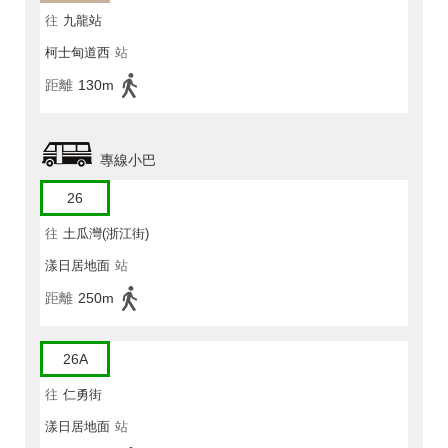
往
九龍站
柯士甸道西
站
距離
130m
專線小巴
26
往
土瓜灣(浙江街)
漾日居地面
站
距離
250m
26A
往
仁勇街
漾日居地面
站