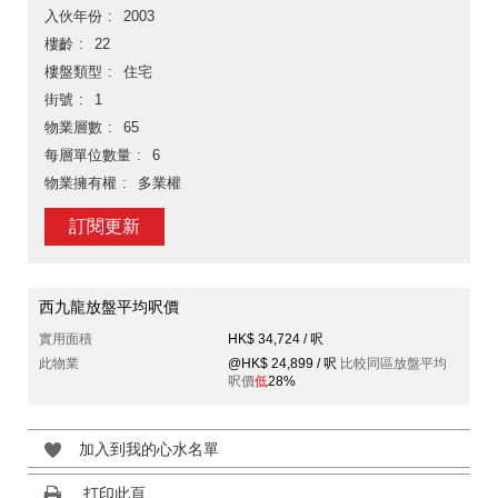
入伙年份
2003
樓齡
22
樓盤類型
住宅
街號
1
物業層數
65
每層單位數量
6
物業擁有權
多業權
訂閱更新
西九龍放盤平均呎價
實用面積
HK$ 34,724 / 呎
此物業
@HK$ 24,899 / 呎
比較同區放盤平均
呎價
低
28%
加入到我的心水名單
打印此頁