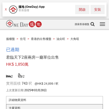
搵地 (OneDay) App
開啟
安裝
X
香港搵樓
搜索香港樓盤
Togg
navi
搵樓盤
>
住宅
>
香港的出售樓盤
>
油尖旺
>
大角咀
已過期
君臨天下2座兩房一廳單位出售
HK$ 1,850萬
2
2
實用面積
743
呎
@HK$ 24,899
/ 呎
上次更新日期
2025年03月28日
詳細物業資料
大廈資料