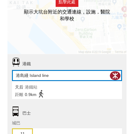
點擊此處
顯示大坑台附近的交通連線，設施，醫院
和學校
港鐵
港島綫 Island line
天后
港鐵站
距離
0.9km
巴士
城巴
11