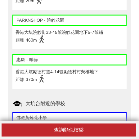
距離
20m
PARKNSHOP - 浣紗花園
香港大坑浣紗街33-45號浣紗花園地下5-7號鋪
距離
460m
惠康 - 勵德
香港大坑勵德村道4-14號勵德村村榮樓地下
距離
370m
大坑台附近的學校
佛教黃焯菴小學
查詢類似樓盤
香港銅鑼灣東院道１１號
距離
420m