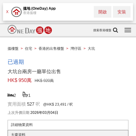
搵地 (OneDay) App
開啟
安裝
X
香港搵樓
搜索香港樓盤
Togg
navi
搵樓盤
>
住宅
>
香港的出售樓盤
>
灣仔區
>
大坑
已過期
大坑台兩房一廳單位出售
HK$ 950萬
HK$ 920萬
2
1
實用面積
527
呎
@HK$ 23,491
/ 呎
上次升價日期
2026年03月04日
詳細物業資料
大廈資料