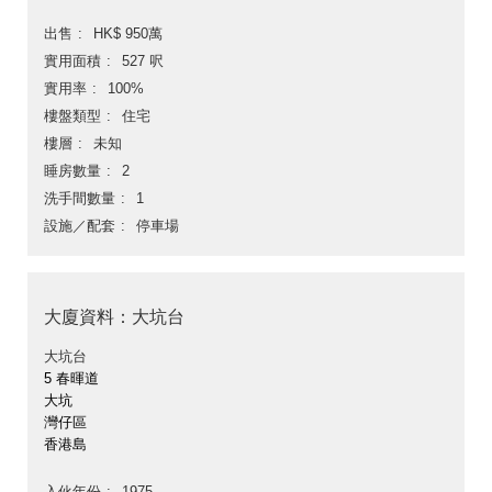
出售
HK$ 950萬
實用面積
527 呎
實用率
100%
樓盤類型
住宅
樓層
未知
睡房數量
2
洗手間數量
1
設施／配套
停車場
大廈資料：大坑台
大坑台
5 春暉道
大坑
灣仔區
香港島
入伙年份
1975