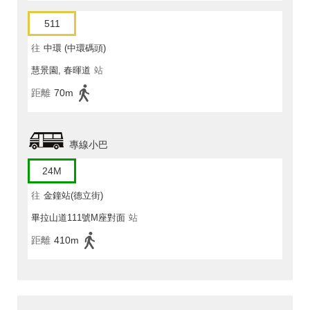
511
往
中環 (中環碼頭)
慧景園, 春暉道
站
距離
70m
專線小巴
24M
往
金鐘站(德立街)
畢拉山道111號M座對面
站
距離
410m