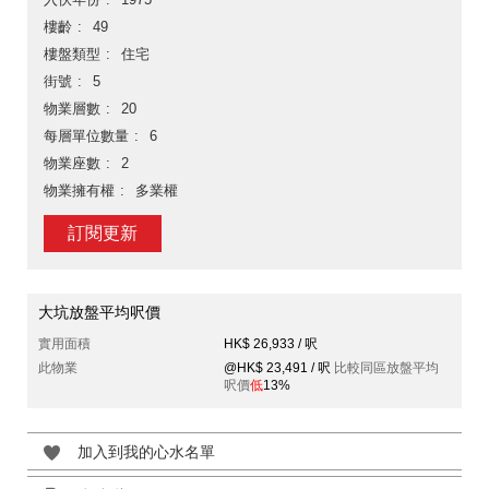
樓齡
49
樓盤類型
住宅
街號
5
物業層數
20
每層單位數量
6
物業座數
2
物業擁有權
多業權
訂閱更新
大坑放盤平均呎價
實用面積
HK$ 26,933 / 呎
此物業
@HK$ 23,491 / 呎
比較同區放盤平均
呎價
低
13%
加入到我的心水名單