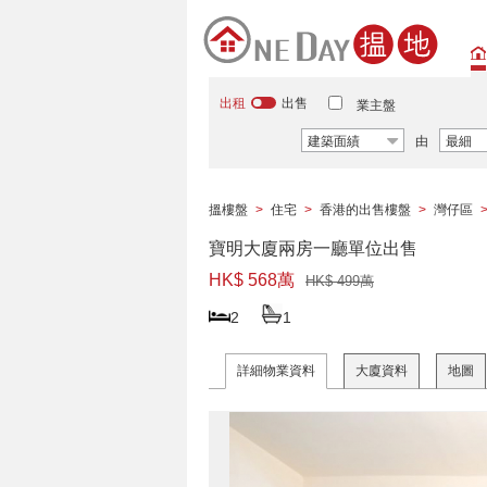
出租
出售
業主盤
建築面績
由
最細
搵樓盤
>
住宅
>
香港的出售樓盤
>
灣仔區
寶明大廈兩房一廳單位出售
HK$ 568萬
HK$ 499萬
2
1
詳細物業資料
大廈資料
地圖