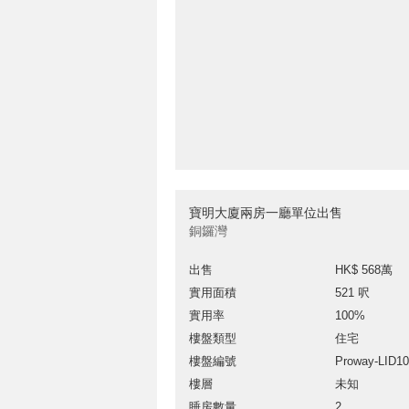
寶明大廈兩房一廳單位出售
銅鑼灣
出售
HK$ 568萬
實用面積
521 呎
實用率
100%
樓盤類型
住宅
樓盤編號
Proway-LID1
樓層
未知
睡房數量
2