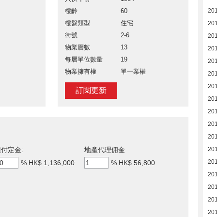
樓齡
60
20
樓盤類型
住宅
20
街號
2-6
20
物業層數
13
20
每層單位數量
19
20
物業擁有權
單一業權
20
20
訂閱更新
20
20
20
20
付定金:
地產代理佣金
20
20
%
HK$ 1,136,000
%
HK$ 56,800
20
20
20
20