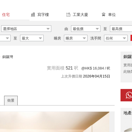
住宅
寫字樓
工業大廈
車位
選擇地區
由
最低價
至
最高價
至
最大
睡房
睡房
洗手間
任何
銅鑼
>
銅鑼灣
實用
實用面積
521
呎
@HK$ 16,084
/ 呎
此物
上次升價日期
2026年04月15日
街景
地產