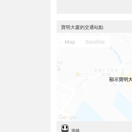
寶明大廈的交通站點
顯示寶明
港鐵