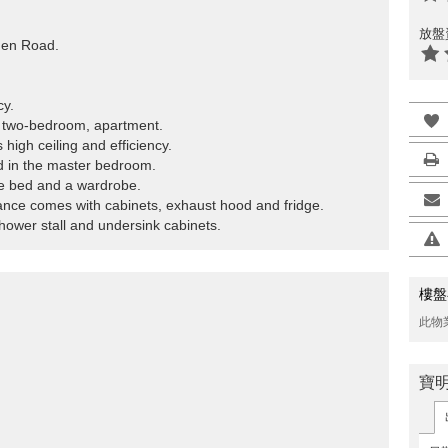
放盤
rden Road.
cy.
d, two-bedroom, apartment.
high ceiling and efficiency.
d in the master bedroom.
ze bed and a wardrobe.
trance comes with cabinets, exhaust hood and fridge.
hower stall and undersink cabinets.
樓盤
此物
寶