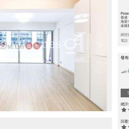
Prowa
香港
海富
金鐘夏
牌照
電話
>
發布
總評
回覆