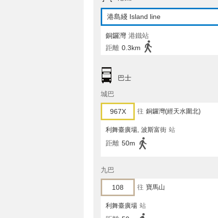
港島綫 Island line
銅鑼灣
港鐵站
距離
0.3km
巴士
城巴
967X
往
銅鑼灣(經天水圍北)
利舞臺廣場, 波斯富街
站
距離
50m
九巴
108
往
寶馬山
利舞臺廣場
站