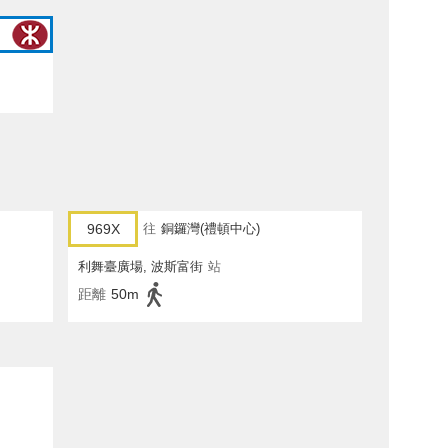
969X
往
銅鑼灣(禮頓中心)
利舞臺廣場, 波斯富街
站
距離
50m