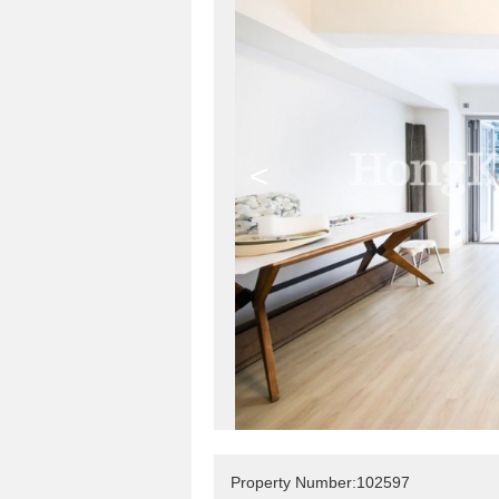
<
Property Number:102597