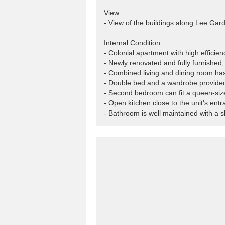
View:
- View of the buildings along Lee Ga
Internal Condition:
- Colonial apartment with high efficien
- Newly renovated and fully furnishe
- Combined living and dining room has 
- Double bed and a wardrobe provide
- Second bedroom can fit a queen-si
- Open kitchen close to the unit's en
- Bathroom is well maintained with a s