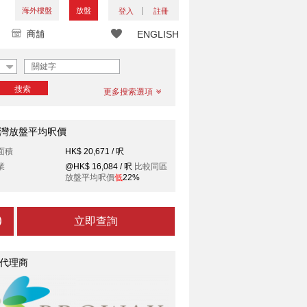
海外樓盤
放盤
登入
註冊
商舖
ENGLISH
搜索
更多搜索選項
灣放盤平均呎價
面積
HK$ 20,671 / 呎
業
@HK$ 16,084 / 呎
比較同區
放盤平均呎價
低
22%
立即查詢
代理商