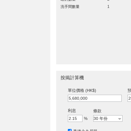
洗手間數量
1
按揭計算機
單位價格 (HK$)
預
利息
條款
%