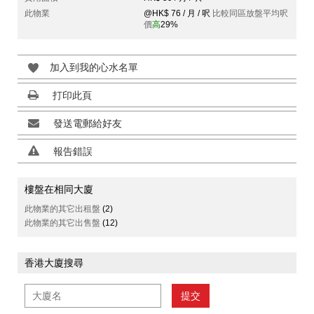
此物業
@HK$ 76 / 月 / 呎
比較同區放盤平均呎
價
高
29%
加入到我的心水名單
打印此頁
發送電郵給好友
報告錯誤
樓盤在相同大廈
此物業的其它出租盤
(2)
此物業的其它出售盤
(12)
香港大廈搜尋
提交