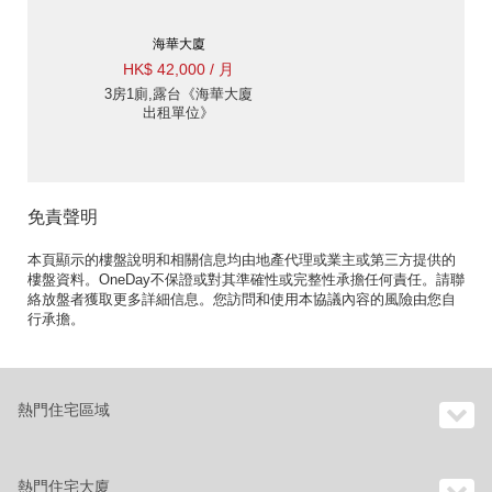
海華大廈
HK$ 42,000 / 月
3房1廁,露台《海華大廈
出租單位》
免責聲明
本頁顯示的樓盤說明和相關信息均由地產代理或業主或第三方提供的
樓盤資料。OneDay不保證或對其準確性或完整性承擔任何責任。請聯
絡放盤者獲取更多詳細信息。您訪問和使用本協議內容的風險由您自
行承擔。
熱門住宅區域
熱門住宅大廈