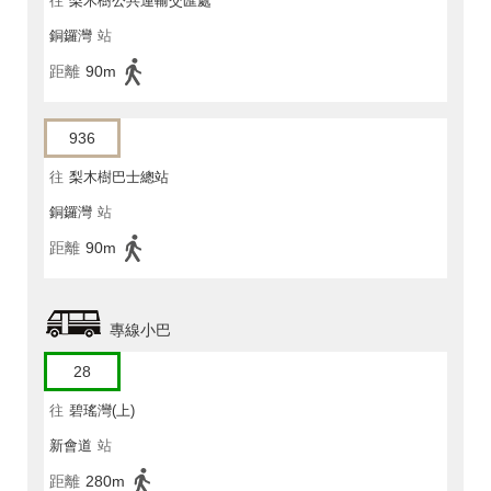
往
梨木樹公共運輸交匯處
銅鑼灣
站
距離
90m
936
往
梨木樹巴士總站
銅鑼灣
站
距離
90m
專線小巴
28
往
碧瑤灣(上)
新會道
站
距離
280m