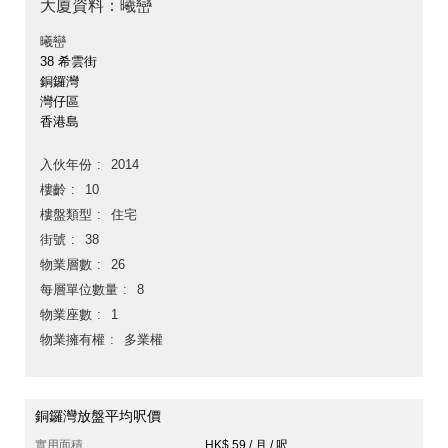
大廈資料：曦巒
曦巒
38 希雲街
銅鑼灣
灣仔區
香港島
入伙年份
2014
樓齡
10
樓盤類型
住宅
街號
38
物業層數
26
每層單位數量
8
物業座數
1
物業擁有權
多業權
銅鑼灣放盤平均呎價
實用面積
HK$ 59 / 月 / 呎