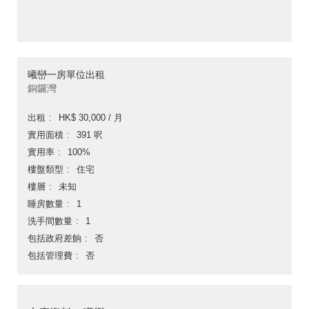
曦巒一房單位出租
銅鑼灣
出租
HK$ 30,000 / 月
實用面積
391 呎
實用率
100%
樓盤類型
住宅
樓層
未知
睡房數量
1
洗手間數量
1
包括政府差餉
否
包括管理費
否