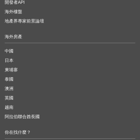
開發者API
海外樓盤
地產界專家前景論壇
海外房產
中國
日本
柬埔寨
泰國
澳洲
英國
越南
阿拉伯聯合酋長國
你在找什麼？