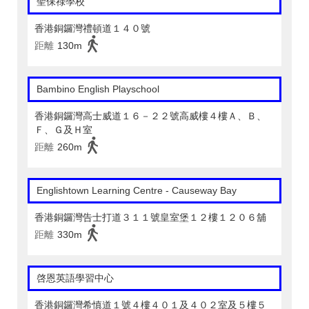
聖保祿學校
香港銅鑼灣禮頓道１４０號
距離
130m
Bambino English Playschool
香港銅鑼灣高士威道１６－２２號高威樓４樓Ａ、Ｂ、
Ｆ、Ｇ及Ｈ室
距離
260m
Englishtown Learning Centre‎ - Causeway Bay
香港銅鑼灣告士打道３１１號皇室堡１２樓１２０６舖
距離
330m
啓恩英語學習中心
香港銅鑼灣希慎道１號４樓４０１及４０２室及５樓５