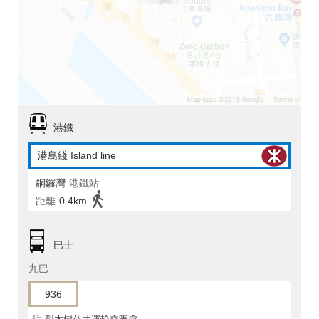
港鐵
港島綫 Island line
銅鑼灣
港鐵站
距離
0.4km
巴士
九巴
936