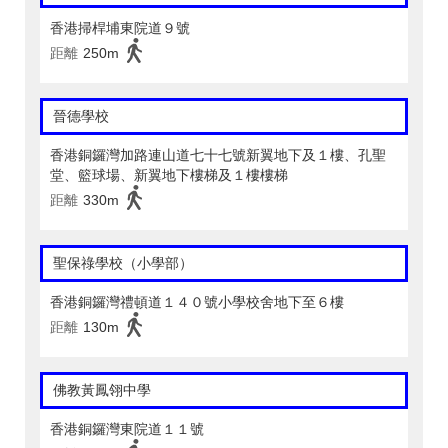
香港掃桿埔東院道９號
距離
250m
晉德學校
香港銅鑼灣加路連山道七十七號新翼地下及１樓、孔聖
堂、籃球場、新翼地下樓梯及１樓樓梯
距離
330m
聖保祿學校（小學部）
香港銅鑼灣禮頓道１４０號小學校舍地下至６樓
距離
130m
佛教黃鳳翎中學
香港銅鑼灣東院道１１號