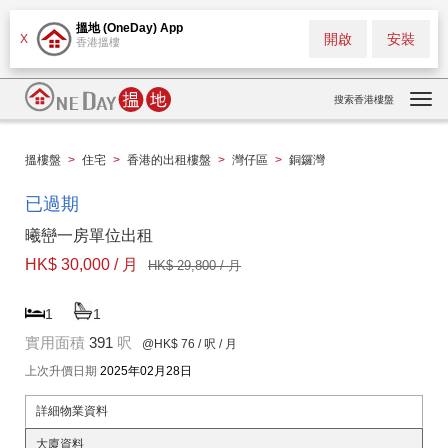
搵地 (OneDay) App
開啟
安裝
X
香港搵樓
搜索香港樓盤
Togg
navi
搵樓盤
>
住宅
>
香港的出租樓盤
>
灣仔區
>
銅鑼灣
已過期
曦巒一房單位出租
HK$ 30,000 / 月
HK$ 29,800 / 月
1
1
實用面積
391
呎
@HK$ 76
/ 呎 / 月
上次升價日期
2025年02月28日
詳細物業資料
大廈資料