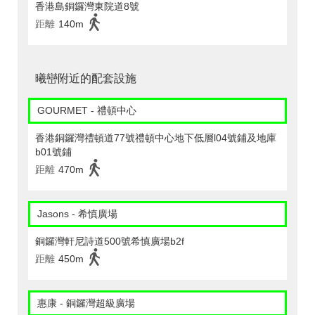
香港島銅鑼灣東院道8號
距離
140m
曦巒附近的配套設施
GOURMET - 禮頓中心
香港銅鑼灣禮頓道77號禮頓中心地下低層l04號鋪及地庫
b01號鋪
距離
470m
Jasons - 希慎廣場
銅鑼灣軒尼詩道500號希慎廣場b2f
距離
450m
惠康 - 銅鑼灣超級廣場