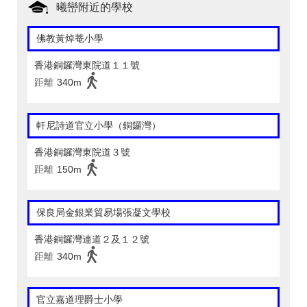
曦巒附近的學校
佛教黃焯菴小學
香港銅鑼灣東院道１１號
距離
340m
軒尼詩道官立小學（銅鑼灣）
香港銅鑼灣東院道３號
距離
150m
保良局金銀業貿易場張凝文學校
香港銅鑼灣連道２及１２號
距離
340m
官立嘉道理爵士小學