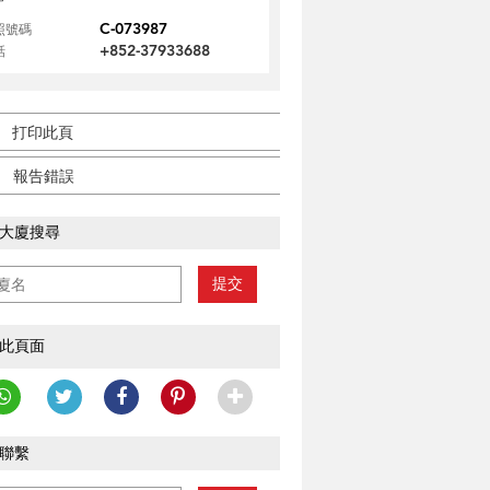
C-073987
照號碼
+852-37933688
話
打印此頁
報告錯誤
大廈搜尋
提交
此頁面
聯繫