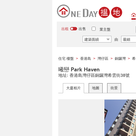
出租
出售
業主盤
建築面績
由
最細
住宅 樓盤
香港島
灣仔區
銅鑼灣
希
>
>
>
>
曦巒 Park Haven
地址:
香港島灣仔區銅鑼灣希雲街38號
大廈相片
地圖
街景