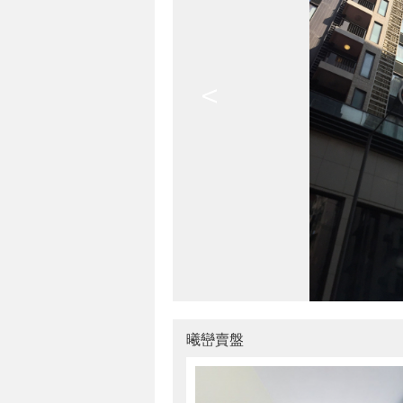
<
曦巒賣盤