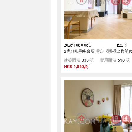
2026年08月06日
2
2房1廁,星級會所,露台《曦巒出售單
建築面積
838
呎
實用面積
610
呎
HK$ 1,860萬