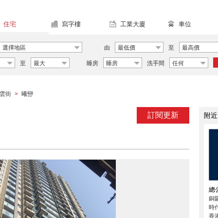
住宅
寫字樓
工業大廈
車位
選擇地區
由
最低價
至
最高價
至
最大
睡房
睡房
洗手間
任何
雲街
曦巒
>
訂閱更新
附近
總
銅
時代
香