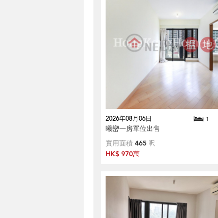
2026年08月06日
1
曦巒一房單位出售
實用面積
465
呎
HK$ 970萬