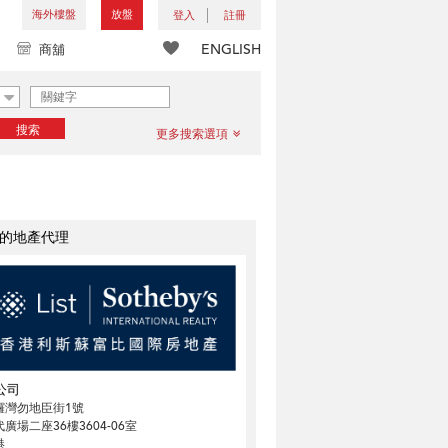
海外樓盤
放盤
登入
註冊
ENGLISH
商舖
搜索
更多搜索選項
的地產代理
公司
鑼灣勿地臣街1號
廣場二座36樓3604-06室
港