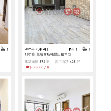
2026年08月04日
1
1
1
1房1廁,星級會所曦巒出租單位
建築面積
574
呎
實用面積
425
呎
HK$ 30,000 / 月