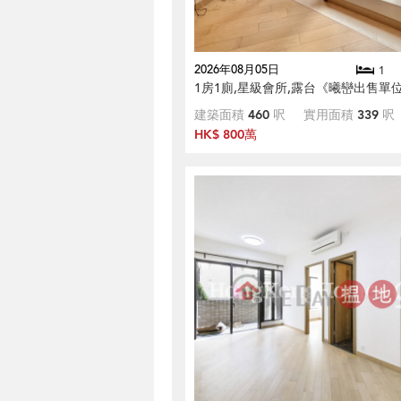
2026年08月05日
1
1房1廁,星級會所,露台《曦巒出售單
建築面積
460
呎
實用面積
339
呎
HK$ 800萬