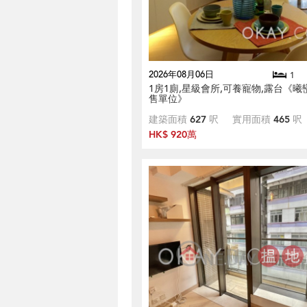
2026年08月06日
1
1房1廁,星級會所,可養寵物,露台《曦
售單位》
建築面積
627
呎
實用面積
465
呎
HK$ 920萬