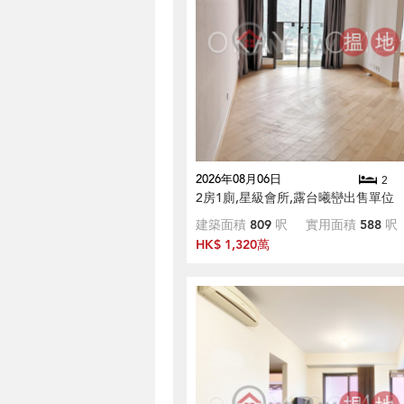
2026年08月06日
2
2房1廁,星級會所,露台曦巒出售單位
建築面積
809
呎
實用面積
588
呎
HK$ 1,320萬