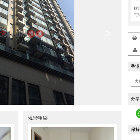
牌
電
>
香港
分享
曦巒租盤
保持