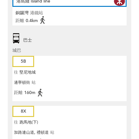
港島綫 Island line
銅鑼灣
港鐵站
距離
0.4km
巴士
城巴
5B
往
堅尼地城
邊寧頓街
站
距離
160m
8X
往
跑馬地(下)
加路連山道, 禮頓道
站