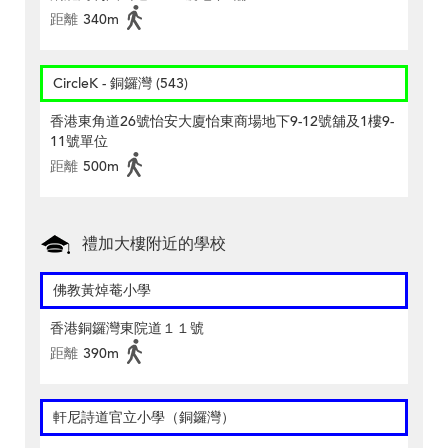
距離
340m
CircleK - 銅鑼灣 (543)
香港東角道26號怡安大廈怡東商場地下9-12號舖及1樓9-
11號單位
距離
500m
禮加大樓附近的學校
佛教黃焯菴小學
香港銅鑼灣東院道１１號
距離
390m
軒尼詩道官立小學（銅鑼灣）