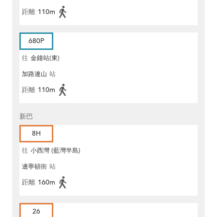
距離
110m
680P
往
金鐘站(東)
加路連山
站
距離
110m
新巴
8H
往
小西灣 (藍灣半島)
邊寧頓街
站
距離
160m
26