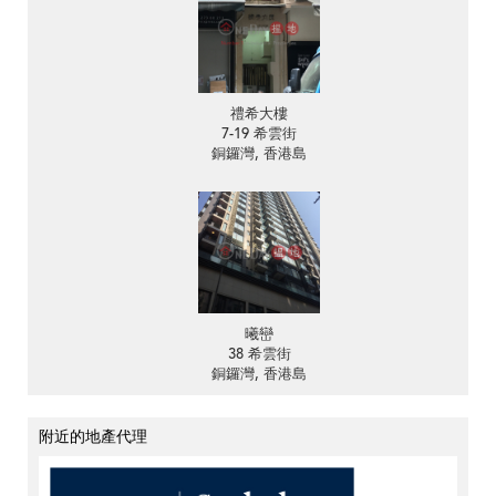
禮希大樓
7-19 希雲街
銅鑼灣, 香港島
曦巒
38 希雲街
銅鑼灣, 香港島
附近的地產代理