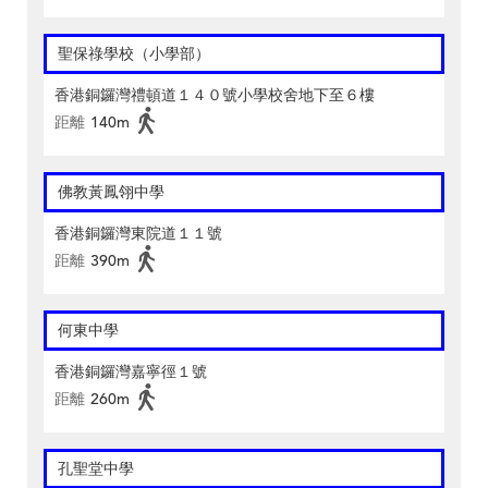
聖保祿學校（小學部）
香港銅鑼灣禮頓道１４０號小學校舍地下至６樓
距離
140m
佛教黃鳳翎中學
香港銅鑼灣東院道１１號
距離
390m
何東中學
香港銅鑼灣嘉寧徑１號
距離
260m
孔聖堂中學