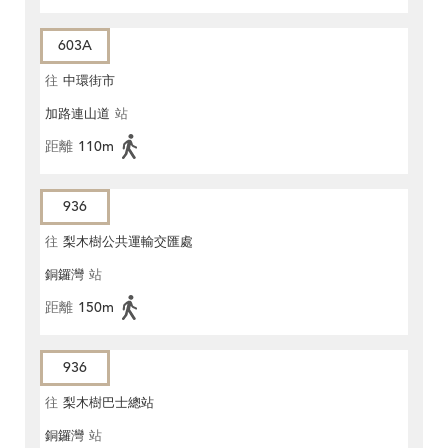
603A
往
中環街市
加路連山道
站
距離
110m
936
往
梨木樹公共運輸交匯處
銅鑼灣
站
距離
150m
936
往
梨木樹巴士總站
銅鑼灣
站