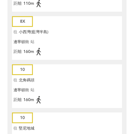
距離
110m
8X
往
小西灣(藍灣半島)
邊寧頓街
站
距離
160m
10
往
北角碼頭
邊寧頓街
站
距離
160m
10
往
堅尼地城