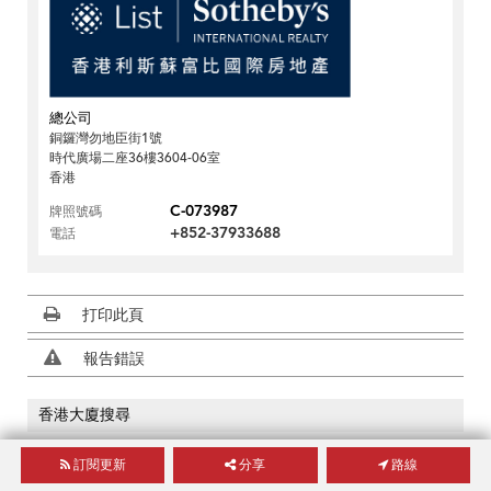
總公司
銅鑼灣勿地臣街1號
時代廣場二座36樓3604-06室
香港
C-073987
牌照號碼
+852-37933688
電話
打印此頁
報告錯誤
香港大廈搜尋
提交
訂閱更新
分享
路線