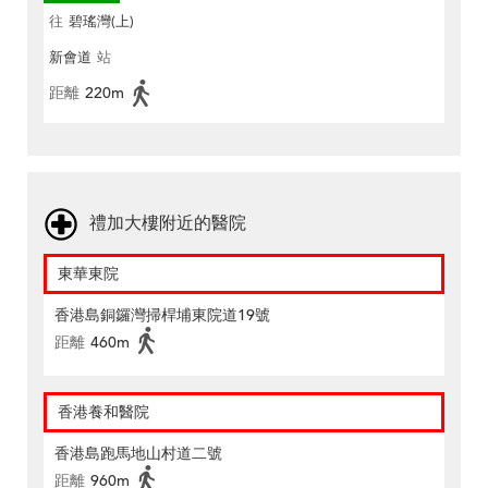
往
碧瑤灣(上)
新會道
站
距離
220m
禮加大樓附近的醫院
東華東院
香港島銅鑼灣掃桿埔東院道19號
距離
460m
香港養和醫院
香港島跑馬地山村道二號
距離
960m