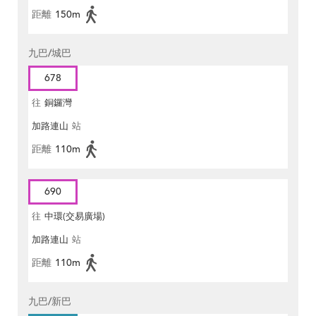
距離
150m
九巴/城巴
678
往
銅鑼灣
加路連山
站
距離
110m
690
往
中環(交易廣場)
加路連山
站
距離
110m
九巴/新巴