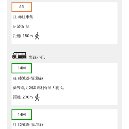
65
往
赤柱市集
伊榮街
站
距離
180m
專線小巴
14M
往
睦誠道(循環線)
蘭芳道,近利園宏利保險大廈
站
距離
290m
14M
往
睦誠道(循環線)