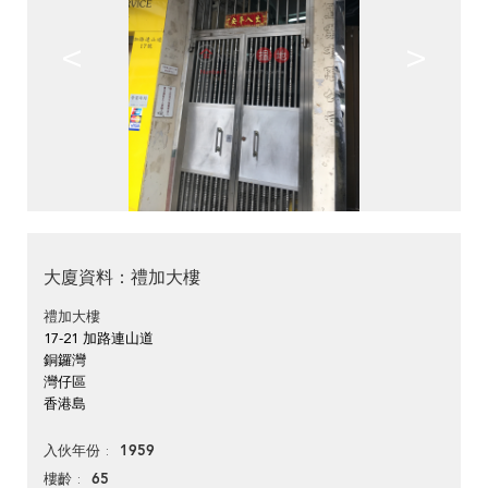
<
>
大廈資料：禮加大樓
禮加大樓
17-21 加路連山道
銅鑼灣
灣仔區
香港島
1959
入伙年份
65
樓齡