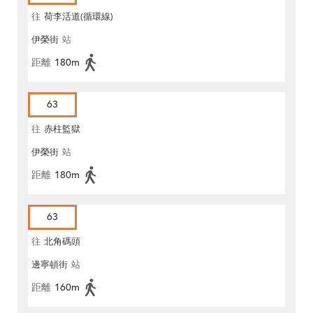
往
荷李活道(循環線)
伊榮街
站
距離
180m
63
往
赤柱監獄
伊榮街
站
距離
180m
63
往
北角碼頭
邊寧頓街
站
距離
160m