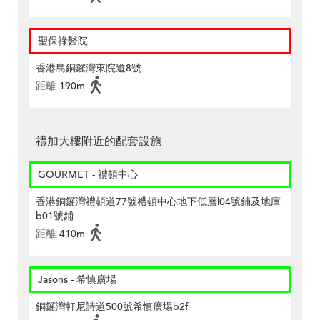
聖保祿醫院
香港島銅鑼灣東院道8號
距離
190m
禮加大樓附近的配套設施
GOURMET - 禮頓中心
香港銅鑼灣禮頓道77號禮頓中心地下低層l04號鋪及地庫
b01號鋪
距離
410m
Jasons - 希慎廣場
銅鑼灣軒尼詩道500號希慎廣場b2f