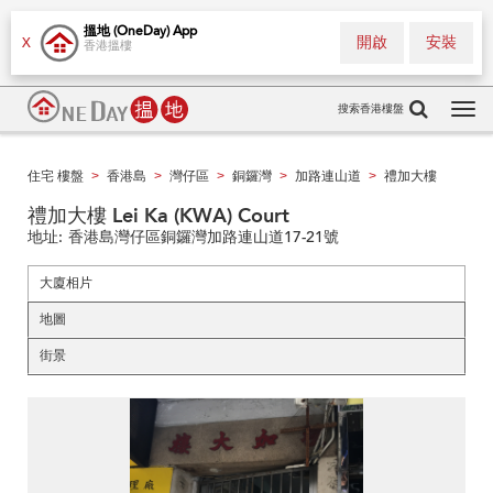
搵地 (OneDay) App
開啟
安裝
X
香港搵樓
搜索香港樓盤
Tog
navi
住宅 樓盤
香港島
灣仔區
銅鑼灣
加路連山道
禮加大樓
>
>
>
>
>
禮加大樓 Lei Ka (KWA) Court
地址:
香港島灣仔區銅鑼灣加路連山道17-21號
大廈相片
地圖
街景