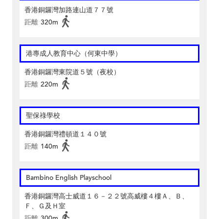
香港銅鑼灣加路連山道７７號
距離
320m
港專成人教育中心（何東中學）
香港銅鑼灣東院道５號（夜校）
距離
220m
聖保祿學校
香港銅鑼灣禮頓道１４０號
距離
140m
Bambino English Playschool
香港銅鑼灣高士威道１６－２２號高威樓４樓Ａ、Ｂ、
Ｆ、Ｇ及Ｈ室
距離
300m