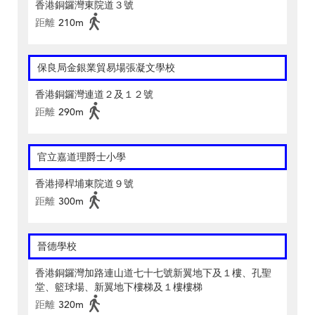
香港銅鑼灣東院道３號
距離
210m
保良局金銀業貿易場張凝文學校
香港銅鑼灣連道２及１２號
距離
290m
官立嘉道理爵士小學
香港掃桿埔東院道９號
距離
300m
晉德學校
香港銅鑼灣加路連山道七十七號新翼地下及１樓、孔聖
堂、籃球場、新翼地下樓梯及１樓樓梯
距離
320m