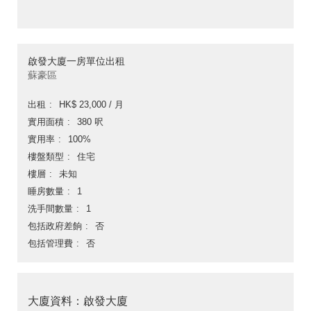
啟發大廈一房單位出租
蘇豪區
出租
HK$ 23,000 / 月
實用面積
380 呎
實用率
100%
樓盤類型
住宅
樓層
未知
睡房數量
1
洗手間數量
1
包括政府差餉
否
包括管理費
否
大廈資料：啟發大廈