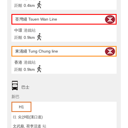
距離
0.4km
荃灣綫 Tsuen Wan Line
中環
港鐵站
距離
0.9km
東涌綫 Tung Chung line
香港
港鐵站
距離
0.9km
巴士
新巴
H1
往
尖沙咀(漢口道)
文武廟, 荷李活道
站