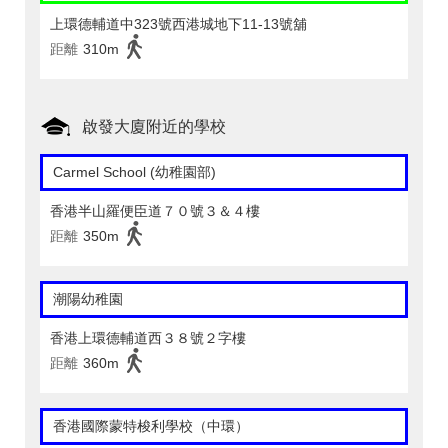
上環德輔道中323號西港城地下11-13號舖
距離
310m
啟發大廈附近的學校
Carmel School (幼稚園部)
香港半山羅便臣道７０號３＆４樓
距離
350m
潮陽幼稚園
香港上環德輔道西３８號２字樓
距離
360m
香港國際蒙特梭利學校（中環）