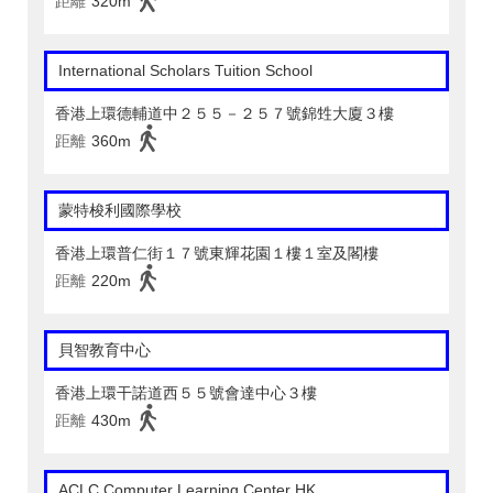
距離
320m
International Scholars Tuition School
香港上環德輔道中２５５－２５７號錦甡大廈３樓
距離
360m
蒙特梭利國際學校
香港上環普仁街１７號東輝花園１樓１室及閣樓
距離
220m
貝智教育中心
香港上環干諾道西５５號會達中心３樓
距離
430m
ACLC Computer Learning Center HK