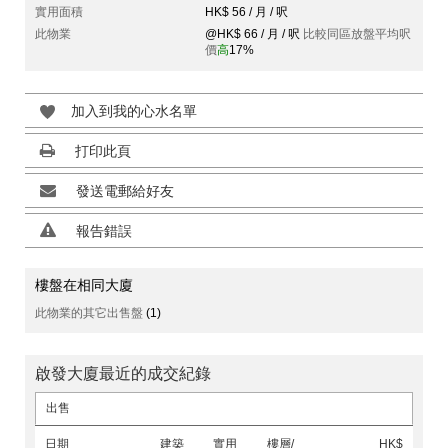
實用面積
HK$ 56 / 月 / 呎
此物業
@HK$ 66 / 月 / 呎
比較同區放盤平均呎
價
高
17%
加入到我的心水名單
打印此頁
發送電郵給好友
報告錯誤
樓盤在相同大廈
此物業的其它出售盤
(1)
啟發大廈最近的成交紀錄
出售
日期
建築
實用
樓層/
HK$