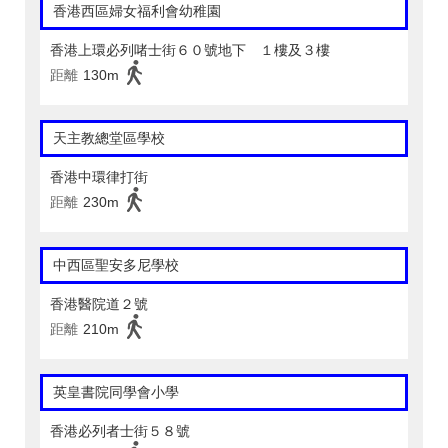
香港西區婦女福利會幼稚園
香港上環必列啫士街６０號地下 １樓及３樓
距離
130m
天主教總堂區學校
香港中環律打街
距離
230m
中西區聖安多尼學校
香港醫院道２號
距離
210m
英皇書院同學會小學
香港必列者士街５８號