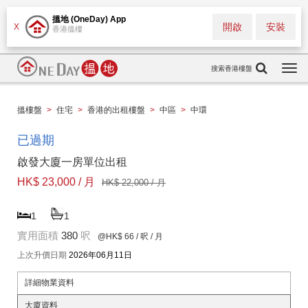
搵地 (OneDay) App
開啟
安裝
X
香港搵樓
搜索香港樓盤
Togg
navi
搵樓盤
>
住宅
>
香港的出租樓盤
>
中區
>
中環
已過期
啟發大廈一房單位出租
HK$ 23,000 / 月
HK$ 22,000 / 月
1
1
實用面積
380
呎
@HK$ 66
/ 呎 / 月
上次升價日期
2026年06月11日
詳細物業資料
大廈資料