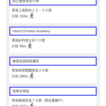
聖公會聖馬太小學
香港上環新街１２－２０號
距離
310m
Island Christian Academy
香港必列者士街７０號
距離
90m
樂善堂梁銶琚書院
香港西營盤醫院道２８號
距離
390m
英華女學校
香港羅便臣道７６號（舊址重建中）