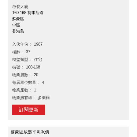
啟發大廈
160-168 荷李活道
蘇豪區
中區
香港島
入伙年份
1987
樓齡
37
樓盤類型
住宅
街號
160-168
物業層數
20
每層單位數量
4
物業座數
1
物業擁有權
多業權
訂閱更新
蘇豪區放盤平均呎價