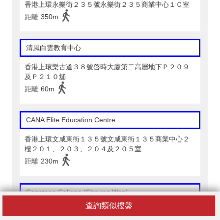
香港上環永樂街２３５號永樂街２３５商業中心１Ｃ室
距離
350m
清風白雲教育中心
香港上環樂古道３８號啓時大廈第二高層地下Ｐ２０９
及Ｐ２１０舖
距離
60m
CANA Elite Education Centre
香港上環文咸東街１３５號文咸東街１３５商業中心２
樓２０１、２０３、２０４及２０５室
距離
230m
Capstone College (Sheung Wan)
查詢類似樓盤
香港上環永樂街２３５號永樂街２３５商業中心１Ｃ室