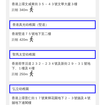
香港上環文咸東街３５－４３號文華大廈３樓
距離
340m
香港真光幼稚園（堅道）
香港堅道７５號地下至二樓
距離
420m
聖馬太堂幼稚園
香港荷李活道２３２－２３４號及新街２９－３１號地
下、１樓及４樓
距離
250m
弘立幼稚園
香港上環普仁街１７號東輝花園地下２－３號舖及４號
舖地下連閣樓