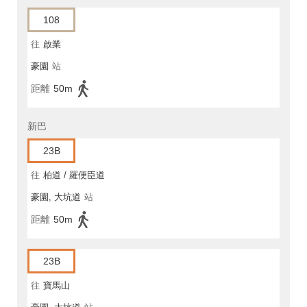
108
往
啟業
豪園
站
距離
50m
新巴
23B
往
柏道 / 羅便臣道
豪園, 大坑道
站
距離
50m
23B
往
寶馬山