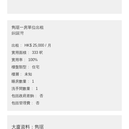
雋琚一房單位出租
銅鑼灣
出租
HK$ 25,000 / 月
實用面積
333 呎
實用率
100%
樓盤類型
住宅
樓層
未知
睡房數量
1
洗手間數量
1
包括政府差餉
否
包括管理費
否
大廈資料：雋琚