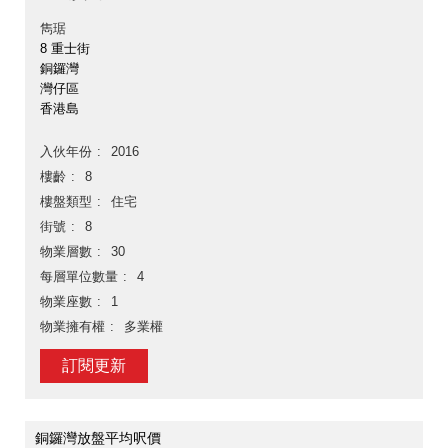
雋琚
8 重士街
銅鑼灣
灣仔區
香港島
入伙年份
2016
樓齡
8
樓盤類型
住宅
街號
8
物業層數
30
每層單位數量
4
物業座數
1
物業擁有權
多業權
訂閱更新
銅鑼灣放盤平均呎價