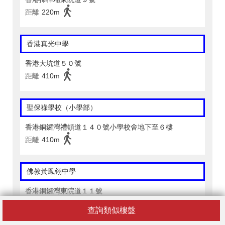
距離
220m
香港真光中學
香港大坑道５０號
距離
410m
聖保祿學校（小學部）
香港銅鑼灣禮頓道１４０號小學校舍地下至６樓
距離
410m
佛教黃鳳翎中學
香港銅鑼灣東院道１１號
距離
260m
查詢類似樓盤