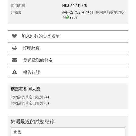
實用面積
HK$ 59 / 月 / 呎
此物業
@HK$ 75 / 月 / 呎
比較同區放盤平均呎
價
高
27%
加入到我的心水名單
打印此頁
發送電郵給好友
報告錯誤
樓盤在相同大廈
此物業的其它出租盤
(4)
此物業的其它出售盤
(6)
雋琚最近的成交紀錄
出售