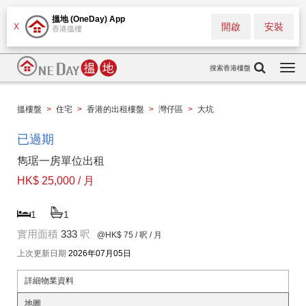
搵地 (OneDay) App
開啟
安裝
X
香港搵樓
搜索香港樓盤
Togg
navi
搵樓盤
>
住宅
>
香港的出租樓盤
>
灣仔區
>
大坑
已過期
雋琚一房單位出租
HK$ 25,000 / 月
1
1
實用面積
333
呎
@HK$ 75
/ 呎 / 月
上次更新日期
2026年07月05日
詳細物業資料
地圖