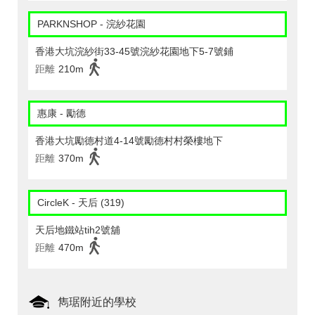
PARKNSHOP - 浣紗花園
香港大坑浣紗街33-45號浣紗花園地下5-7號鋪
距離
210m
惠康 - 勵德
香港大坑勵德村道4-14號勵德村村榮樓地下
距離
370m
CircleK - 天后 (319)
天后地鐵站tih2號舖
距離
470m
雋琚附近的學校