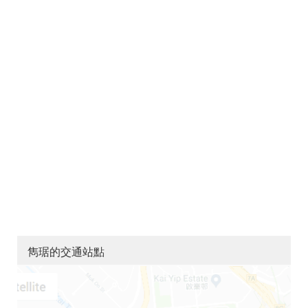
雋琚的交通站點