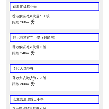
佛教黃焯菴小學
香港銅鑼灣東院道１１號
距離
260m
軒尼詩道官立小學（銅鑼灣）
香港銅鑼灣東院道３號
距離
240m
李陞大坑學校
香港大坑浣紗街７３號
距離
300m
官立嘉道理爵士小學
香港掃桿埔東院道９號