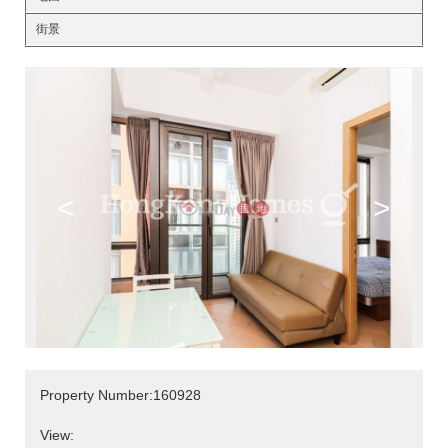
街景
<
>
Property Number:160928
View: