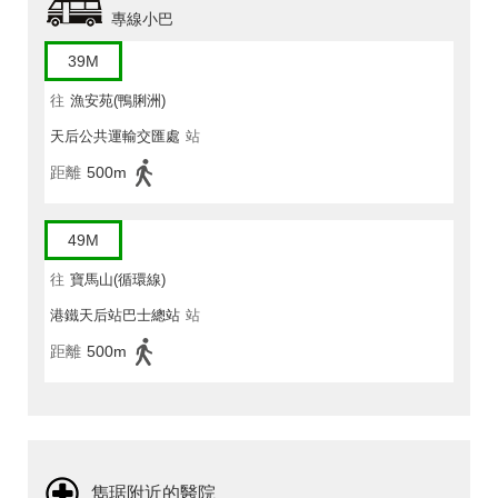
專線小巴
39M
往
漁安苑(鴨脷洲)
天后公共運輸交匯處
站
距離
500m
49M
往
寶馬山(循環線)
港鐵天后站巴士總站
站
距離
500m
雋琚附近的醫院