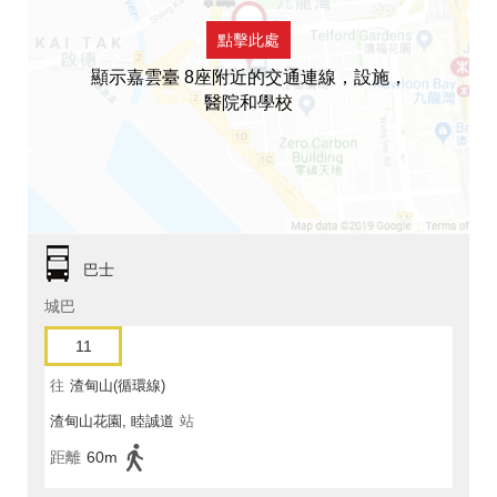
點擊此處
顯示嘉雲臺 8座附近的交通連線，設施，
醫院和學校
巴士
城巴
11
往
渣甸山(循環線)
渣甸山花園, 睦誠道
站
距離
60m