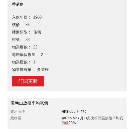
香港島
入伙年份
1988
樓齡
36
樓盤類型
住宅
街號
33
物業層數
23
每層單位數量
2
物業座數
1
物業擁有權
多業權
訂閱更新
渣甸山放盤平均呎價
實用面積
HK$ 65 / 月 / 呎
此物業
@HK$ 52 / 月 / 呎
比較同區放盤平均呎
價
低
20%