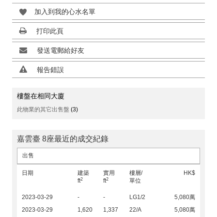
加入到我的心水名單
打印此頁
發送電郵給好友
報告錯誤
樓盤在相同大廈
此物業的其它出售盤
(3)
嘉雲臺 8座最近的成交紀錄
出售
日期
建築
實用
樓層/
HK$
2
2
ft
ft
單位
2023-03-29
-
-
LG1/2
5,080萬
2023-03-29
1,620
1,337
22/A
5,080萬