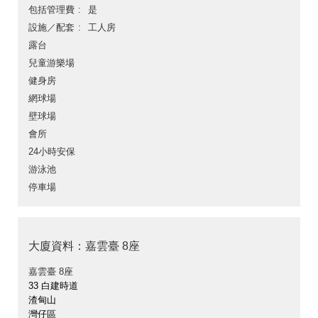
包括管理費
是
設施／配套
工人房
露台
兒童游樂場
健身房
網球場
壁球場
會所
24小時安保
游泳池
停車場
大廈資料：嘉雲臺 8座
嘉雲臺 8座
33 白建時道
渣甸山
灣仔區