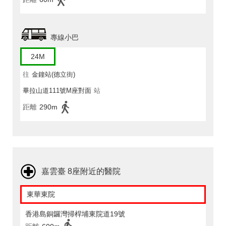
專線小巴
24M
往
金鐘站(德立街)
畢拉山道111號M座對面
站
距離
290m
嘉雲臺 8座附近的醫院
東華東院
香港島銅鑼灣掃桿埔東院道19號