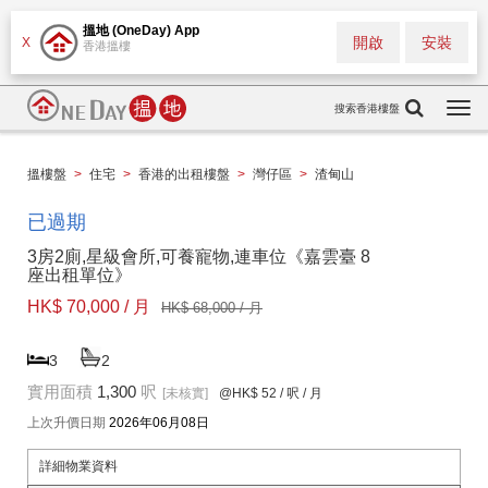
搵地 (OneDay) App
開啟
安裝
X
香港搵樓
搜索香港樓盤
Togg
navi
搵樓盤
>
住宅
>
香港的出租樓盤
>
灣仔區
>
渣甸山
已過期
3房2廁,星級會所,可養寵物,連車位《嘉雲臺 8
座出租單位》
HK$ 70,000 / 月
HK$ 68,000 / 月
3
2
實用面積
1,300
呎
[未核實]
@HK$ 52
/ 呎 / 月
上次升價日期
2026年06月08日
詳細物業資料