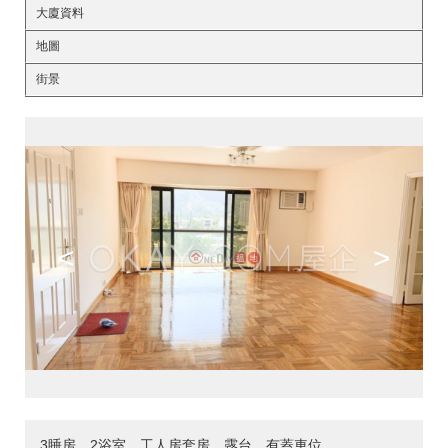
大廈資料
地圖
街景
<
>
3睡房，2浴室，工人房套房，露台，有蓋車位