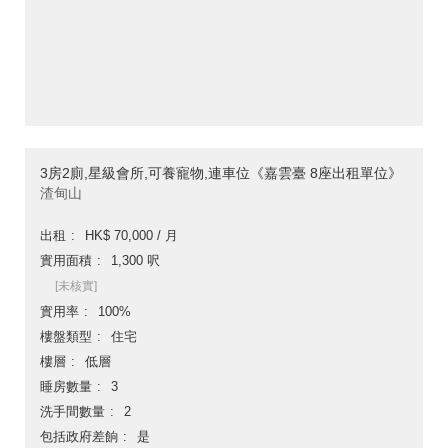
3房2廁,星級會所,可養寵物,連車位《嘉雲臺 8座出租單位》
渣甸山
出租
HK$ 70,000 / 月
實用面積
1,300 呎
[未核實]
實用率
100%
樓盤類型
住宅
樓層
低層
睡房數量
3
洗手間數量
2
包括政府差餉
是