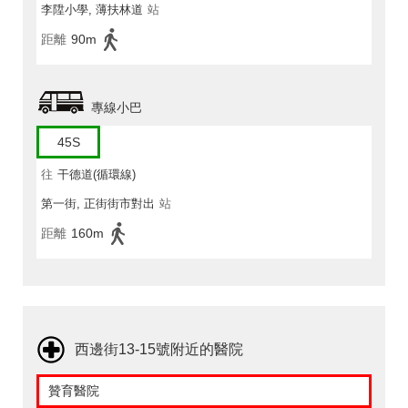
李陞小學, 薄扶林道
站
距離
90m
專線小巴
45S
往
干德道(循環線)
第一街, 正街街市對出
站
距離
160m
西邊街13-15號附近的醫院
贊育醫院