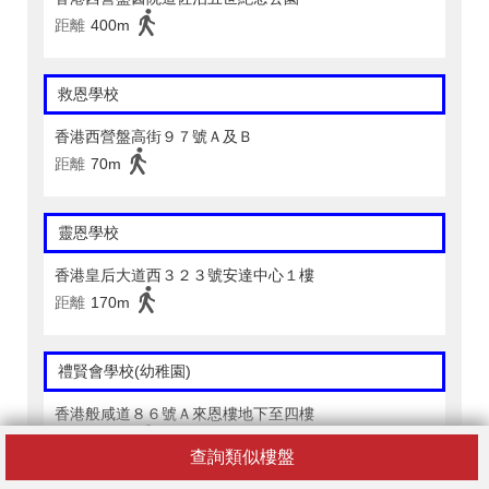
距離
400m
救恩學校
香港西營盤高街９７號Ａ及Ｂ
距離
70m
靈恩學校
香港皇后大道西３２３號安達中心１樓
距離
170m
禮賢會學校(幼稚園)
香港般咸道８６號Ａ來恩樓地下至四樓
距離
250m
查詢類似樓盤