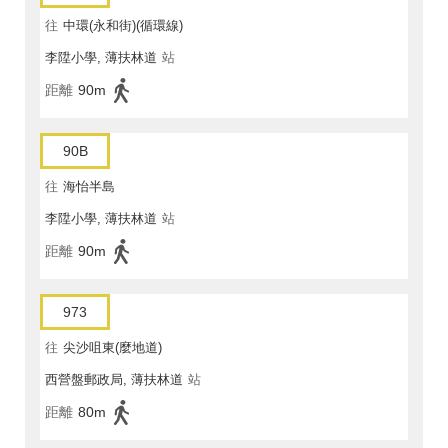
往
中環(永和街)(循環線)
李陞小學, 薄扶林道
站
距離
90m
90B
往
海怡半島
李陞小學, 薄扶林道
站
距離
90m
973
往
尖沙咀東(麼地道)
西營盤郵政局, 薄扶林道
站
距離
80m