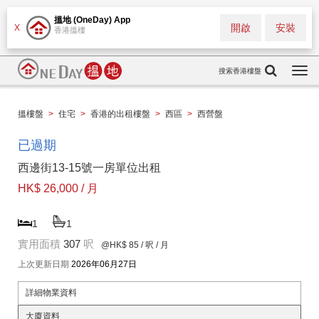
搵地 (OneDay) App
開啟
安裝
X
香港搵樓
搜索香港樓盤
Togg
navi
搵樓盤
>
住宅
>
香港的出租樓盤
>
西區
>
西營盤
已過期
西邊街13-15號一房單位出租
HK$ 26,000 / 月
1
1
實用面積
307
呎
@HK$ 85
/ 呎 / 月
上次更新日期
2026年06月27日
詳細物業資料
大廈資料