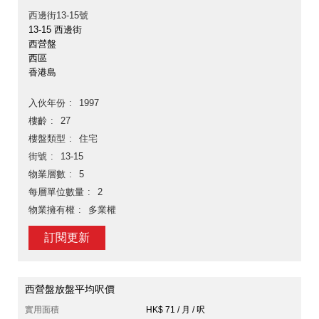
西邊街13-15號
13-15 西邊街
西營盤
西區
香港島
入伙年份
1997
樓齡
27
樓盤類型
住宅
街號
13-15
物業層數
5
每層單位數量
2
物業擁有權
多業權
訂閱更新
西營盤放盤平均呎價
實用面積
HK$ 71 / 月 / 呎