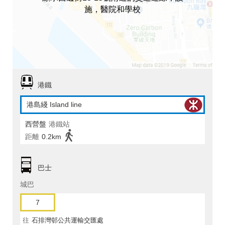
施，醫院和學校
港鐵
港島綫 Island line
西營盤
港鐵站
距離
0.2km
巴士
城巴
7
往
石排灣邨公共運輸交匯處