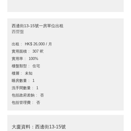
西邊街13-15號一房單位出租
西營盤
出租
HK$ 26,000 / 月
實用面積
307 呎
實用率
100%
樓盤類型
住宅
樓層
未知
睡房數量
1
洗手間數量
1
包括政府差餉
否
包括管理費
否
大廈資料：西邊街13-15號