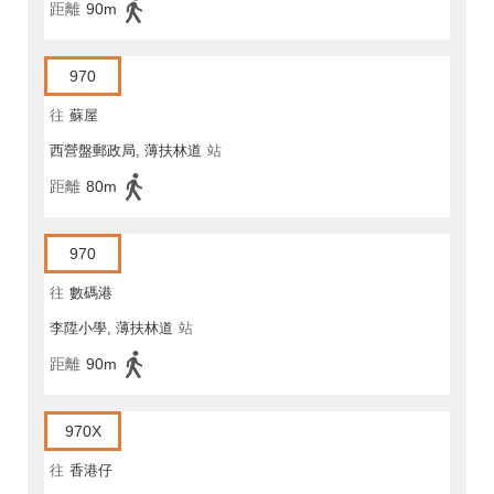
距離
90m
970
往
蘇屋
西營盤郵政局, 薄扶林道
站
距離
80m
970
往
數碼港
李陞小學, 薄扶林道
站
距離
90m
970X
往
香港仔