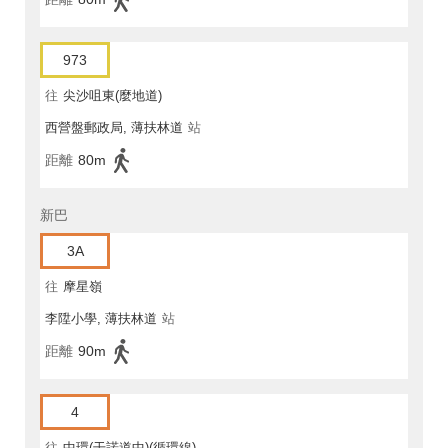
973
往
尖沙咀東(麼地道)
西營盤郵政局, 薄扶林道
站
距離
80m
新巴
3A
往
摩星嶺
李陞小學, 薄扶林道
站
距離
90m
4
往
中環(干諾道中)(循環線)