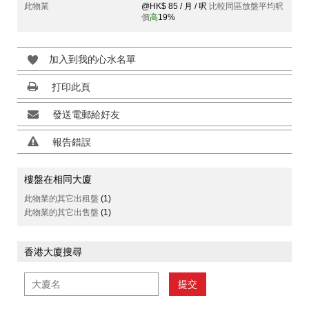
此物業
@HK$ 85 / 月 / 呎
比較同區放盤平均呎
價
高
19%
加入到我的心水名單
打印此頁
發送電郵給好友
報告錯誤
樓盤在相同大廈
此物業的其它出租盤
(1)
此物業的其它出售盤
(1)
香港大廈搜尋
提交