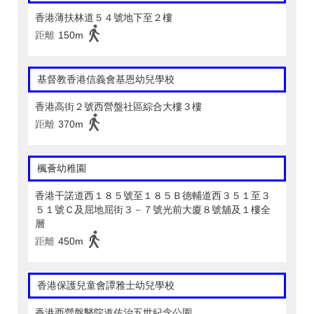
香港薄扶林道５４號地下至２樓
距離
150m
基督教香港信義會基恩幼兒學校
香港高街２號西營盤社區綜合大樓３樓
距離
370m
楓薈幼稚園
香港干諾道西１８５號至１８５Ｂ德輔道西３５１至３
５１號Ｃ及屈地屈街３－７號光前大廈８號舖及１樓全
層
距離
450m
香港保護兒童會譚雅士幼兒學校
香港西營盤醫院道佐治五世紀念公園