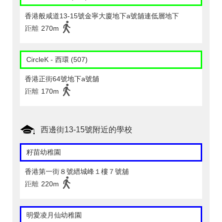
香港般咸道13-15號金寧大廈地下a號舖連低層地下
距離
270m
CircleK - 西環 (507)
香港正街64號地下a號舖
距離
170m
西邊街13-15號附近的學校
籽苗幼稚園
香港第一街８號縉城峰１樓７號舖
距離
220m
明愛凌月仙幼稚園