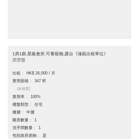
1房1廁,星級會所,可養寵物,露台《瑧蓺出租單位》
西營盤
出租
HK$ 26,000 / 月
實用面積
347 呎
[未核實]
實用率
100%
樓盤類型
住宅
樓層
中層
睡房數量
1
洗手間數量
1
包括政府差餉
是