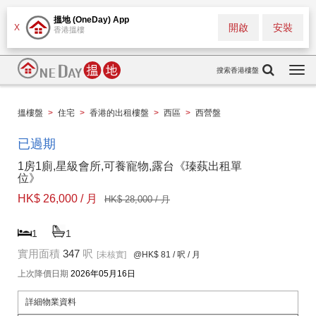
搵地 (OneDay) App
開啟
安裝
X
香港搵樓
搜索香港樓盤
Togg
navi
搵樓盤
>
住宅
>
香港的出租樓盤
>
西區
>
西營盤
已過期
1房1廁,星級會所,可養寵物,露台《瑧蓺出租單
位》
HK$ 26,000 / 月
HK$ 28,000 / 月
1
1
實用面積
347
呎
[未核實]
@HK$ 81
/ 呎 / 月
上次降價日期
2026年05月16日
詳細物業資料