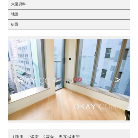
大廈資料
地圖
街景
<
>
1睡房，1浴室，2露台，盡享城市景