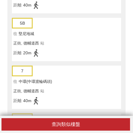
距離
40m
5B
往
堅尼地城
正街, 德輔道西
站
距離
20m
7
往
中環(中環渡輪碼頭)
正街, 德輔道西
站
距離
40m
7
查詢類似樓盤
往
中環(中環渡輪碼頭)