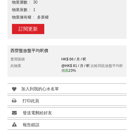
物業層數
30
物業座數
1
物業擁有權
多業權
訂閱更新
西營盤放盤平均呎價
實用面積
HK$ 66 / 月 / 呎
此物業
@HK$ 81 / 月 / 呎
比較同區放盤平均呎
價
高
23%
加入到我的心水名單
打印此頁
發送電郵給好友
報告錯誤