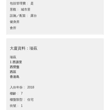
包括管理費
是
景觀
城市景
設施／配套
露台
健身房
會所
大廈資料：瑧蓺
瑧蓺
1 西源里
西營盤
西區
香港島
入伙年份
2018
樓齡
7
樓盤類型
住宅
街號
1