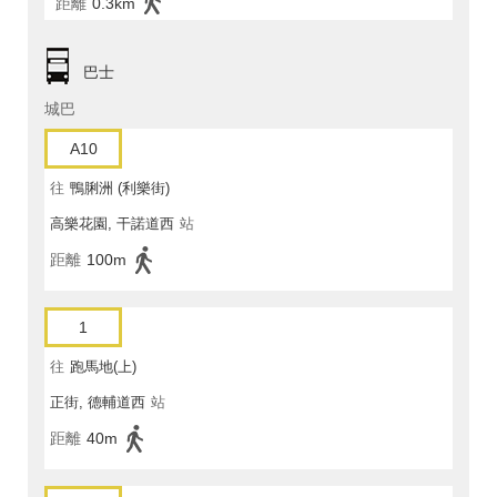
距離
0.3km
巴士
城巴
A10
往
鴨脷洲 (利樂街)
高樂花園, 干諾道西
站
距離
100m
1
往
跑馬地(上)
正街, 德輔道西
站
距離
40m