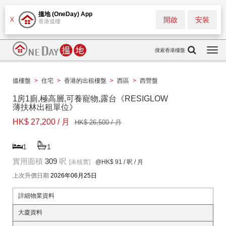
搵地 (OneDay) App
開啟
安裝
X
香港搵樓
搜索香港樓盤
Togg
navi
搵樓盤
>
住宅
>
香港的出租樓盤
>
西區
>
西營盤
1房1廁,極高層,可養寵物,露台《RESIGLOW
薄扶林出租單位》
HK$ 27,200 / 月
HK$ 26,500 / 月
1
1
實用面積
309
呎
[未核實]
@HK$ 91
/ 呎 / 月
上次升價日期
2026年06月25日
詳細物業資料
大廈資料