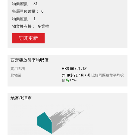
物業層數
31
每層單位數量
6
物業座數
1
物業擁有權
多業權
訂閱更新
西營盤放盤平均呎價
實用面積
HK$ 66 / 月 / 呎
此物業
@HK$ 91 / 月 / 呎
比較同區放盤平均呎
價
高
37%
地產代理商