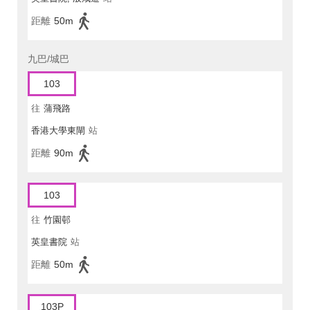
距離
50m
九巴/城巴
103
往
蒲飛路
香港大學東閘
站
距離
90m
103
往
竹園邨
英皇書院
站
距離
50m
103P