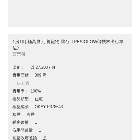
1房1廁,極高層,可養寵物,露台《RESIGLOW薄扶林出租單
位》
西營盤
出租
HK$ 27,200 / 月
實用面積
309 呎
[未核實]
實用率
100%
樓盤類型
住宅
樓盤編號
OKAY-R378643
樓層
高層
睡房數量
1
洗手間數量
1
包括政府差餉
是