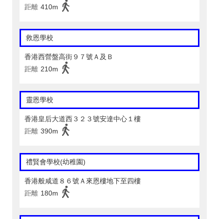
距離
410m
救恩學校
香港西營盤高街９７號Ａ及Ｂ
距離
210m
靈恩學校
香港皇后大道西３２３號安達中心１樓
距離
390m
禮賢會學校(幼稚園)
香港般咸道８６號Ａ來恩樓地下至四樓
距離
180m