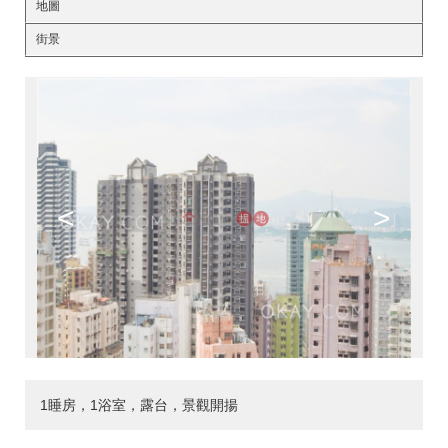
地圖
街景
<
>
1睡房，1浴室，露台，景觀開揚