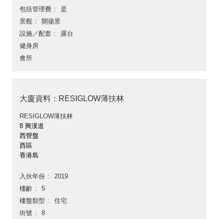
包括管理費
是
景觀
開揚景
設施／配套
露台
健身房
會所
大廈資料：RESIGLOW薄扶林
RESIGLOW薄扶林
8 興漢道
西營盤
西區
香港島
入伙年份
2019
樓齡
5
樓盤類型
住宅
街號
8