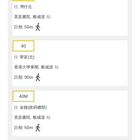
往
灣仔北
英皇書院, 般咸道
站
距離
50m
40
往
華富(北)
香港大學東閘, 般咸道
站
距離
90m
40M
往
金鐘(政府總部)
英皇書院, 般咸道
站
距離
50m