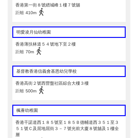
香港第一街８號縉城峰１樓７號舖
距離
410m
明愛凌月仙幼稚園
香港薄扶林道５４號地下至２樓
距離
70m
基督教香港信義會基恩幼兒學校
香港高街２號西營盤社區綜合大樓３樓
距離
500m
楓薈幼稚園
香港干諾道西１８５號至１８５Ｂ德輔道西３５１至３
５１號Ｃ及屈地屈街３－７號光前大廈８號舖及１樓全
層