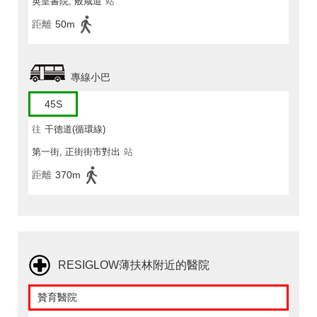
英皇書院, 般咸道
站
距離
50m
專線小巴
45S
往
干德道(循環線)
第一街, 正街街市對出
站
距離
370m
RESIGLOW薄扶林附近的醫院
贊育醫院