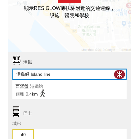
顯示RESIGLOW薄扶林附近的交通連線，
設施，醫院和學校
港鐵
港島綫 Island line
西營盤
港鐵站
距離
0.4km
巴士
城巴
40