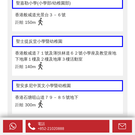
聖嘉勒小學(小學部/幼稚園部)
香港般咸道光景台３－６號
距離
150m
聖士提反堂小學暨幼稚園
香港般咸道７１號及薄扶林道６２號小學座及教堂座地
下地庫１樓及２樓及地庫３樓活動室
距離
140m
聖安多尼中英文小學暨幼稚園
香港石塘咀山道７９－８５號地下
距離
300m
仁濟醫院郭子樑幼稚園
電話
+852-21020888