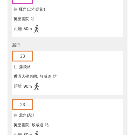
往
旺角(染布房街)
英皇書院
站
距離
50m
新巴
23
往
蒲飛路
香港大學東閘, 般咸道
站
距離
90m
23
往
北角碼頭
英皇書院, 般咸道
站
距離
50m