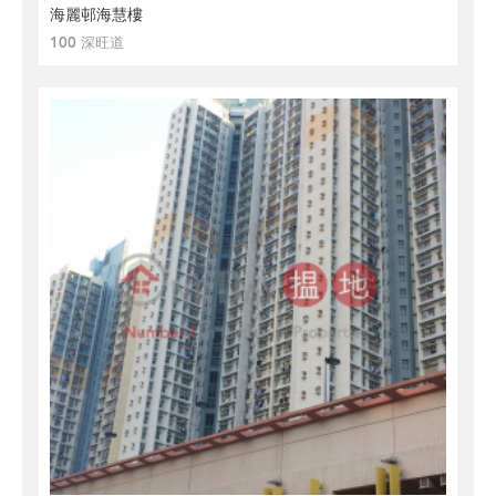
海麗邨海慧樓
100 深旺道