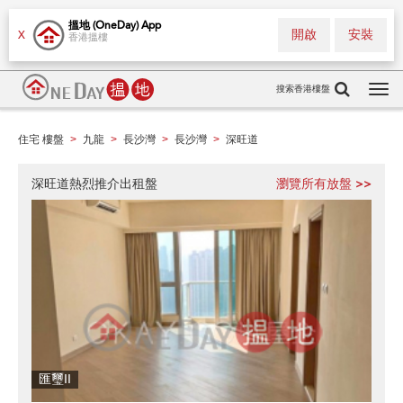
搵地 (OneDay) App
開啟
安裝
X
香港搵樓
搜索香港樓盤
Tog
navi
住宅 樓盤
九龍
長沙灣
長沙灣
深旺道
>
>
>
>
深旺道熱烈推介出租盤
瀏覽所有放盤 >>
匯璽II