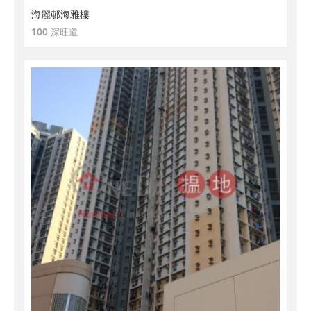
海麗邨海雅樓
100 深旺道