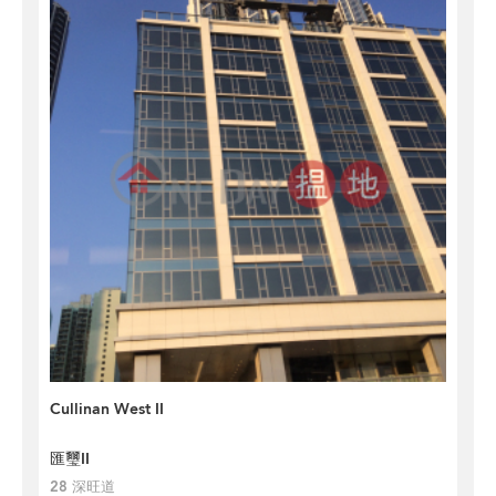
Cullinan West II
匯璽II
28 深旺道