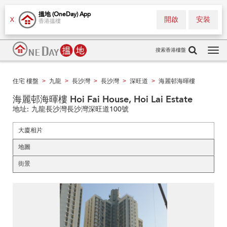
搵地 (OneDay) App
開啟
安裝
X
香港搵樓
搜索香港樓盤
Tog
navi
住宅 樓盤
九龍
長沙灣
長沙灣
深旺道
海麗邨海暉樓
>
>
>
>
>
海麗邨海暉樓 Hoi Fai House, Hoi Lai Estate
地址:
九龍長沙灣長沙灣深旺道100號
大廈相片
地圖
街景