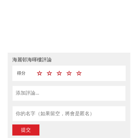
海麗邨海暉樓評論
得分
提交