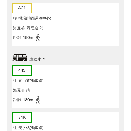
A21
往
機場(地面運輸中心)
海麗邨, 深旺道
站
距離
180m
專線小巴
44S
往
青山道(循環線)
海麗邨
站
距離
180m
81K
往
美孚站(循環線)