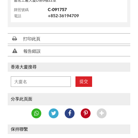
嘉名工廠大廈D座6樓22室
C-091757
牌照號碼
+852-36194709
電話
打印此頁
報告錯誤
香港大廈搜尋
提交
分享此頁面
保持聯繫