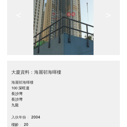
<
>
大廈資料：海麗邨海暉樓
海麗邨海暉樓
100 深旺道
長沙灣
長沙灣
九龍
2004
入伙年份
20
樓齡