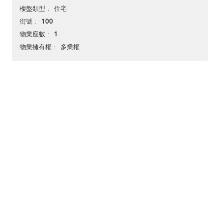
住宅
樓盤類型
100
街號
1
物業座數
多業權
物業擁有權