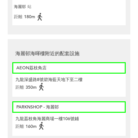
海麗邨
站
距離
180m
海麗邨海暉樓附近的配套設施
AEON荔枝角店
九龍深盛路8號碧海藍天地下至二樓
距離
350m
PARKNSHOP - 海麗邨
九龍荔枝角海麗商場一樓106號鋪
距離
160m