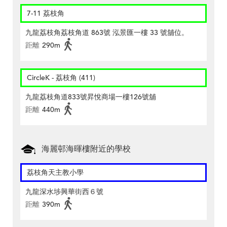
7-11 荔枝角
九龍荔枝角荔枝角道 863號 泓景匯一樓 33 號舖位。
距離
290m
CircleK - 荔枝角 (411)
九龍荔枝角道833號昇悅商場一樓126號舖
距離
440m
海麗邨海暉樓附近的學校
荔枝角天主教小學
九龍深水埗興華街西６號
距離
390m