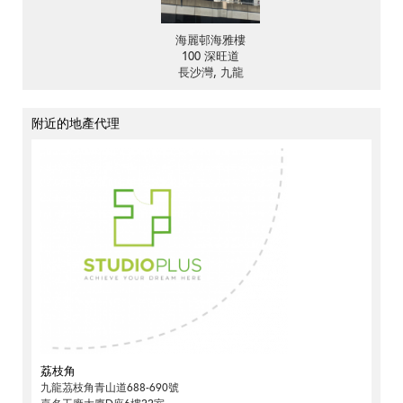
海麗邨海雅樓
100 深旺道
長沙灣, 九龍
附近的地產代理
荔枝角
九龍茘枝角青山道688-690號