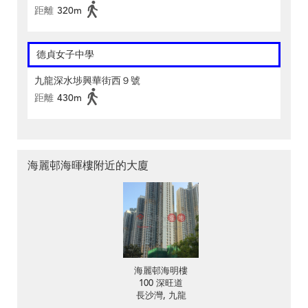
距離
320m
德貞女子中學
九龍深水埗興華街西９號
距離
430m
海麗邨海暉樓附近的大廈
海麗邨海明樓
100 深旺道
長沙灣, 九龍