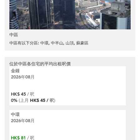
中區
中區有以下分區:
中環
,
中半山
,
山頂
,
蘇豪區
位於中區各住宅的平均出租呎價
金鐘
2026年08月
HK$ 45
/ 呎
0%
(上月
HK$ 45 / 呎
)
中環
2026年08月
HK$ 81
/ 呎