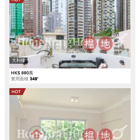
大利樓
HK$ 880萬
實用面積
348'