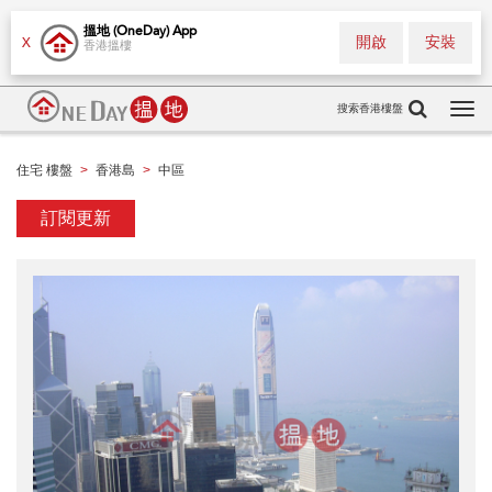
搵地 (OneDay) App
開啟
安裝
X
香港搵樓
搜索香港樓盤
Tog
navi
住宅 樓盤
香港島
中區
>
>
訂閱更新